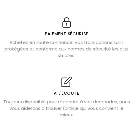
11 pierres semi-précieuses bleues
Véritable citrine naturelle non chauffée
Où placer la citrine dans la maison
PAIEMENT SÉCURISÉ
Pierre de lave : propriétés et bienfaits
Achetez en toute confiance. Vos transactions sont
protégées et conforme aux normes de sécurité les plus
Cornaline : propriétés magiques
strictes.
Capricorne : quelles pierres choisir
Quartz rose : douceur et apaisement
Shungite : purification et protection
Bagues en labradorite argent 925
A L'ÉCOUTE
Tourmaline noire : danger et vertus
Toujours disponible pour répondre à vos demandes, nous
Lapis lazuli : propriétés et précautions
vous aiderons à trouver l'article qui vous convient le
mieux.
Citrine : propriétés magiques
Aigue-marine : propriétés et couleurs