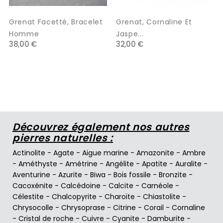
Grenat Facetté, Bracelet
Grenat, Cornaline Et
Homme
Jaspe...
38,00 €
32,00 €
Découvrez également nos autres
pierres naturelles :
Actinolite
-
Agate
-
Aigue marine
-
Amazonite
-
Ambre
-
Améthyste
-
Amétrine
-
Angélite
-
Apatite
-
Auralite
-
Aventurine
-
Azurite
-
Biwa
-
Bois fossile
-
Bronzite
-
Cacoxénite
-
Calcédoine
-
Calcite
-
Carnéole
-
Célestite
-
Chalcopyrite
-
Charoïte
-
Chiastolite
-
Chrysocolle
-
Chrysoprase
-
Citrine
-
Corail
-
Cornaline
-
Cristal de roche
-
Cuivre
-
Cyanite
-
Damburite
-