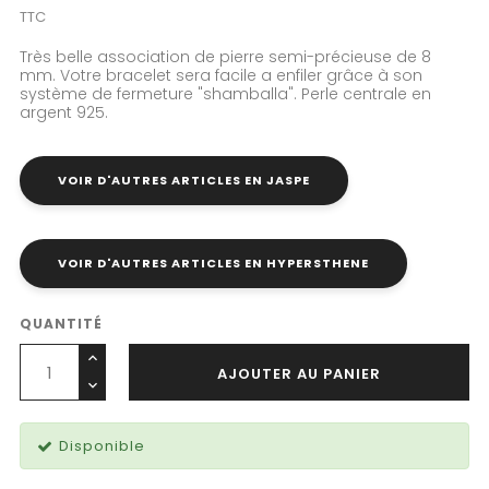
TTC
Très belle association de pierre semi-précieuse de 8
mm. Votre bracelet sera facile a enfiler grâce à son
système de fermeture "shamballa". Perle centrale en
argent 925.
VOIR D'AUTRES ARTICLES EN JASPE
VOIR D'AUTRES ARTICLES EN HYPERSTHENE
QUANTITÉ
AJOUTER AU PANIER
Disponible