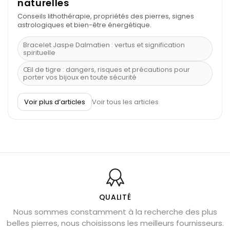
naturelles
Conseils lithothérapie, propriétés des pierres, signes
astrologiques et bien-être énergétique.
Bracelet Jaspe Dalmatien : vertus et signification
spirituelle
Œil de tigre : dangers, risques et précautions pour
porter vos bijoux en toute sécurité
À quel poignet porter un bracelet de pierre
Voir plus d’articles
Voir tous les articles
Découvrez le scorpion et ses pierres
Pierre du Sagittaire : pierre porte-bonheur
Balance : traits de caractère et pierres
Pierres naturelles de la communication
Bienfaits de la sélénite – pierre des anges
L’améthyste est-elle faite pour moi ?
QUALITÉ
Nous sommes constamment à la recherche des plus
Chrysocolle : pierre apaisante
belles pierres, nous choisissons les meilleurs fournisseurs.
Obsidienne dorée : vertus et signification