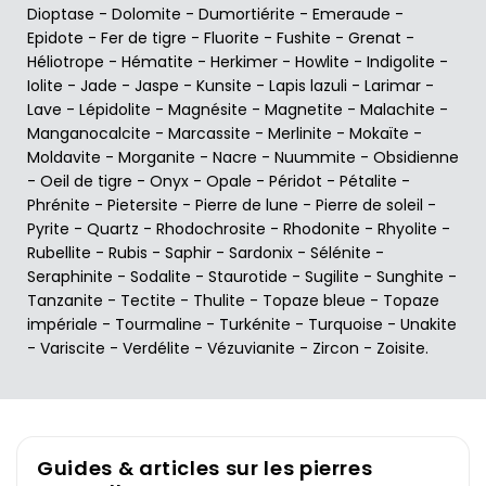
Dioptase
-
Dolomite
-
Dumortiérite
-
Emeraude
-
Epidote
-
Fer de tigre
-
Fluorite
-
Fushite
-
Grenat
-
Héliotrope
-
Hématite
-
Herkimer
-
Howlite
-
Indigolite
-
Iolite
-
Jade
-
Jaspe
-
Kunsite
-
Lapis lazuli
-
Larimar
-
Lave
-
Lépidolite
-
Magnésite
-
Magnetite
-
Malachite
-
Manganocalcite
-
Marcassite
-
Merlinite
-
Mokaïte
-
Moldavite
-
Morganite
-
Nacre
-
Nuummite
-
Obsidienne
-
Oeil de tigre
-
Onyx
-
Opale
-
Péridot
-
Pétalite
-
Phrénite
-
Pietersite
-
Pierre de lune
-
Pierre de soleil
-
Pyrite
-
Quartz
-
Rhodochrosite
-
Rhodonite
-
Rhyolite
-
Rubellite
-
Rubis
-
Saphir
-
Sardonix
-
Sélénite
-
Seraphinite
-
Sodalite
-
Staurotide
-
Sugilite
-
Sunghite
-
Tanzanite
-
Tectite
-
Thulite
-
Topaze bleue
-
Topaze
impériale
-
Tourmaline
-
Turkénite
-
Turquoise
-
Unakite
-
Variscite
-
Verdélite
-
Vézuvianite
-
Zircon
-
Zoisite
.
Guides & articles sur les pierres