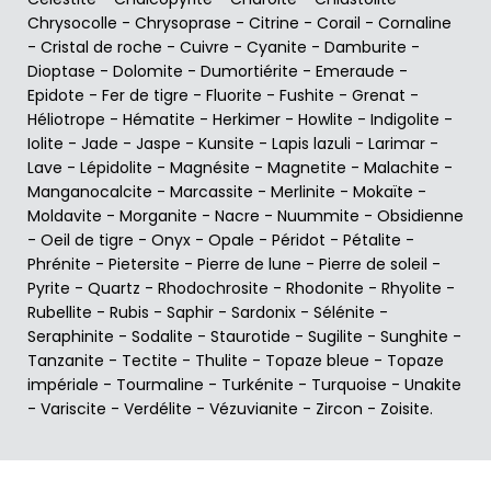
Chrysocolle
-
Chrysoprase
-
Citrine
-
Corail
-
Cornaline
-
Cristal de roche
-
Cuivre
-
Cyanite
-
Damburite
-
Dioptase
-
Dolomite
-
Dumortiérite
-
Emeraude
-
Epidote
-
Fer de tigre
-
Fluorite
-
Fushite
-
Grenat
-
Héliotrope
-
Hématite
-
Herkimer
-
Howlite
-
Indigolite
-
Iolite
-
Jade
-
Jaspe
-
Kunsite
-
Lapis lazuli
-
Larimar
-
Lave
-
Lépidolite
-
Magnésite
-
Magnetite
-
Malachite
-
Manganocalcite
-
Marcassite
-
Merlinite
-
Mokaïte
-
Moldavite
-
Morganite
-
Nacre
-
Nuummite
-
Obsidienne
-
Oeil de tigre
-
Onyx
-
Opale
-
Péridot
-
Pétalite
-
Phrénite
-
Pietersite
-
Pierre de lune
-
Pierre de soleil
-
Pyrite
-
Quartz
-
Rhodochrosite
-
Rhodonite
-
Rhyolite
-
Rubellite
-
Rubis
-
Saphir
-
Sardonix
-
Sélénite
-
Seraphinite
-
Sodalite
-
Staurotide
-
Sugilite
-
Sunghite
-
Tanzanite
-
Tectite
-
Thulite
-
Topaze bleue
-
Topaze
impériale
-
Tourmaline
-
Turkénite
-
Turquoise
-
Unakite
-
Variscite
-
Verdélite
-
Vézuvianite
-
Zircon
-
Zoisite
.