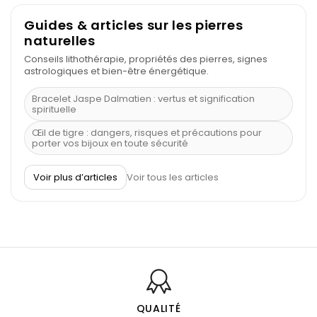
Guides & articles sur les pierres
naturelles
Conseils lithothérapie, propriétés des pierres, signes
astrologiques et bien-être énergétique.
Bracelet Jaspe Dalmatien : vertus et signification
spirituelle
Œil de tigre : dangers, risques et précautions pour
porter vos bijoux en toute sécurité
À quel poignet porter un bracelet de pierre
Voir plus d’articles
Voir tous les articles
Découvrez le scorpion et ses pierres
Pierre du Sagittaire : pierre porte-bonheur
Balance : traits de caractère et pierres
Pierres naturelles de la communication
Bienfaits de la sélénite – pierre des anges
L’améthyste est-elle faite pour moi ?
QUALITÉ