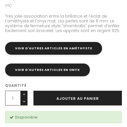
TTC
Très jolie association entre la brillance et l'éclat de
l'améthyste et l'onyx mat. Les perles sont de 8 mm. Le
système de fermeture style "shamballa" permet d'enfiler
facilement son bracelet. Les apprêts sont en argent 925.
VOIR D'AUTRES ARTICLES EN AMÉTHYSTE
VOIR D'AUTRES ARTICLES EN ONYX
QUANTITÉ
AJOUTER AU PANIER
Disponible