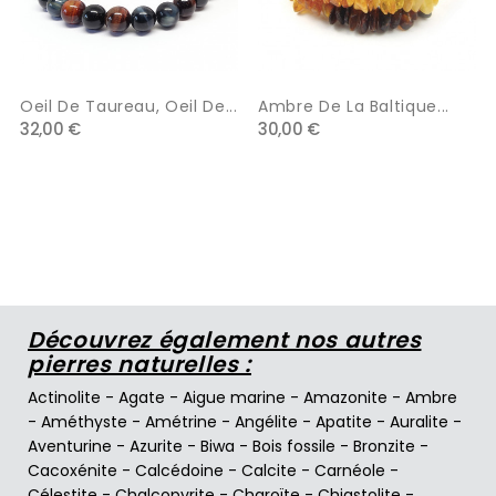
Oeil De Taureau, Oeil De...
Ambre De La Baltique...
32,00 €
30,00 €
Découvrez également nos autres
pierres naturelles :
Actinolite
-
Agate
-
Aigue marine
-
Amazonite
-
Ambre
-
Améthyste
-
Amétrine
-
Angélite
-
Apatite
-
Auralite
-
Aventurine
-
Azurite
-
Biwa
-
Bois fossile
-
Bronzite
-
Cacoxénite
-
Calcédoine
-
Calcite
-
Carnéole
-
Célestite
-
Chalcopyrite
-
Charoïte
-
Chiastolite
-