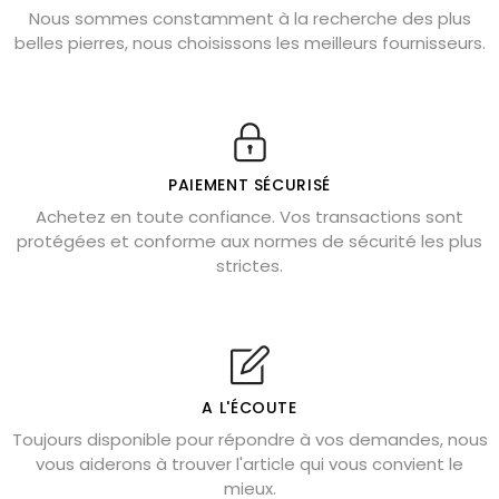
Nous sommes constamment à la recherche des plus
Chrysocolle : pierre apaisante
belles pierres, nous choisissons les meilleurs fournisseurs.
Obsidienne dorée : vertus et signification
11 pierres semi-précieuses bleues
Véritable citrine naturelle non chauffée
Où placer la citrine dans la maison
PAIEMENT SÉCURISÉ
Pierre de lave : propriétés et bienfaits
Achetez en toute confiance. Vos transactions sont
protégées et conforme aux normes de sécurité les plus
Cornaline : propriétés magiques
strictes.
Capricorne : quelles pierres choisir
Quartz rose : douceur et apaisement
Shungite : purification et protection
Bagues en labradorite argent 925
A L'ÉCOUTE
Tourmaline noire : danger et vertus
Toujours disponible pour répondre à vos demandes, nous
Lapis lazuli : propriétés et précautions
vous aiderons à trouver l'article qui vous convient le
mieux.
Citrine : propriétés magiques