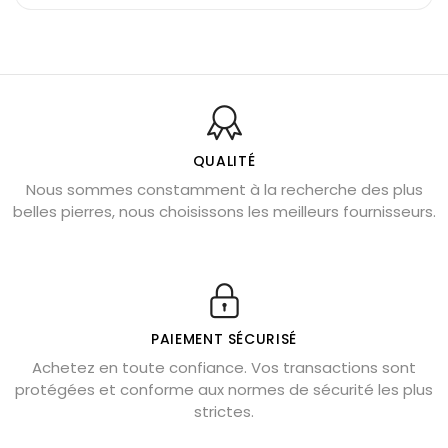
Pierre du Sagittaire : pierre porte-bonheur
Balance : traits de caractère et pierres
Pierres naturelles de la communication
Bienfaits de la sélénite – pierre des anges
L’améthyste est-elle faite pour moi ?
QUALITÉ
Nous sommes constamment à la recherche des plus
Chrysocolle : pierre apaisante
belles pierres, nous choisissons les meilleurs fournisseurs.
Obsidienne dorée : vertus et signification
11 pierres semi-précieuses bleues
Véritable citrine naturelle non chauffée
Où placer la citrine dans la maison
PAIEMENT SÉCURISÉ
Pierre de lave : propriétés et bienfaits
Achetez en toute confiance. Vos transactions sont
protégées et conforme aux normes de sécurité les plus
Cornaline : propriétés magiques
strictes.
Capricorne : quelles pierres choisir