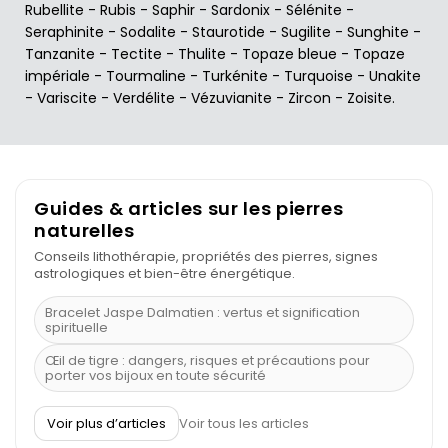
Rubellite
-
Rubis
-
Saphir
-
Sardonix
-
Sélénite
-
Seraphinite
-
Sodalite
-
Staurotide
-
Sugilite
-
Sunghite
-
Tanzanite
-
Tectite
-
Thulite
-
Topaze bleue
-
Topaze
impériale
-
Tourmaline
-
Turkénite
-
Turquoise
-
Unakite
-
Variscite
-
Verdélite
-
Vézuvianite
-
Zircon
-
Zoisite
.
Guides & articles sur les pierres
naturelles
Conseils lithothérapie, propriétés des pierres, signes
astrologiques et bien-être énergétique.
Bracelet Jaspe Dalmatien : vertus et signification
spirituelle
Œil de tigre : dangers, risques et précautions pour
porter vos bijoux en toute sécurité
À quel poignet porter un bracelet de pierre
Voir plus d’articles
Voir tous les articles
Découvrez le scorpion et ses pierres