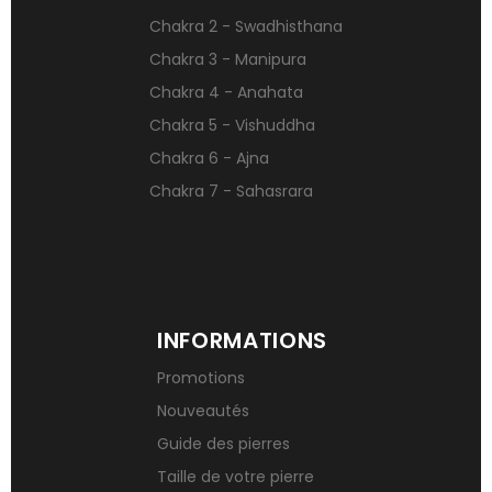
Pierres naturelles contre le stress
Chakra 2 - Swadhisthana
Qu’est-ce qu’une gemme ?
Chakra 3 - Manipura
Signification des pierres de naissance
Chakra 4 - Anahata
Chakra 5 - Vishuddha
Chakra 6 - Ajna
Chakra 7 - Sahasrara
INFORMATIONS
Promotions
Nouveautés
Guide des pierres
Taille de votre pierre