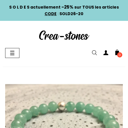
-25%
S O L D E S actuellement
sur TOUS les articles
CODE
:
SOLD26-20
Basculer
☰
0
la
navigation