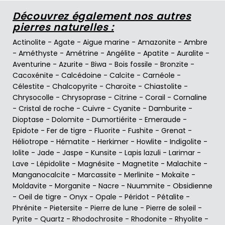
Découvrez également nos autres
pierres naturelles :
Actinolite
-
Agate
-
Aigue marine
-
Amazonite
-
Ambre
-
Améthyste
-
Amétrine
-
Angélite
-
Apatite
-
Auralite
-
Aventurine
-
Azurite
-
Biwa
-
Bois fossile
-
Bronzite
-
Cacoxénite
-
Calcédoine
-
Calcite
-
Carnéole
-
Célestite
-
Chalcopyrite
-
Charoïte
-
Chiastolite
-
Chrysocolle
-
Chrysoprase
-
Citrine
-
Corail
-
Cornaline
-
Cristal de roche
-
Cuivre
-
Cyanite
-
Damburite
-
Dioptase
-
Dolomite
-
Dumortiérite
-
Emeraude
-
Epidote
-
Fer de tigre
-
Fluorite
-
Fushite
-
Grenat
-
Héliotrope
-
Hématite
-
Herkimer
-
Howlite
-
Indigolite
-
Iolite
-
Jade
-
Jaspe
-
Kunsite
-
Lapis lazuli
-
Larimar
-
Lave
-
Lépidolite
-
Magnésite
-
Magnetite
-
Malachite
-
Manganocalcite
-
Marcassite
-
Merlinite
-
Mokaïte
-
Moldavite
-
Morganite
-
Nacre
-
Nuummite
-
Obsidienne
-
Oeil de tigre
-
Onyx
-
Opale
-
Péridot
-
Pétalite
-
Phrénite
-
Pietersite
-
Pierre de lune
-
Pierre de soleil
-
Pyrite
-
Quartz
-
Rhodochrosite
-
Rhodonite
-
Rhyolite
-