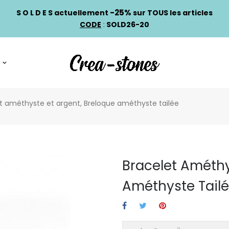
-25%
S O L D E S actuellement
sur TOUS les articles
CODE
:
SOLD26-20
t améthyste et argent, Breloque améthyste tailée
Bracelet Améthy
Améthyste Tail