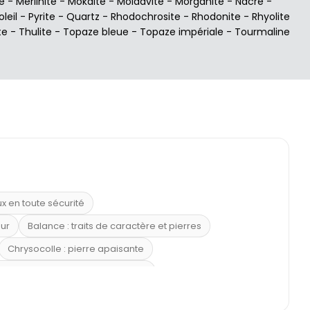
e
-
Merlinite
-
Mokaïte
-
Moldavite
-
Morganite
-
Nacre
-
oleil
-
Pyrite
-
Quartz
-
Rhodochrosite
-
Rhodonite
-
Rhyolite
te
-
Thulite
-
Topaze bleue
-
Topaze impériale
-
Tourmaline
ux en toute sécurité
eur
Balance : traits de caractère et pierres
Chrysocolle : pierre apaisante
 placer la citrine dans la maison
e : douceur et apaisement