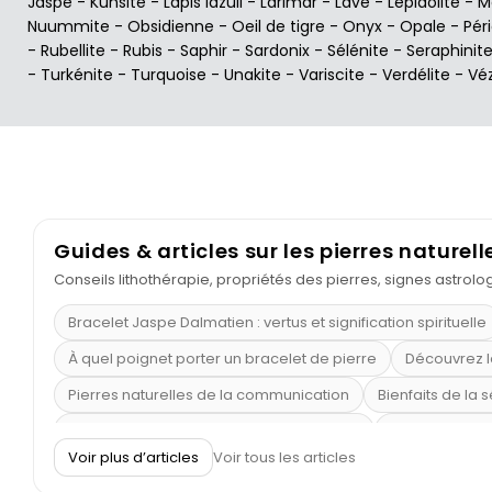
Jaspe
-
Kunsite
-
Lapis lazuli
-
Larimar
-
Lave
-
Lépidolite
-
M
Nuummite
-
Obsidienne
-
Oeil de tigre
-
Onyx
-
Opale
-
Pér
-
Rubellite
-
Rubis
-
Saphir
-
Sardonix
-
Sélénite
-
Seraphinit
-
Turkénite
-
Turquoise
-
Unakite
-
Variscite
-
Verdélite
-
Vé
Guides & articles sur les pierres naturell
Conseils lithothérapie, propriétés des pierres, signes astrol
Bracelet Jaspe Dalmatien : vertus et signification spirituelle
À quel poignet porter un bracelet de pierre
Découvrez l
Pierres naturelles de la communication
Bienfaits de la 
Obsidienne dorée : vertus et signification
11 pierres se
Voir plus d’articles
Voir tous les articles
Pierre de lave : propriétés et bienfaits
Cornaline : prop