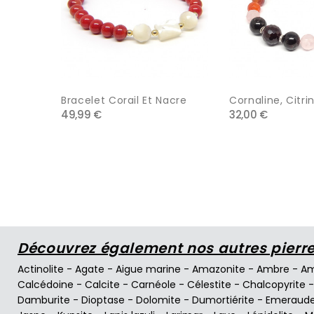
Bracelet Corail Et Nacre
Cornaline, Citrin
49,99 €
32,00 €
Découvrez également nos autres pierres
Actinolite
-
Agate
-
Aigue marine
-
Amazonite
-
Ambre
-
Am
Calcédoine
-
Calcite
-
Carnéole
-
Célestite
-
Chalcopyrite
Damburite
-
Dioptase
-
Dolomite
-
Dumortiérite
-
Emeraud