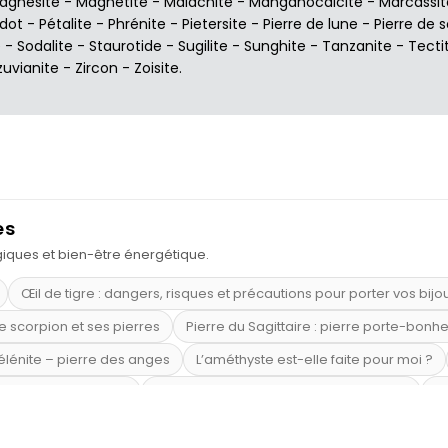
agnésite
-
Magnetite
-
Malachite
-
Manganocalcite
-
Marcassit
idot
-
Pétalite
-
Phrénite
-
Pietersite
-
Pierre de lune
-
Pierre de s
e
-
Sodalite
-
Staurotide
-
Sugilite
-
Sunghite
-
Tanzanite
-
Tecti
zuvianite
-
Zircon
-
Zoisite
.
es
ogiques et bien-être énergétique.
Œil de tigre : dangers, risques et précautions pour porter vos bijo
e scorpion et ses pierres
Pierre du Sagittaire : pierre porte-bonh
sélénite – pierre des anges
L’améthyste est-elle faite pour moi ?
mi-précieuses bleues
Véritable citrine naturelle non chauffée
Où
riétés magiques
Capricorne : quelles pierres choisir
Quartz ros