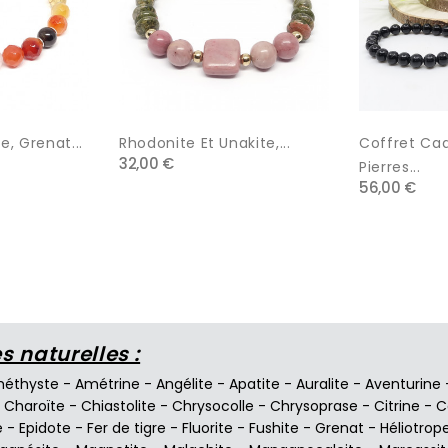
e, Grenat...
Rhodonite Et Unakite,...
Coffret Ca
32,00 €
Pierres...
56,00 €
 naturelles :
éthyste
-
Amétrine
-
Angélite
-
Apatite
-
Auralite
-
Aventurine
-
Charoïte
-
Chiastolite
-
Chrysocolle
-
Chrysoprase
-
Citrine
-
C
e
-
Epidote
-
Fer de tigre
-
Fluorite
-
Fushite
-
Grenat
-
Héliotrop