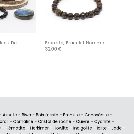
deau De
Bronzite, Bracelet Homme
Shungit
32,00 €
42,00 €
-
Azurite
-
Biwa
-
Bois fossile
-
Bronzite
-
Cacoxénite
-
orail
-
Cornaline
-
Cristal de roche
-
Cuivre
-
Cyanite
-
e
-
Hématite
-
Herkimer
-
Howlite
-
Indigolite
-
Iolite
-
Jade
-