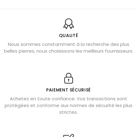
Balance : traits de caractère et pierres
Pierres naturelles de la communication
Bienfaits de la sélénite – pierre des anges
L’améthyste est-elle faite pour moi ?
QUALITÉ
Nous sommes constamment à la recherche des plus
Chrysocolle : pierre apaisante
belles pierres, nous choisissons les meilleurs fournisseurs.
Obsidienne dorée : vertus et signification
11 pierres semi-précieuses bleues
Véritable citrine naturelle non chauffée
Où placer la citrine dans la maison
PAIEMENT SÉCURISÉ
Pierre de lave : propriétés et bienfaits
Achetez en toute confiance. Vos transactions sont
protégées et conforme aux normes de sécurité les plus
Cornaline : propriétés magiques
strictes.
Capricorne : quelles pierres choisir
Quartz rose : douceur et apaisement
Shungite : purification et protection