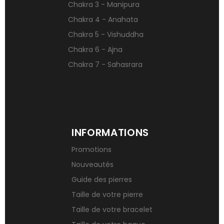
Chakra 3 - Manipura
Signification des pierres de naissance
Chakra 4 - Anahata
Chakra 5 - Vishuddha
Chakra 6 - Ajna
Chakra 7 - Sahasrara
INFORMATIONS
Promotions
Nouveautés
Guide des pierres
Taille de votre pierre
Taille de votre bracelet