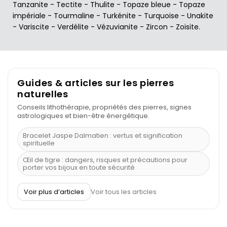
Tanzanite
-
Tectite
-
Thulite
-
Topaze bleue
-
Topaze
impériale
-
Tourmaline
-
Turkénite
-
Turquoise
-
Unakite
-
Variscite
-
Verdélite
-
Vézuvianite
-
Zircon
-
Zoisite
.
Guides & articles sur les pierres
naturelles
Conseils lithothérapie, propriétés des pierres, signes
astrologiques et bien-être énergétique.
Bracelet Jaspe Dalmatien : vertus et signification
spirituelle
Œil de tigre : dangers, risques et précautions pour
porter vos bijoux en toute sécurité
À quel poignet porter un bracelet de pierre
Voir plus d’articles
Voir tous les articles
Découvrez le scorpion et ses pierres
Pierre du Sagittaire : pierre porte-bonheur