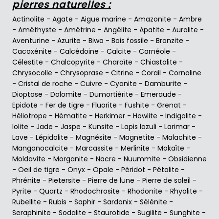
pierres naturelles :
Actinolite
-
Agate
-
Aigue marine
-
Amazonite
-
Ambre
-
Améthyste
-
Amétrine
-
Angélite
-
Apatite
-
Auralite
-
Aventurine
-
Azurite
-
Biwa
-
Bois fossile
-
Bronzite
-
Cacoxénite
-
Calcédoine
-
Calcite
-
Carnéole
-
Célestite
-
Chalcopyrite
-
Charoïte
-
Chiastolite
-
Chrysocolle
-
Chrysoprase
-
Citrine
-
Corail
-
Cornaline
-
Cristal de roche
-
Cuivre
-
Cyanite
-
Damburite
-
Dioptase
-
Dolomite
-
Dumortiérite
-
Emeraude
-
Epidote
-
Fer de tigre
-
Fluorite
-
Fushite
-
Grenat
-
Héliotrope
-
Hématite
-
Herkimer
-
Howlite
-
Indigolite
-
Iolite
-
Jade
-
Jaspe
-
Kunsite
-
Lapis lazuli
-
Larimar
-
Lave
-
Lépidolite
-
Magnésite
-
Magnetite
-
Malachite
-
Manganocalcite
-
Marcassite
-
Merlinite
-
Mokaïte
-
Moldavite
-
Morganite
-
Nacre
-
Nuummite
-
Obsidienne
-
Oeil de tigre
-
Onyx
-
Opale
-
Péridot
-
Pétalite
-
Phrénite
-
Pietersite
-
Pierre de lune
-
Pierre de soleil
-
Pyrite
-
Quartz
-
Rhodochrosite
-
Rhodonite
-
Rhyolite
-
Rubellite
-
Rubis
-
Saphir
-
Sardonix
-
Sélénite
-
Seraphinite
-
Sodalite
-
Staurotide
-
Sugilite
-
Sunghite
-