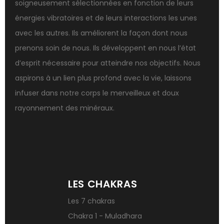
soigneusement sélectionnées en fonction de leurs
Pierres de naissance par mois
énergies vibratoires et de leurs interactions les unes
Dormir avec des pierres
avec les autres. Ils améliorent la façon dont nous
Obsidienne noire : danger ?
prenons soin de nous. Ils développent en nous l’état
Guide des pierres de protection
d’esprit nécessaire pour atteindre nos objectifs. Nous
Associer l’œil de tigre
aspirons à un lien plus profond avec la vie, laissons
Porter plusieurs bracelets de pierres
infuser dans notre corps le merveilleux et doux
Fluorite : pierre la plus colorée
rayonnement des minéraux.
Pierres pour les examens
Pierres anti-déprime
Mieux gérer ses émotions
Pierres pour l’automne
Bijoux de méditation
Bracelets de perles pour homme
LES CHAKRAS
Porter l’œil de tigre
Ouvrir les chakras
Les 7 chakras
Géode d’améthyste géante
Chakra 1 - Muladhara
Pierres naturelles contre le stress