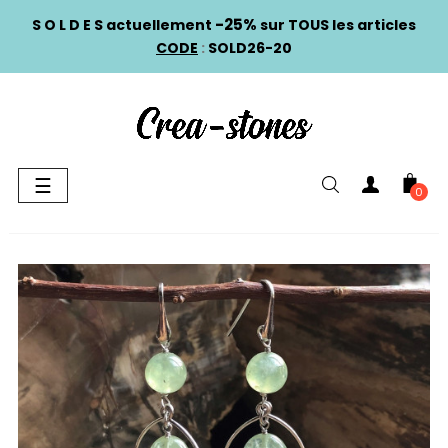
-25%
S O L D E S actuellement
sur TOUS les articles
CODE
:
SOLD26-20
Basculer
☰
0
la
navigation