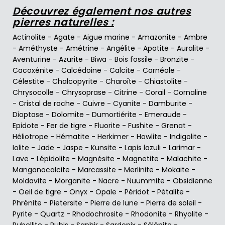
Découvrez également nos autres
pierres naturelles :
Actinolite
-
Agate
-
Aigue marine
-
Amazonite
-
Ambre
-
Améthyste
-
Amétrine
-
Angélite
-
Apatite
-
Auralite
-
Aventurine
-
Azurite
-
Biwa
-
Bois fossile
-
Bronzite
-
Cacoxénite
-
Calcédoine
-
Calcite
-
Carnéole
-
Célestite
-
Chalcopyrite
-
Charoïte
-
Chiastolite
-
Chrysocolle
-
Chrysoprase
-
Citrine
-
Corail
-
Cornaline
-
Cristal de roche
-
Cuivre
-
Cyanite
-
Damburite
-
Dioptase
-
Dolomite
-
Dumortiérite
-
Emeraude
-
Epidote
-
Fer de tigre
-
Fluorite
-
Fushite
-
Grenat
-
Héliotrope
-
Hématite
-
Herkimer
-
Howlite
-
Indigolite
-
Iolite
-
Jade
-
Jaspe
-
Kunsite
-
Lapis lazuli
-
Larimar
-
Lave
-
Lépidolite
-
Magnésite
-
Magnetite
-
Malachite
-
Manganocalcite
-
Marcassite
-
Merlinite
-
Mokaïte
-
Moldavite
-
Morganite
-
Nacre
-
Nuummite
-
Obsidienne
-
Oeil de tigre
-
Onyx
-
Opale
-
Péridot
-
Pétalite
-
Phrénite
-
Pietersite
-
Pierre de lune
-
Pierre de soleil
-
Pyrite
-
Quartz
-
Rhodochrosite
-
Rhodonite
-
Rhyolite
-