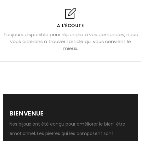
Shungite : purification et protection
Bagues en labradorite argent 925
A L'ÉCOUTE
Tourmaline noire : danger et vertus
Toujours disponible pour répondre à vos demandes, nous
Lapis lazuli : propriétés et précautions
vous aiderons à trouver l'article qui vous convient le
mieux.
Citrine : propriétés magiques
Aigue-marine : propriétés et couleurs
Pierres de souci et anxiété
Pierres pour la confiance en soi
Pierres pour attirer l’amour
Dormir avec l’œil de tigre ?
BIENVENUE
Bracelets anti-stress en pierre
Nos bijoux ont été conçu pour améliorer le bien-être
Pierre de lune : bienfaits
émotionnel. Les pierres qui les composent sont
Labradorite : pouvoirs et effets