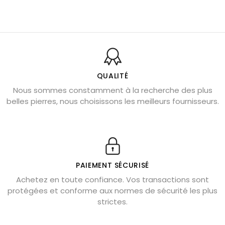
Pierre du Sagittaire : pierre porte-bonheur
Balance : traits de caractère et pierres
Pierres naturelles de la communication
Bienfaits de la sélénite – pierre des anges
L’améthyste est-elle faite pour moi ?
QUALITÉ
Nous sommes constamment à la recherche des plus
Chrysocolle : pierre apaisante
belles pierres, nous choisissons les meilleurs fournisseurs.
Obsidienne dorée : vertus et signification
11 pierres semi-précieuses bleues
Véritable citrine naturelle non chauffée
Où placer la citrine dans la maison
PAIEMENT SÉCURISÉ
Pierre de lave : propriétés et bienfaits
Achetez en toute confiance. Vos transactions sont
protégées et conforme aux normes de sécurité les plus
Cornaline : propriétés magiques
strictes.
Capricorne : quelles pierres choisir
Quartz rose : douceur et apaisement