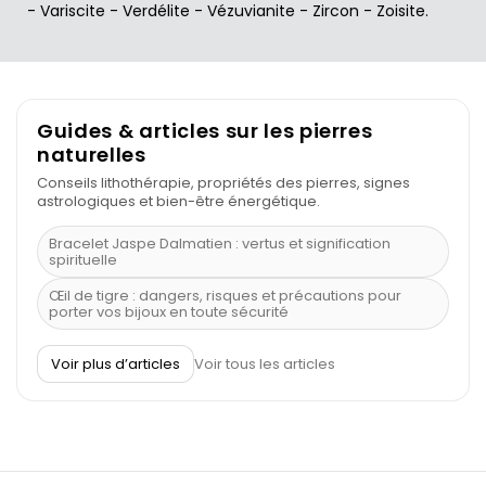
-
Variscite
-
Verdélite
-
Vézuvianite
-
Zircon
-
Zoisite
.
Guides & articles sur les pierres
naturelles
Conseils lithothérapie, propriétés des pierres, signes
astrologiques et bien-être énergétique.
Bracelet Jaspe Dalmatien : vertus et signification
spirituelle
Œil de tigre : dangers, risques et précautions pour
porter vos bijoux en toute sécurité
À quel poignet porter un bracelet de pierre
Voir plus d’articles
Voir tous les articles
Découvrez le scorpion et ses pierres
Pierre du Sagittaire : pierre porte-bonheur
Balance : traits de caractère et pierres