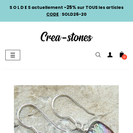
-25%
S O L D E S actuellement
sur TOUS les articles
CODE
:
SOLD26-20
Basculer
☰
0
la
navigation