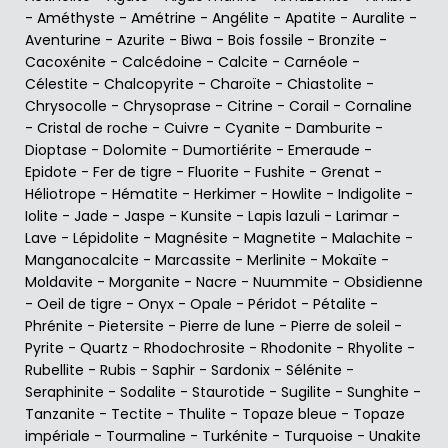
-
Améthyste
-
Amétrine
-
Angélite
-
Apatite
-
Auralite
-
Aventurine
-
Azurite
-
Biwa
-
Bois fossile
-
Bronzite
-
Cacoxénite
-
Calcédoine
-
Calcite
-
Carnéole
-
Célestite
-
Chalcopyrite
-
Charoïte
-
Chiastolite
-
Chrysocolle
-
Chrysoprase
-
Citrine
-
Corail
-
Cornaline
-
Cristal de roche
-
Cuivre
-
Cyanite
-
Damburite
-
Dioptase
-
Dolomite
-
Dumortiérite
-
Emeraude
-
Epidote
-
Fer de tigre
-
Fluorite
-
Fushite
-
Grenat
-
Héliotrope
-
Hématite
-
Herkimer
-
Howlite
-
Indigolite
-
Iolite
-
Jade
-
Jaspe
-
Kunsite
-
Lapis lazuli
-
Larimar
-
Lave
-
Lépidolite
-
Magnésite
-
Magnetite
-
Malachite
-
Manganocalcite
-
Marcassite
-
Merlinite
-
Mokaïte
-
Moldavite
-
Morganite
-
Nacre
-
Nuummite
-
Obsidienne
-
Oeil de tigre
-
Onyx
-
Opale
-
Péridot
-
Pétalite
-
Phrénite
-
Pietersite
-
Pierre de lune
-
Pierre de soleil
-
Pyrite
-
Quartz
-
Rhodochrosite
-
Rhodonite
-
Rhyolite
-
Rubellite
-
Rubis
-
Saphir
-
Sardonix
-
Sélénite
-
Seraphinite
-
Sodalite
-
Staurotide
-
Sugilite
-
Sunghite
-
Tanzanite
-
Tectite
-
Thulite
-
Topaze bleue
-
Topaze
impériale
-
Tourmaline
-
Turkénite
-
Turquoise
-
Unakite