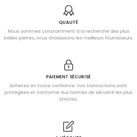
Pierres naturelles de la communication
Bienfaits de la sélénite – pierre des anges
L’améthyste est-elle faite pour moi ?
QUALITÉ
Nous sommes constamment à la recherche des plus
Chrysocolle : pierre apaisante
belles pierres, nous choisissons les meilleurs fournisseurs.
Obsidienne dorée : vertus et signification
11 pierres semi-précieuses bleues
Véritable citrine naturelle non chauffée
Où placer la citrine dans la maison
PAIEMENT SÉCURISÉ
Pierre de lave : propriétés et bienfaits
Achetez en toute confiance. Vos transactions sont
protégées et conforme aux normes de sécurité les plus
Cornaline : propriétés magiques
strictes.
Capricorne : quelles pierres choisir
Quartz rose : douceur et apaisement
Shungite : purification et protection
Bagues en labradorite argent 925