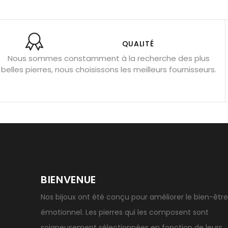
Aigue-marine : propriétés et couleurs
Pierres de souci 
Bracelets anti-stress en pierre
Pierre de lune : bienfaits
Obsidienne noire : danger ?
Guide des pierres de prote
QUALITÉ
Nous sommes constamment à la recherche des plus
Pierres pour les examens
Pierres anti-déprime
Mieu
belles pierres, nous choisissons les meilleurs fournisseurs.
Porter l’œil de tigre
Ouvrir les chakras
Géode d’amét
BIENVENUE
Nos bijoux ont été conçu pour améliorer le bien-être
émotionnel. Les pierres qui les composent sont
soigneusement sélectionnées en fonction de leurs