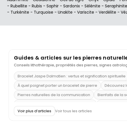
-
Rubellite
-
Rubis
-
Saphir
-
Sardonix
-
Sélénite
-
Seraphinit
-
Turkénite
-
Turquoise
-
Unakite
-
Variscite
-
Verdélite
-
Vé
Guides & articles sur les pierres naturell
Conseils lithothérapie, propriétés des pierres, signes astrol
Bracelet Jaspe Dalmatien : vertus et signification spirituelle
À quel poignet porter un bracelet de pierre
Découvrez l
Pierres naturelles de la communication
Bienfaits de la 
Obsidienne dorée : vertus et signification
11 pierres se
Voir plus d’articles
Voir tous les articles
Pierre de lave : propriétés et bienfaits
Cornaline : prop
Shungite : purification et protection
Bagues en labradori