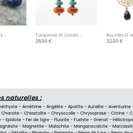
s...
Turquoise Et Corail,...
Boucles D'or
28,00 €
32,00 €
 naturelles :
éthyste
-
Amétrine
-
Angélite
-
Apatite
-
Auralite
-
Aventurine
-
Charoïte
-
Chiastolite
-
Chrysocolle
-
Chrysoprase
-
Citrine
-
C
e
-
Epidote
-
Fer de tigre
-
Fluorite
-
Fushite
-
Grenat
-
Héliotrop
agnésite
-
Magnetite
-
Malachite
-
Manganocalcite
-
Marcassit
idot
-
Pétalite
-
Phrénite
-
Pietersite
-
Pierre de lune
-
Pierre de s