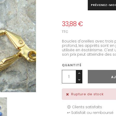
PRÉVENEZ-MOI
33,88 €
TTC
Boucles d'oreilles avec trois 
profond, les apprêts sont en p
utilisée en ésotérisme. C'est u
son prix peut atteindre des
QUANTITÉ
AJ
Rupture de stock
😊 Clients satisfaits
↩️ Satisfait ou remboursé