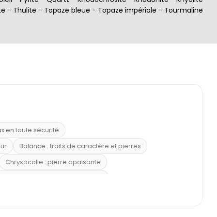
te
-
Thulite
-
Topaze bleue
-
Topaze impériale
-
Tourmaline
ux en toute sécurité
eur
Balance : traits de caractère et pierres
Chrysocolle : pierre apaisante
 placer la citrine dans la maison
e : douceur et apaisement
: propriétés et précautions
Citrine : propriétés magiques