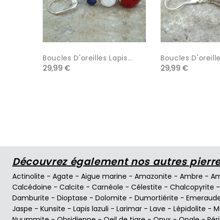
Boucles D'oreilles Lapis...
Boucles D'oreille
29,99 €
29,99 €
Découvrez également nos autres pierres
Actinolite
-
Agate
-
Aigue marine
-
Amazonite
-
Ambre
-
Am
Calcédoine
-
Calcite
-
Carnéole
-
Célestite
-
Chalcopyrite
Damburite
-
Dioptase
-
Dolomite
-
Dumortiérite
-
Emeraud
Jaspe
-
Kunsite
-
Lapis lazuli
-
Larimar
-
Lave
-
Lépidolite
-
M
Nuummite
-
Obsidienne
-
Oeil de tigre
-
Onyx
-
Opale
-
Pér