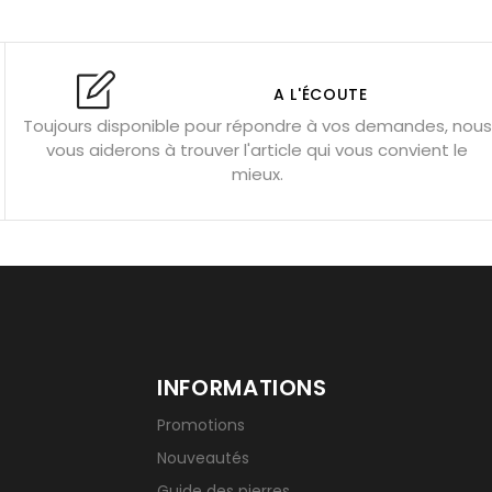
l’amour
Dormir avec l’œil de tigre ?
Dormir avec des pierres
res
Fluorite : pierre la plus colorée
A L'ÉCOUTE
Toujours disponible pour répondre à vos demandes, nous
tion
Bracelets de perles pour homme
vous aiderons à trouver l'article qui vous convient le
u’une gemme ?
Signification des pierres de naissance
mieux.
INFORMATIONS
Promotions
Nouveautés
Guide des pierres