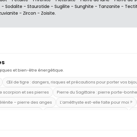
e
-
Sodalite
-
Staurotide
-
Sugilite
-
Sunghite
-
Tanzanite
-
Tecti
zuvianite
-
Zircon
-
Zoisite
.
es
ogiques et bien-être énergétique.
Œil de tigre : dangers, risques et précautions pour porter vos bijo
e scorpion et ses pierres
Pierre du Sagittaire : pierre porte-bonh
sélénite – pierre des anges
L’améthyste est-elle faite pour moi ?
mi-précieuses bleues
Véritable citrine naturelle non chauffée
Où
riétés magiques
Capricorne : quelles pierres choisir
Quartz ros
te argent 925
Tourmaline noire : danger et vertus
Lapis lazuli 