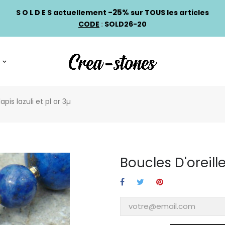
-25%
S O L D E S actuellement
sur TOUS les articles
CODE
:
SOLD26-20
apis lazuli et pl or 3µ
Boucles D'oreille