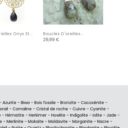
eilles Onyx Et...
Boucles D'oreilles...
Hémati
29,99 €
Boucles.
28,00 €
-
Azurite
-
Biwa
-
Bois fossile
-
Bronzite
-
Cacoxénite
-
orail
-
Cornaline
-
Cristal de roche
-
Cuivre
-
Cyanite
-
e
-
Hématite
-
Herkimer
-
Howlite
-
Indigolite
-
Iolite
-
Jade
-
e
-
Merlinite
-
Mokaïte
-
Moldavite
-
Morganite
-
Nacre
-
oleil
-
Pyrite
-
Quartz
-
Rhodochrosite
-
Rhodonite
-
Rhyolite