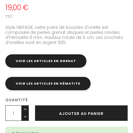
19,00 €
TTC
Style VINTAGE, cette paire de boucles d'oreille est
composée de perles grenat disques et perles rondes
d'hématite 6 mm. Hauteur totale de 5 cm. Les crochets
d’oreilles sont en argent 925.
VOIR LES ARTICLES EN GRENAT
VOIR LES ARTICLES EN HÉMATITE
QUANTITÉ
AJOUTER AU PANIER