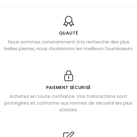
Balance : traits de caractère et pierres
Pierres naturelles de la communication
Bienfaits de la sélénite – pierre des anges
L’améthyste est-elle faite pour moi ?
QUALITÉ
Nous sommes constamment à la recherche des plus
Chrysocolle : pierre apaisante
belles pierres, nous choisissons les meilleurs fournisseurs.
Obsidienne dorée : vertus et signification
11 pierres semi-précieuses bleues
Véritable citrine naturelle non chauffée
Où placer la citrine dans la maison
PAIEMENT SÉCURISÉ
Pierre de lave : propriétés et bienfaits
Achetez en toute confiance. Vos transactions sont
protégées et conforme aux normes de sécurité les plus
Cornaline : propriétés magiques
strictes.
Capricorne : quelles pierres choisir
Quartz rose : douceur et apaisement
Shungite : purification et protection