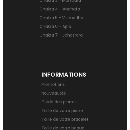
Chakra 3 - Manipura
Signification des pierres de naissance
Chakra 4 - Anahata
Chakra 5 - Vishuddha
Chakra 6 - Ajna
Chakra 7 - Sahasrara
INFORMATIONS
Promotions
Nouveautés
Guide des pierres
Taille de votre pierre
Taille de votre bracelet
Taille de votre bague