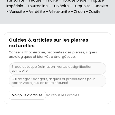
Tanzanite
-
Tectite
-
Thulite
-
Topaze bleue
-
Topaze
impériale
-
Tourmaline
-
Turkénite
-
Turquoise
-
Unakite
-
Variscite
-
Verdélite
-
Vézuvianite
-
Zircon
-
Zoisite
.
Guides & articles sur les pierres
naturelles
Conseils lithothérapie, propriétés des pierres, signes
astrologiques et bien-être énergétique.
Bracelet Jaspe Dalmatien : vertus et signification
spirituelle
Œil de tigre : dangers, risques et précautions pour
porter vos bijoux en toute sécurité
À quel poignet porter un bracelet de pierre
Voir plus d’articles
Voir tous les articles
Découvrez le scorpion et ses pierres
Pierre du Sagittaire : pierre porte-bonheur