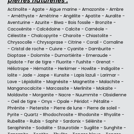
pierres naturelles :
Actinolite
-
Agate
-
Aigue marine
-
Amazonite
-
Ambre
-
Améthyste
-
Amétrine
-
Angélite
-
Apatite
-
Auralite
-
Aventurine
-
Azurite
-
Biwa
-
Bois fossile
-
Bronzite
-
Cacoxénite
-
Calcédoine
-
Calcite
-
Carnéole
-
Célestite
-
Chalcopyrite
-
Charoïte
-
Chiastolite
-
Chrysocolle
-
Chrysoprase
-
Citrine
-
Corail
-
Cornaline
-
Cristal de roche
-
Cuivre
-
Cyanite
-
Damburite
-
Dioptase
-
Dolomite
-
Dumortiérite
-
Emeraude
-
Epidote
-
Fer de tigre
-
Fluorite
-
Fushite
-
Grenat
-
Héliotrope
-
Hématite
-
Herkimer
-
Howlite
-
Indigolite
-
Iolite
-
Jade
-
Jaspe
-
Kunsite
-
Lapis lazuli
-
Larimar
-
Lave
-
Lépidolite
-
Magnésite
-
Magnetite
-
Malachite
-
Manganocalcite
-
Marcassite
-
Merlinite
-
Mokaïte
-
Moldavite
-
Morganite
-
Nacre
-
Nuummite
-
Obsidienne
-
Oeil de tigre
-
Onyx
-
Opale
-
Péridot
-
Pétalite
-
Phrénite
-
Pietersite
-
Pierre de lune
-
Pierre de soleil
-
Pyrite
-
Quartz
-
Rhodochrosite
-
Rhodonite
-
Rhyolite
-
Rubellite
-
Rubis
-
Saphir
-
Sardonix
-
Sélénite
-
Seraphinite
-
Sodalite
-
Staurotide
-
Sugilite
-
Sunghite
-