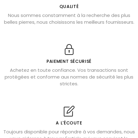
L’améthyste est-elle faite pour moi ?
QUALITÉ
Nous sommes constamment à la recherche des plus
Chrysocolle : pierre apaisante
belles pierres, nous choisissons les meilleurs fournisseurs.
Obsidienne dorée : vertus et signification
11 pierres semi-précieuses bleues
Véritable citrine naturelle non chauffée
Où placer la citrine dans la maison
PAIEMENT SÉCURISÉ
Pierre de lave : propriétés et bienfaits
Achetez en toute confiance. Vos transactions sont
protégées et conforme aux normes de sécurité les plus
Cornaline : propriétés magiques
strictes.
Capricorne : quelles pierres choisir
Quartz rose : douceur et apaisement
Shungite : purification et protection
Bagues en labradorite argent 925
A L'ÉCOUTE
Tourmaline noire : danger et vertus
Toujours disponible pour répondre à vos demandes, nous
Lapis lazuli : propriétés et précautions