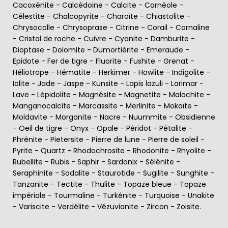
Cacoxénite
-
Calcédoine
-
Calcite
-
Carnéole
-
Célestite
-
Chalcopyrite
-
Charoïte
-
Chiastolite
-
Chrysocolle
-
Chrysoprase
-
Citrine
-
Corail
-
Cornaline
-
Cristal de roche
-
Cuivre
-
Cyanite
-
Damburite
-
Dioptase
-
Dolomite
-
Dumortiérite
-
Emeraude
-
Epidote
-
Fer de tigre
-
Fluorite
-
Fushite
-
Grenat
-
Héliotrope
-
Hématite
-
Herkimer
-
Howlite
-
Indigolite
-
Iolite
-
Jade
-
Jaspe
-
Kunsite
-
Lapis lazuli
-
Larimar
-
Lave
-
Lépidolite
-
Magnésite
-
Magnetite
-
Malachite
-
Manganocalcite
-
Marcassite
-
Merlinite
-
Mokaïte
-
Moldavite
-
Morganite
-
Nacre
-
Nuummite
-
Obsidienne
-
Oeil de tigre
-
Onyx
-
Opale
-
Péridot
-
Pétalite
-
Phrénite
-
Pietersite
-
Pierre de lune
-
Pierre de soleil
-
Pyrite
-
Quartz
-
Rhodochrosite
-
Rhodonite
-
Rhyolite
-
Rubellite
-
Rubis
-
Saphir
-
Sardonix
-
Sélénite
-
Seraphinite
-
Sodalite
-
Staurotide
-
Sugilite
-
Sunghite
-
Tanzanite
-
Tectite
-
Thulite
-
Topaze bleue
-
Topaze
impériale
-
Tourmaline
-
Turkénite
-
Turquoise
-
Unakite
-
Variscite
-
Verdélite
-
Vézuvianite
-
Zircon
-
Zoisite
.