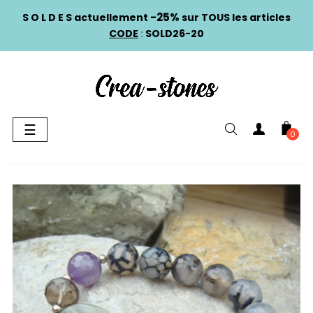
-25%
S O L D E S actuellement
sur TOUS les articles
CODE
:
SOLD26-20
Basculer
☰
0
la
navigation