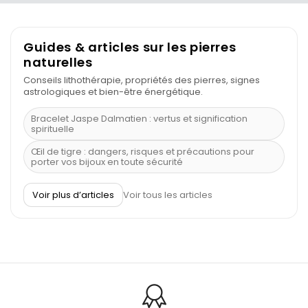
Guides & articles sur les pierres
naturelles
Conseils lithothérapie, propriétés des pierres, signes
astrologiques et bien-être énergétique.
Bracelet Jaspe Dalmatien : vertus et signification
spirituelle
Œil de tigre : dangers, risques et précautions pour
porter vos bijoux en toute sécurité
À quel poignet porter un bracelet de pierre
Voir plus d’articles
Voir tous les articles
Découvrez le scorpion et ses pierres
Pierre du Sagittaire : pierre porte-bonheur
Balance : traits de caractère et pierres
Pierres naturelles de la communication
Bienfaits de la sélénite – pierre des anges