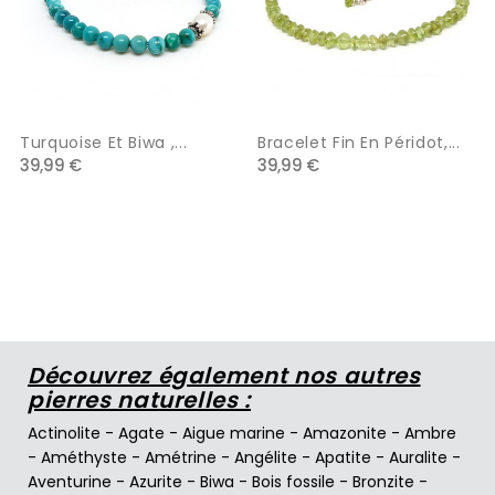
Turquoise Et Biwa ,...
Bracelet Fin En Péridot,...
39,99 €
39,99 €
Découvrez également nos autres
pierres naturelles :
Actinolite
-
Agate
-
Aigue marine
-
Amazonite
-
Ambre
-
Améthyste
-
Amétrine
-
Angélite
-
Apatite
-
Auralite
-
Aventurine
-
Azurite
-
Biwa
-
Bois fossile
-
Bronzite
-