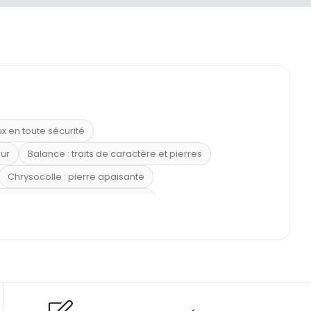
ux en toute sécurité
eur
Balance : traits de caractère et pierres
Chrysocolle : pierre apaisante
 placer la citrine dans la maison
e : douceur et apaisement
: propriétés et précautions
Citrine : propriétés magiques
l’amour
Dormir avec l’œil de tigre ?
Dormir avec des pierres