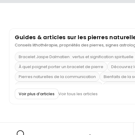
Guides & articles sur les pierres naturell
Conseils lithothérapie, propriétés des pierres, signes astrol
Bracelet Jaspe Dalmatien : vertus et signification spirituelle
À quel poignet porter un bracelet de pierre
Découvrez l
Pierres naturelles de la communication
Bienfaits de la 
Obsidienne dorée : vertus et signification
11 pierres se
Voir plus d’articles
Voir tous les articles
Pierre de lave : propriétés et bienfaits
Cornaline : prop
Shungite : purification et protection
Bagues en labradori
Aigue-marine : propriétés et couleurs
Pierres de souci 
Bracelets anti-stress en pierre
Pierre de lune : bienfaits