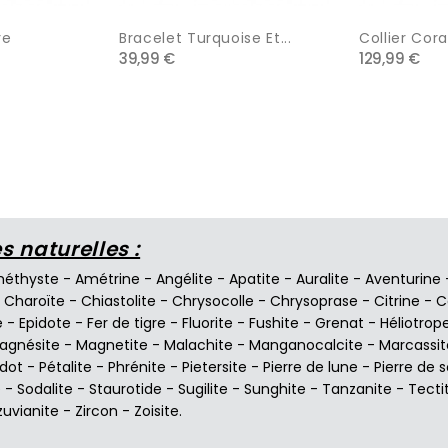
re
Bracelet Turquoise Et...
Collier Cora
39,99 €
129,99 €
 naturelles :
éthyste
-
Amétrine
-
Angélite
-
Apatite
-
Auralite
-
Aventurine
-
Charoïte
-
Chiastolite
-
Chrysocolle
-
Chrysoprase
-
Citrine
-
C
e
-
Epidote
-
Fer de tigre
-
Fluorite
-
Fushite
-
Grenat
-
Héliotrop
agnésite
-
Magnetite
-
Malachite
-
Manganocalcite
-
Marcassit
idot
-
Pétalite
-
Phrénite
-
Pietersite
-
Pierre de lune
-
Pierre de s
e
-
Sodalite
-
Staurotide
-
Sugilite
-
Sunghite
-
Tanzanite
-
Tecti
zuvianite
-
Zircon
-
Zoisite
.