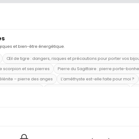
es
ogiques et bien-être énergétique.
Œil de tigre : dangers, risques et précautions pour porter vos bijo
e scorpion et ses pierres
Pierre du Sagittaire : pierre porte-bonh
sélénite – pierre des anges
L’améthyste est-elle faite pour moi ?
mi-précieuses bleues
Véritable citrine naturelle non chauffée
Où
riétés magiques
Capricorne : quelles pierres choisir
Quartz ros
te argent 925
Tourmaline noire : danger et vertus
Lapis lazuli 
et anxiété
Pierres pour la confiance en soi
Pierres pour attirer 
Labradorite : pouvoirs et effets
Pierres de naissance par mois