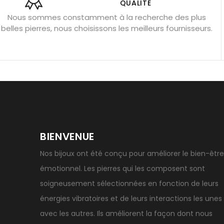
Obsidienne noire : danger ?
Guide des pierres de prote
QUALITÉ
Nous sommes constamment à la recherche des plus
Pierres pour les examens
Pierres anti-déprime
Mieu
belles pierres, nous choisissons les meilleurs fournisseurs.
Porter l’œil de tigre
Ouvrir les chakras
Géode d’amét
BIENVENUE
Nos bijoux ont été conçu pour améliorer le bien-être
émotionnel. Les pierres qui les composent sont
soigneusement sélectionnées en fonction de leurs
énergies vibratoires et de leurs interactions les unes
avec les autres. Ils améliorent la façon dont nous