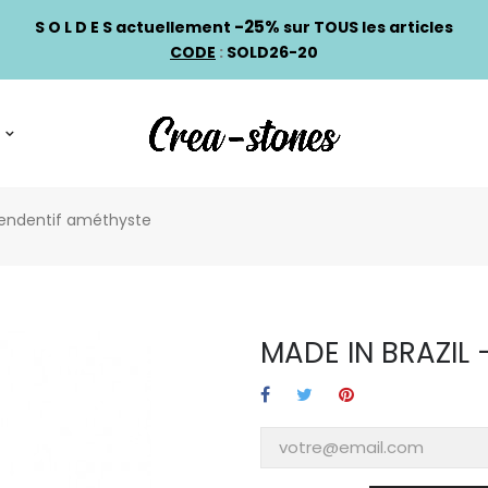
-25%
S O L D E S actuellement
sur TOUS les articles
CODE
:
SOLD26-20
Pendentif améthyste
MADE IN BRAZIL 