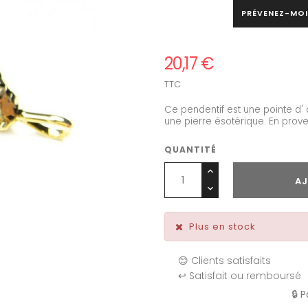
PRÉVENEZ-MOI
20,17 €
TTC
Ce pendentif est une pointe d' a
une pierre ésotérique. En prove
QUANTITÉ
AJ
Plus en stock
😊 Clients satisfaits
↩️ Satisfait ou remboursé
🔒 