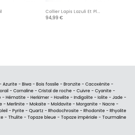
il
Collier Lapis Lazuli Et Pl...
Pendent
94,99 €
22,99 €
-
Azurite
-
Biwa
-
Bois fossile
-
Bronzite
-
Cacoxénite
-
orail
-
Cornaline
-
Cristal de roche
-
Cuivre
-
Cyanite
-
e
-
Hématite
-
Herkimer
-
Howlite
-
Indigolite
-
Iolite
-
Jade
-
e
-
Merlinite
-
Mokaïte
-
Moldavite
-
Morganite
-
Nacre
-
oleil
-
Pyrite
-
Quartz
-
Rhodochrosite
-
Rhodonite
-
Rhyolite
te
-
Thulite
-
Topaze bleue
-
Topaze impériale
-
Tourmaline