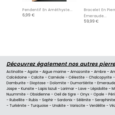
Pendentif En Améthyste...
Bracelet En Pier
6,99 €
Émeraude...
59,99 €
Découvrez également nos autres pierres
Actinolite
-
Agate
-
Aigue marine
-
Amazonite
-
Ambre
-
Am
Calcédoine
-
Calcite
-
Carnéole
-
Célestite
-
Chalcopyrite
Damburite
-
Dioptase
-
Dolomite
-
Dumortiérite
-
Emeraud
Jaspe
-
Kunsite
-
Lapis lazuli
-
Larimar
-
Lave
-
Lépidolite
-
M
Nuummite
-
Obsidienne
-
Oeil de tigre
-
Onyx
-
Opale
-
Pér
-
Rubellite
-
Rubis
-
Saphir
-
Sardonix
-
Sélénite
-
Seraphinit
-
Turkénite
-
Turquoise
-
Unakite
-
Variscite
-
Verdélite
-
Vé