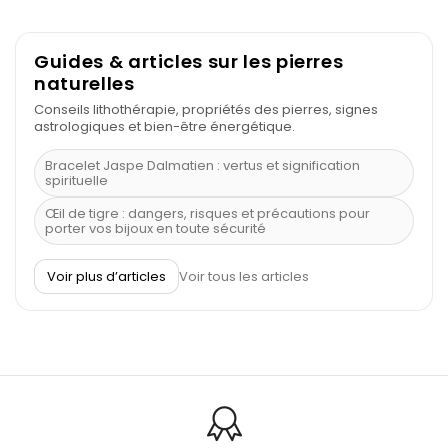
Guides & articles sur les pierres
naturelles
Conseils lithothérapie, propriétés des pierres, signes
astrologiques et bien-être énergétique.
Bracelet Jaspe Dalmatien : vertus et signification
spirituelle
Œil de tigre : dangers, risques et précautions pour
porter vos bijoux en toute sécurité
À quel poignet porter un bracelet de pierre
Voir plus d’articles
Voir tous les articles
Découvrez le scorpion et ses pierres
Pierre du Sagittaire : pierre porte-bonheur
Balance : traits de caractère et pierres
Pierres naturelles de la communication
Bienfaits de la sélénite – pierre des anges