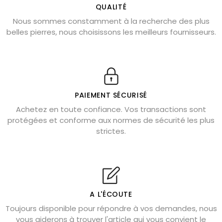
L’améthyste est-elle faite pour moi ?
QUALITÉ
Nous sommes constamment à la recherche des plus
Chrysocolle : pierre apaisante
belles pierres, nous choisissons les meilleurs fournisseurs.
Obsidienne dorée : vertus et signification
11 pierres semi-précieuses bleues
Véritable citrine naturelle non chauffée
Où placer la citrine dans la maison
PAIEMENT SÉCURISÉ
Pierre de lave : propriétés et bienfaits
Achetez en toute confiance. Vos transactions sont
protégées et conforme aux normes de sécurité les plus
Cornaline : propriétés magiques
strictes.
Capricorne : quelles pierres choisir
Quartz rose : douceur et apaisement
Shungite : purification et protection
Bagues en labradorite argent 925
A L'ÉCOUTE
Tourmaline noire : danger et vertus
Toujours disponible pour répondre à vos demandes, nous
Lapis lazuli : propriétés et précautions
vous aiderons à trouver l'article qui vous convient le