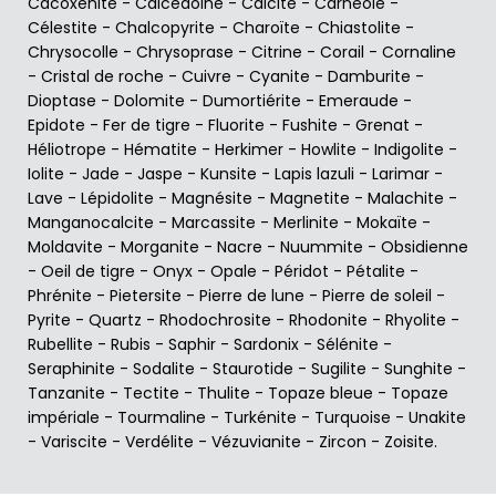
Cacoxénite
-
Calcédoine
-
Calcite
-
Carnéole
-
Célestite
-
Chalcopyrite
-
Charoïte
-
Chiastolite
-
Chrysocolle
-
Chrysoprase
-
Citrine
-
Corail
-
Cornaline
-
Cristal de roche
-
Cuivre
-
Cyanite
-
Damburite
-
Dioptase
-
Dolomite
-
Dumortiérite
-
Emeraude
-
Epidote
-
Fer de tigre
-
Fluorite
-
Fushite
-
Grenat
-
Héliotrope
-
Hématite
-
Herkimer
-
Howlite
-
Indigolite
-
Iolite
-
Jade
-
Jaspe
-
Kunsite
-
Lapis lazuli
-
Larimar
-
Lave
-
Lépidolite
-
Magnésite
-
Magnetite
-
Malachite
-
Manganocalcite
-
Marcassite
-
Merlinite
-
Mokaïte
-
Moldavite
-
Morganite
-
Nacre
-
Nuummite
-
Obsidienne
-
Oeil de tigre
-
Onyx
-
Opale
-
Péridot
-
Pétalite
-
Phrénite
-
Pietersite
-
Pierre de lune
-
Pierre de soleil
-
Pyrite
-
Quartz
-
Rhodochrosite
-
Rhodonite
-
Rhyolite
-
Rubellite
-
Rubis
-
Saphir
-
Sardonix
-
Sélénite
-
Seraphinite
-
Sodalite
-
Staurotide
-
Sugilite
-
Sunghite
-
Tanzanite
-
Tectite
-
Thulite
-
Topaze bleue
-
Topaze
impériale
-
Tourmaline
-
Turkénite
-
Turquoise
-
Unakite
-
Variscite
-
Verdélite
-
Vézuvianite
-
Zircon
-
Zoisite
.