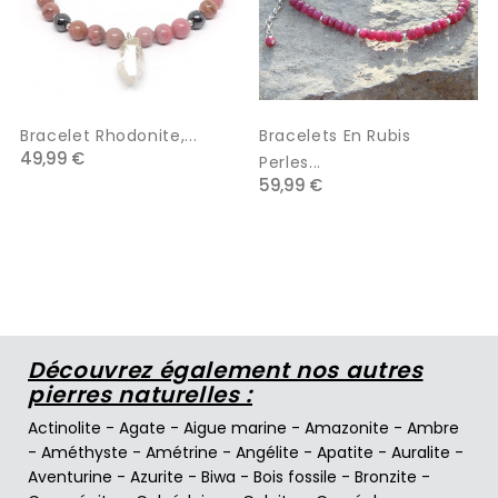
Bracelet Rhodonite,...
Bracelets En Rubis
49,99 €
Perles...
59,99 €
Découvrez également nos autres
pierres naturelles :
Actinolite
-
Agate
-
Aigue marine
-
Amazonite
-
Ambre
-
Améthyste
-
Amétrine
-
Angélite
-
Apatite
-
Auralite
-
Aventurine
-
Azurite
-
Biwa
-
Bois fossile
-
Bronzite
-