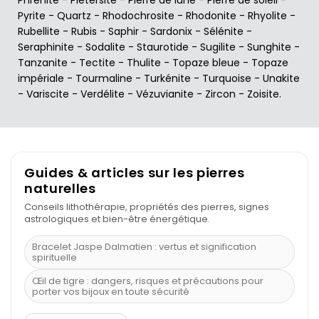
Pyrite
-
Quartz
-
Rhodochrosite
-
Rhodonite
-
Rhyolite
-
Rubellite
-
Rubis
-
Saphir
-
Sardonix
-
Sélénite
-
Seraphinite
-
Sodalite
-
Staurotide
-
Sugilite
-
Sunghite
-
Tanzanite
-
Tectite
-
Thulite
-
Topaze bleue
-
Topaze
impériale
-
Tourmaline
-
Turkénite
-
Turquoise
-
Unakite
-
Variscite
-
Verdélite
-
Vézuvianite
-
Zircon
-
Zoisite
.
Guides & articles sur les pierres
naturelles
Conseils lithothérapie, propriétés des pierres, signes
astrologiques et bien-être énergétique.
Bracelet Jaspe Dalmatien : vertus et signification
spirituelle
Œil de tigre : dangers, risques et précautions pour
porter vos bijoux en toute sécurité
À quel poignet porter un bracelet de pierre