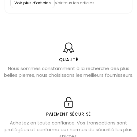
Voir plus d’articles
Voir tous les articles
Découvrez le scorpion et ses pierres
Pierre du Sagittaire : pierre porte-bonheur
Balance : traits de caractère et pierres
Pierres naturelles de la communication
Bienfaits de la sélénite – pierre des anges
L’améthyste est-elle faite pour moi ?
QUALITÉ
Nous sommes constamment à la recherche des plus
Chrysocolle : pierre apaisante
belles pierres, nous choisissons les meilleurs fournisseurs.
Obsidienne dorée : vertus et signification
11 pierres semi-précieuses bleues
Véritable citrine naturelle non chauffée
Où placer la citrine dans la maison
PAIEMENT SÉCURISÉ
Pierre de lave : propriétés et bienfaits
Achetez en toute confiance. Vos transactions sont
protégées et conforme aux normes de sécurité les plus
Cornaline : propriétés magiques
strictes.