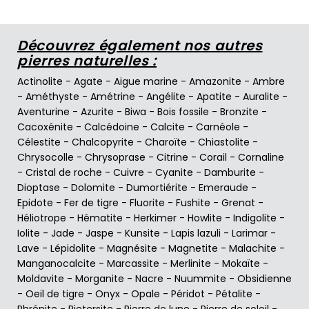
Découvrez également nos autres
pierres naturelles :
Actinolite
-
Agate
-
Aigue marine
-
Amazonite
-
Ambre
-
Améthyste
-
Amétrine
-
Angélite
-
Apatite
-
Auralite
-
Aventurine
-
Azurite
-
Biwa
-
Bois fossile
-
Bronzite
-
Cacoxénite
-
Calcédoine
-
Calcite
-
Carnéole
-
Célestite
-
Chalcopyrite
-
Charoïte
-
Chiastolite
-
Chrysocolle
-
Chrysoprase
-
Citrine
-
Corail
-
Cornaline
-
Cristal de roche
-
Cuivre
-
Cyanite
-
Damburite
-
Dioptase
-
Dolomite
-
Dumortiérite
-
Emeraude
-
Epidote
-
Fer de tigre
-
Fluorite
-
Fushite
-
Grenat
-
Héliotrope
-
Hématite
-
Herkimer
-
Howlite
-
Indigolite
-
Iolite
-
Jade
-
Jaspe
-
Kunsite
-
Lapis lazuli
-
Larimar
-
Lave
-
Lépidolite
-
Magnésite
-
Magnetite
-
Malachite
-
Manganocalcite
-
Marcassite
-
Merlinite
-
Mokaïte
-
Moldavite
-
Morganite
-
Nacre
-
Nuummite
-
Obsidienne
-
Oeil de tigre
-
Onyx
-
Opale
-
Péridot
-
Pétalite
-
Phrénite
-
Pietersite
-
Pierre de lune
-
Pierre de soleil
-