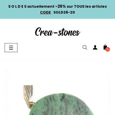
-25%
S O L D E S actuellement
sur TOUS les articles
CODE
:
SOLD26-20
Basculer
☰
0
la
navigation