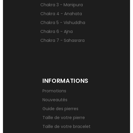
Chakra 3 - Manipura
Signification des pierres de naissance
Chakra 4 - Anahata
Chakra 5 - Vishuddha
Chakra 6 - Ajna
Chakra 7 - Sahasrara
INFORMATIONS
Promotions
Nouveautés
Guide des pierres
Taille de votre pierre
Taille de votre bracelet