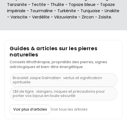
Tanzanite
-
Tectite
-
Thulite
-
Topaze bleue
-
Topaze
impériale
-
Tourmaline
-
Turkénite
-
Turquoise
-
Unakite
-
Variscite
-
Verdélite
-
Vézuvianite
-
Zircon
-
Zoisite
.
Guides & articles sur les pierres
naturelles
Conseils lithothérapie, propriétés des pierres, signes
astrologiques et bien-être énergétique.
Bracelet Jaspe Dalmatien : vertus et signification
spirituelle
Œil de tigre : dangers, risques et précautions pour
porter vos bijoux en toute sécurité
À quel poignet porter un bracelet de pierre
Voir plus d’articles
Voir tous les articles
Découvrez le scorpion et ses pierres
Pierre du Sagittaire : pierre porte-bonheur