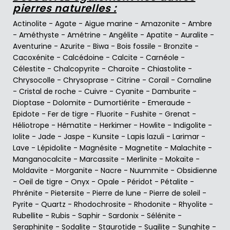
pierres naturelles :
Actinolite
-
Agate
-
Aigue marine
-
Amazonite
-
Ambre
-
Améthyste
-
Amétrine
-
Angélite
-
Apatite
-
Auralite
-
Aventurine
-
Azurite
-
Biwa
-
Bois fossile
-
Bronzite
-
Cacoxénite
-
Calcédoine
-
Calcite
-
Carnéole
-
Célestite
-
Chalcopyrite
-
Charoïte
-
Chiastolite
-
Chrysocolle
-
Chrysoprase
-
Citrine
-
Corail
-
Cornaline
-
Cristal de roche
-
Cuivre
-
Cyanite
-
Damburite
-
Dioptase
-
Dolomite
-
Dumortiérite
-
Emeraude
-
Epidote
-
Fer de tigre
-
Fluorite
-
Fushite
-
Grenat
-
Héliotrope
-
Hématite
-
Herkimer
-
Howlite
-
Indigolite
-
Iolite
-
Jade
-
Jaspe
-
Kunsite
-
Lapis lazuli
-
Larimar
-
Lave
-
Lépidolite
-
Magnésite
-
Magnetite
-
Malachite
-
Manganocalcite
-
Marcassite
-
Merlinite
-
Mokaïte
-
Moldavite
-
Morganite
-
Nacre
-
Nuummite
-
Obsidienne
-
Oeil de tigre
-
Onyx
-
Opale
-
Péridot
-
Pétalite
-
Phrénite
-
Pietersite
-
Pierre de lune
-
Pierre de soleil
-
Pyrite
-
Quartz
-
Rhodochrosite
-
Rhodonite
-
Rhyolite
-
Rubellite
-
Rubis
-
Saphir
-
Sardonix
-
Sélénite
-
Seraphinite
-
Sodalite
-
Staurotide
-
Sugilite
-
Sunghite
-