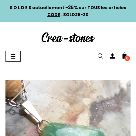
-25%
S O L D E S actuellement
sur TOUS les articles
CODE
:
SOLD26-20
Basculer
☰
0
la
navigation