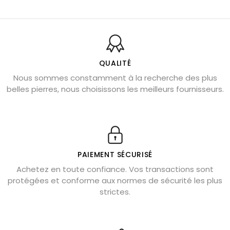
Balance : traits de caractère et pierres
Pierres naturelles de la communication
Bienfaits de la sélénite – pierre des anges
L’améthyste est-elle faite pour moi ?
QUALITÉ
Nous sommes constamment à la recherche des plus
Chrysocolle : pierre apaisante
belles pierres, nous choisissons les meilleurs fournisseurs.
Obsidienne dorée : vertus et signification
11 pierres semi-précieuses bleues
Véritable citrine naturelle non chauffée
Où placer la citrine dans la maison
PAIEMENT SÉCURISÉ
Pierre de lave : propriétés et bienfaits
Achetez en toute confiance. Vos transactions sont
protégées et conforme aux normes de sécurité les plus
Cornaline : propriétés magiques
strictes.
Capricorne : quelles pierres choisir
Quartz rose : douceur et apaisement