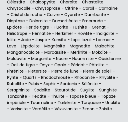
Célestite
-
Chalcopyrite
-
Charoïte
-
Chiastolite
-
Chrysocolle
-
Chrysoprase
-
Citrine
-
Corail
-
Cornaline
-
Cristal de roche
-
Cuivre
-
Cyanite
-
Damburite
-
Dioptase
-
Dolomite
-
Dumortiérite
-
Emeraude
-
Epidote
-
Fer de tigre
-
Fluorite
-
Fushite
-
Grenat
-
Héliotrope
-
Hématite
-
Herkimer
-
Howlite
-
Indigolite
-
Iolite
-
Jade
-
Jaspe
-
Kunsite
-
Lapis lazuli
-
Larimar
-
Lave
-
Lépidolite
-
Magnésite
-
Magnetite
-
Malachite
-
Manganocalcite
-
Marcassite
-
Merlinite
-
Mokaïte
-
Moldavite
-
Morganite
-
Nacre
-
Nuummite
-
Obsidienne
-
Oeil de tigre
-
Onyx
-
Opale
-
Péridot
-
Pétalite
-
Phrénite
-
Pietersite
-
Pierre de lune
-
Pierre de soleil
-
Pyrite
-
Quartz
-
Rhodochrosite
-
Rhodonite
-
Rhyolite
-
Rubellite
-
Rubis
-
Saphir
-
Sardonix
-
Sélénite
-
Seraphinite
-
Sodalite
-
Staurotide
-
Sugilite
-
Sunghite
-
Tanzanite
-
Tectite
-
Thulite
-
Topaze bleue
-
Topaze
impériale
-
Tourmaline
-
Turkénite
-
Turquoise
-
Unakite
-
Variscite
-
Verdélite
-
Vézuvianite
-
Zircon
-
Zoisite
.