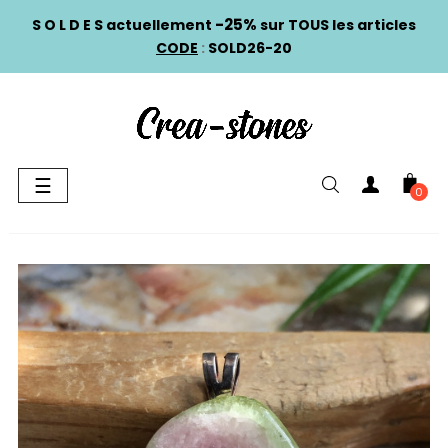
-25%
S O L D E S actuellement
sur TOUS les articles
CODE
:
SOLD26-20
Basculer
☰
0
la
navigation