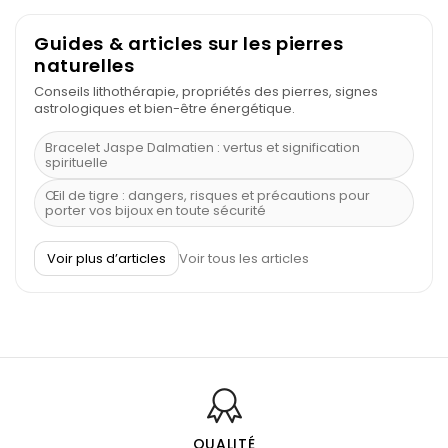
Guides & articles sur les pierres
naturelles
Conseils lithothérapie, propriétés des pierres, signes
astrologiques et bien-être énergétique.
Bracelet Jaspe Dalmatien : vertus et signification
spirituelle
Œil de tigre : dangers, risques et précautions pour
porter vos bijoux en toute sécurité
À quel poignet porter un bracelet de pierre
Voir plus d’articles
Voir tous les articles
Découvrez le scorpion et ses pierres
Pierre du Sagittaire : pierre porte-bonheur
Balance : traits de caractère et pierres
Pierres naturelles de la communication
Bienfaits de la sélénite – pierre des anges
L’améthyste est-elle faite pour moi ?
QUALITÉ