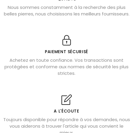
Nous sommes constamment à la recherche des plus
Chrysocolle : pierre apaisante
belles pierres, nous choisissons les meilleurs fournisseurs.
Obsidienne dorée : vertus et signification
11 pierres semi-précieuses bleues
Véritable citrine naturelle non chauffée
Où placer la citrine dans la maison
PAIEMENT SÉCURISÉ
Pierre de lave : propriétés et bienfaits
Achetez en toute confiance. Vos transactions sont
protégées et conforme aux normes de sécurité les plus
Cornaline : propriétés magiques
strictes.
Capricorne : quelles pierres choisir
Quartz rose : douceur et apaisement
Shungite : purification et protection
Bagues en labradorite argent 925
A L'ÉCOUTE
Tourmaline noire : danger et vertus
Toujours disponible pour répondre à vos demandes, nous
Lapis lazuli : propriétés et précautions
vous aiderons à trouver l'article qui vous convient le
mieux.