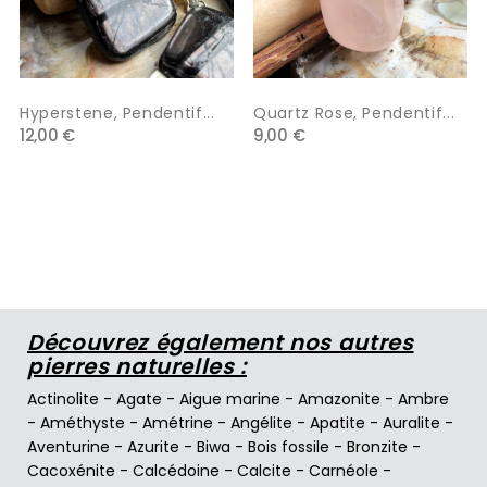
Hyperstene, Pendentif...
Quartz Rose, Pendentif...
12,00 €
9,00 €
Découvrez également nos autres
pierres naturelles :
Actinolite
-
Agate
-
Aigue marine
-
Amazonite
-
Ambre
-
Améthyste
-
Amétrine
-
Angélite
-
Apatite
-
Auralite
-
Aventurine
-
Azurite
-
Biwa
-
Bois fossile
-
Bronzite
-
Cacoxénite
-
Calcédoine
-
Calcite
-
Carnéole
-