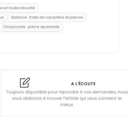
ux en toute sécurité
eur
Balance : traits de caractère et pierres
Chrysocolle : pierre apaisante
 placer la citrine dans la maison
e : douceur et apaisement
: propriétés et précautions
Citrine : propriétés magiques
l’amour
Dormir avec l’œil de tigre ?
Dormir avec des pierres
res
Fluorite : pierre la plus colorée
A L'ÉCOUTE
Toujours disponible pour répondre à vos demandes, nous
tion
Bracelets de perles pour homme
vous aiderons à trouver l'article qui vous convient le
u’une gemme ?
Signification des pierres de naissance
mieux.