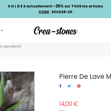
-25%
S O L D E S actuellement
sur TOUS les articles
CODE
:
SOLD26-20
en pendentif
Pierre De Lave 
14,00 €