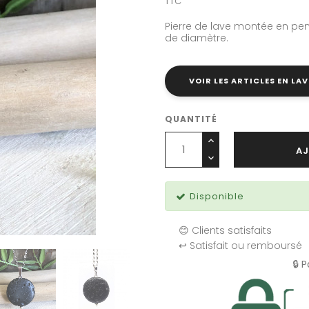
TTC
Pierre de lave montée en pen
de diamètre.
VOIR LES ARTICLES EN LAV
QUANTITÉ
AJ
Disponible
😊 Clients satisfaits
↩️ Satisfait ou remboursé
🔒 