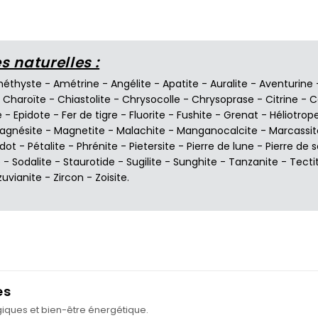
 naturelles :
éthyste
-
Amétrine
-
Angélite
-
Apatite
-
Auralite
-
Aventurine
-
Charoïte
-
Chiastolite
-
Chrysocolle
-
Chrysoprase
-
Citrine
-
C
e
-
Epidote
-
Fer de tigre
-
Fluorite
-
Fushite
-
Grenat
-
Héliotrop
agnésite
-
Magnetite
-
Malachite
-
Manganocalcite
-
Marcassit
idot
-
Pétalite
-
Phrénite
-
Pietersite
-
Pierre de lune
-
Pierre de s
e
-
Sodalite
-
Staurotide
-
Sugilite
-
Sunghite
-
Tanzanite
-
Tecti
zuvianite
-
Zircon
-
Zoisite
.
es
ogiques et bien-être énergétique.