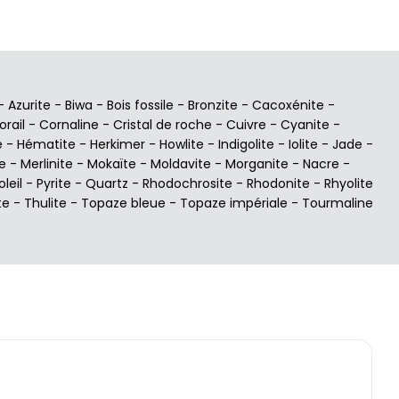
-
Azurite
-
Biwa
-
Bois fossile
-
Bronzite
-
Cacoxénite
-
orail
-
Cornaline
-
Cristal de roche
-
Cuivre
-
Cyanite
-
e
-
Hématite
-
Herkimer
-
Howlite
-
Indigolite
-
Iolite
-
Jade
-
e
-
Merlinite
-
Mokaïte
-
Moldavite
-
Morganite
-
Nacre
-
oleil
-
Pyrite
-
Quartz
-
Rhodochrosite
-
Rhodonite
-
Rhyolite
te
-
Thulite
-
Topaze bleue
-
Topaze impériale
-
Tourmaline