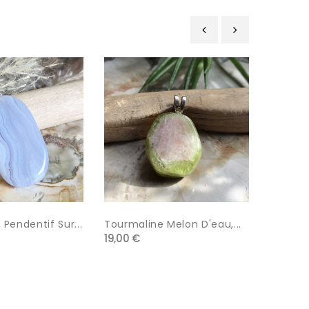
‹
›
 Pendentif Sur...
Tourmaline Melon D'eau,...
Pendent
19,00 €
14,99 €