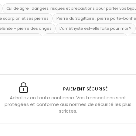
Œil de tigre : dangers, risques et précautions pour porter vos bijo
e scorpion et ses pierres
Pierre du Sagittaire : pierre porte-bonh
sélénite – pierre des anges
L’améthyste est-elle faite pour moi ?
mi-précieuses bleues
Véritable citrine naturelle non chauffée
Où
riétés magiques
Capricorne : quelles pierres choisir
Quartz ros
te argent 925
Tourmaline noire : danger et vertus
Lapis lazuli 
et anxiété
Pierres pour la confiance en soi
Pierres pour attirer 
Labradorite : pouvoirs et effets
Pierres de naissance par mois
ction
Associer l’œil de tigre
Porter plusieurs bracelets de pier
PAIEMENT SÉCURISÉ
Achetez en toute confiance. Vos transactions sont
x gérer ses émotions
Pierres pour l’automne
Bijoux de médita
protégées et conforme aux normes de sécurité les plus
hyste géante
Pierres naturelles contre le stress
Qu’est-ce q
strictes.