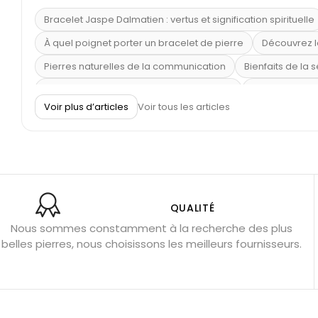
Bracelet Jaspe Dalmatien : vertus et signification spirituelle
À quel poignet porter un bracelet de pierre
Découvrez l
Pierres naturelles de la communication
Bienfaits de la 
Obsidienne dorée : vertus et signification
11 pierres se
Voir plus d’articles
Voir tous les articles
Pierre de lave : propriétés et bienfaits
Cornaline : prop
Shungite : purification et protection
Bagues en labradori
Aigue-marine : propriétés et couleurs
Pierres de souci 
Bracelets anti-stress en pierre
Pierre de lune : bienfaits
Obsidienne noire : danger ?
Guide des pierres de prote
QUALITÉ
Nous sommes constamment à la recherche des plus
Pierres pour les examens
Pierres anti-déprime
Mieu
belles pierres, nous choisissons les meilleurs fournisseurs.
Porter l’œil de tigre
Ouvrir les chakras
Géode d’amét