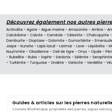
Découvrez également nos autres pierres
Actinolite
-
Agate
-
Aigue marine
-
Amazonite
-
Ambre
-
Am
Calcédoine
-
Calcite
-
Carnéole
-
Célestite
-
Chalcopyrite
Damburite
-
Dioptase
-
Dolomite
-
Dumortiérite
-
Emeraud
Jaspe
-
Kunsite
-
Lapis lazuli
-
Larimar
-
Lave
-
Lépidolite
-
M
Nuummite
-
Obsidienne
-
Oeil de tigre
-
Onyx
-
Opale
-
Pér
-
Rubellite
-
Rubis
-
Saphir
-
Sardonix
-
Sélénite
-
Seraphinit
-
Turkénite
-
Turquoise
-
Unakite
-
Variscite
-
Verdélite
-
Vé
Guides & articles sur les pierres naturell
Conseils lithothérapie, propriétés des pierres, signes astrol