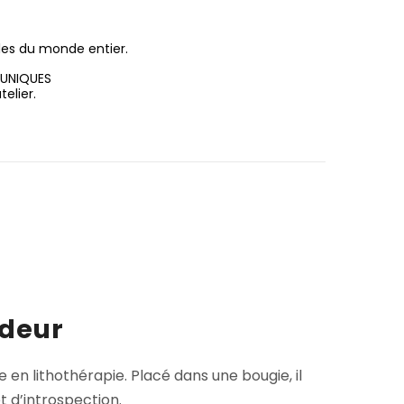
les du monde entier.
 UNIQUES
elier.
ndeur
 en lithothérapie. Placé dans une bougie, il
 d’introspection.