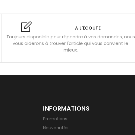
l’amour
Dormir avec l’œil de tigre ?
Dormir avec des pierres
res
Fluorite : pierre la plus colorée
A L'ÉCOUTE
Toujours disponible pour répondre à vos demandes, nous
tion
Bracelets de perles pour homme
vous aiderons à trouver l'article qui vous convient le
u’une gemme ?
Signification des pierres de naissance
mieux.
INFORMATIONS
Promotions
Nouveautés