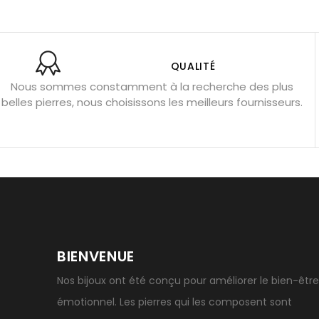
Aigue-marine : propriétés et couleurs
Pierres de souci 
Bracelets anti-stress en pierre
Pierre de lune : bienfaits
Obsidienne noire : danger ?
Guide des pierres de prote
QUALITÉ
Nous sommes constamment à la recherche des plus
Pierres pour les examens
Pierres anti-déprime
Mieu
belles pierres, nous choisissons les meilleurs fournisseurs.
Porter l’œil de tigre
Ouvrir les chakras
Géode d’amét
BIENVENUE
Nos bijoux ont été conçu pour améliorer le bien-être
émotionnel. Les pierres qui les composent sont