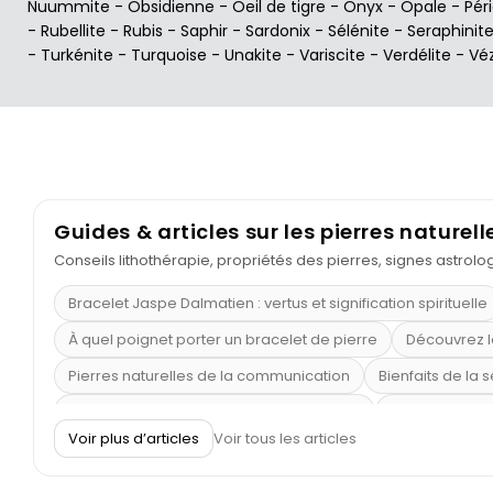
Nuummite
-
Obsidienne
-
Oeil de tigre
-
Onyx
-
Opale
-
Pér
-
Rubellite
-
Rubis
-
Saphir
-
Sardonix
-
Sélénite
-
Seraphinit
-
Turkénite
-
Turquoise
-
Unakite
-
Variscite
-
Verdélite
-
Vé
Guides & articles sur les pierres naturell
Conseils lithothérapie, propriétés des pierres, signes astrol
Bracelet Jaspe Dalmatien : vertus et signification spirituelle
À quel poignet porter un bracelet de pierre
Découvrez l
Pierres naturelles de la communication
Bienfaits de la 
Obsidienne dorée : vertus et signification
11 pierres se
Voir plus d’articles
Voir tous les articles
Pierre de lave : propriétés et bienfaits
Cornaline : prop
Shungite : purification et protection
Bagues en labradori