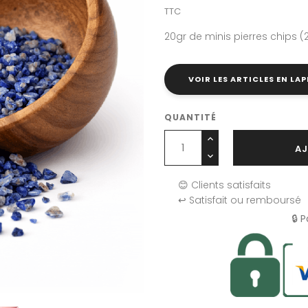
TTC
20gr de minis pierres chips
VOIR LES ARTICLES EN LAP
QUANTITÉ
AJ
😊 Clients satisfaits
↩️ Satisfait ou remboursé
🔒 