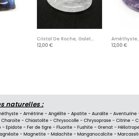
Cristal De Roche, Galet...
Améthyste, 
12,00 €
12,00 €
 naturelles :
éthyste
-
Amétrine
-
Angélite
-
Apatite
-
Auralite
-
Aventurine
-
Charoïte
-
Chiastolite
-
Chrysocolle
-
Chrysoprase
-
Citrine
-
C
e
-
Epidote
-
Fer de tigre
-
Fluorite
-
Fushite
-
Grenat
-
Héliotrop
agnésite
-
Magnetite
-
Malachite
-
Manganocalcite
-
Marcassit