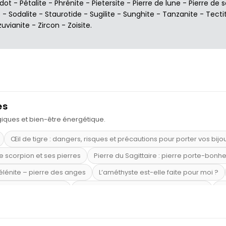
idot
-
Pétalite
-
Phrénite
-
Pietersite
-
Pierre de lune
-
Pierre de s
e
-
Sodalite
-
Staurotide
-
Sugilite
-
Sunghite
-
Tanzanite
-
Tecti
zuvianite
-
Zircon
-
Zoisite
.
es
ogiques et bien-être énergétique.
Œil de tigre : dangers, risques et précautions pour porter vos bijo
e scorpion et ses pierres
Pierre du Sagittaire : pierre porte-bonh
sélénite – pierre des anges
L’améthyste est-elle faite pour moi ?
mi-précieuses bleues
Véritable citrine naturelle non chauffée
Où
riétés magiques
Capricorne : quelles pierres choisir
Quartz ros
te argent 925
Tourmaline noire : danger et vertus
Lapis lazuli 