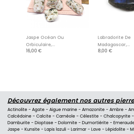
Jaspe Océan Ou
Labradorite De
Orbiculaire,...
Madagascar,...
16,00 €
8,00 €
Découvrez également nos autres pierres
Actinolite
-
Agate
-
Aigue marine
-
Amazonite
-
Ambre
-
Am
Calcédoine
-
Calcite
-
Carnéole
-
Célestite
-
Chalcopyrite
Damburite
-
Dioptase
-
Dolomite
-
Dumortiérite
-
Emeraud
Jaspe
-
Kunsite
-
Lapis lazuli
-
Larimar
-
Lave
-
Lépidolite
-
M