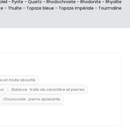
oleil
-
Pyrite
-
Quartz
-
Rhodochrosite
-
Rhodonite
-
Rhyolite
te
-
Thulite
-
Topaze bleue
-
Topaze impériale
-
Tourmaline
ux en toute sécurité
eur
Balance : traits de caractère et pierres
Chrysocolle : pierre apaisante
 placer la citrine dans la maison
e : douceur et apaisement
: propriétés et précautions
Citrine : propriétés magiques