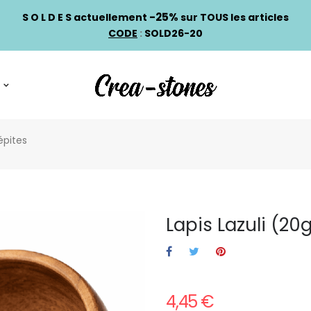
-25%
S O L D E S actuellement
sur TOUS les articles
CODE
:
SOLD26-20
pépites
Lapis Lazuli (20g
4,45 €