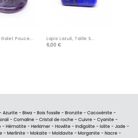
Galet Pouce...
Lapis Lazuli, Taille S...
Pierre D
6,00 €
4,45 €
-
Azurite
-
Biwa
-
Bois fossile
-
Bronzite
-
Cacoxénite
-
orail
-
Cornaline
-
Cristal de roche
-
Cuivre
-
Cyanite
-
e
-
Hématite
-
Herkimer
-
Howlite
-
Indigolite
-
Iolite
-
Jade
-
e
-
Merlinite
-
Mokaïte
-
Moldavite
-
Morganite
-
Nacre
-