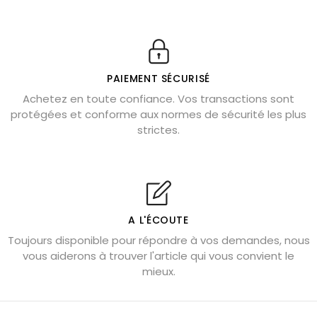
11 pierres semi-précieuses bleues
Véritable citrine naturelle non chauffée
Où placer la citrine dans la maison
PAIEMENT SÉCURISÉ
Pierre de lave : propriétés et bienfaits
Achetez en toute confiance. Vos transactions sont
protégées et conforme aux normes de sécurité les plus
Cornaline : propriétés magiques
strictes.
Capricorne : quelles pierres choisir
Quartz rose : douceur et apaisement
Shungite : purification et protection
Bagues en labradorite argent 925
A L'ÉCOUTE
Tourmaline noire : danger et vertus
Toujours disponible pour répondre à vos demandes, nous
Lapis lazuli : propriétés et précautions
vous aiderons à trouver l'article qui vous convient le
mieux.
Citrine : propriétés magiques
Aigue-marine : propriétés et couleurs