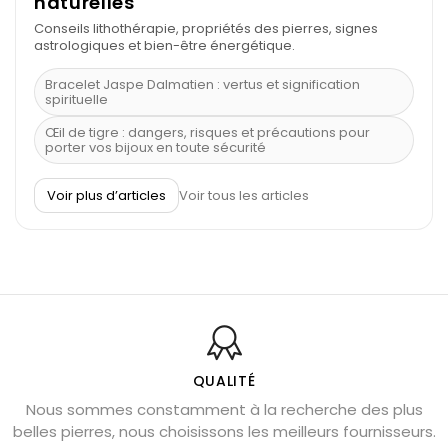
naturelles
Conseils lithothérapie, propriétés des pierres, signes
astrologiques et bien-être énergétique.
Bracelet Jaspe Dalmatien : vertus et signification
spirituelle
Œil de tigre : dangers, risques et précautions pour
porter vos bijoux en toute sécurité
À quel poignet porter un bracelet de pierre
Voir plus d’articles
Voir tous les articles
Découvrez le scorpion et ses pierres
Pierre du Sagittaire : pierre porte-bonheur
Balance : traits de caractère et pierres
Pierres naturelles de la communication
Bienfaits de la sélénite – pierre des anges
L’améthyste est-elle faite pour moi ?
QUALITÉ
Nous sommes constamment à la recherche des plus
Chrysocolle : pierre apaisante
belles pierres, nous choisissons les meilleurs fournisseurs.
Obsidienne dorée : vertus et signification