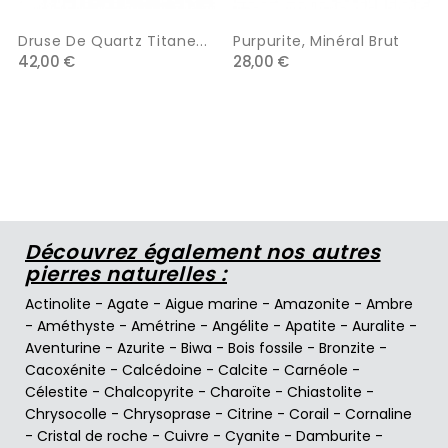
Druse De Quartz Titane...
Purpurite, Minéral Brut
42,00 €
28,00 €
Découvrez également nos autres
pierres naturelles :
Actinolite
-
Agate
-
Aigue marine
-
Amazonite
-
Ambre
-
Améthyste
-
Amétrine
-
Angélite
-
Apatite
-
Auralite
-
Aventurine
-
Azurite
-
Biwa
-
Bois fossile
-
Bronzite
-
Cacoxénite
-
Calcédoine
-
Calcite
-
Carnéole
-
Célestite
-
Chalcopyrite
-
Charoïte
-
Chiastolite
-
Chrysocolle
-
Chrysoprase
-
Citrine
-
Corail
-
Cornaline
-
Cristal de roche
-
Cuivre
-
Cyanite
-
Damburite
-