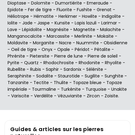
Dioptase
-
Dolomite
-
Dumortiérite
-
Emeraude
-
Epidote
-
Fer de tigre
-
Fluorite
-
Fushite
-
Grenat
-
Héliotrope
-
Hématite
-
Herkimer
-
Howlite
-
Indigolite
-
Iolite
-
Jade
-
Jaspe
-
Kunsite
-
Lapis lazuli
-
Larimar
-
Lave
-
Lépidolite
-
Magnésite
-
Magnetite
-
Malachite
-
Manganocalcite
-
Marcassite
-
Merlinite
-
Mokaïte
-
Moldavite
-
Morganite
-
Nacre
-
Nuummite
-
Obsidienne
-
Oeil de tigre
-
Onyx
-
Opale
-
Péridot
-
Pétalite
-
Phrénite
-
Pietersite
-
Pierre de lune
-
Pierre de soleil
-
Pyrite
-
Quartz
-
Rhodochrosite
-
Rhodonite
-
Rhyolite
-
Rubellite
-
Rubis
-
Saphir
-
Sardonix
-
Sélénite
-
Seraphinite
-
Sodalite
-
Staurotide
-
Sugilite
-
Sunghite
-
Tanzanite
-
Tectite
-
Thulite
-
Topaze bleue
-
Topaze
impériale
-
Tourmaline
-
Turkénite
-
Turquoise
-
Unakite
-
Variscite
-
Verdélite
-
Vézuvianite
-
Zircon
-
Zoisite
.
Guides & articles sur les pierres