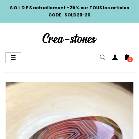
-25%
S O L D E S actuellement
sur TOUS les articles
CODE
:
SOLD26-20
Basculer
☰
0
la
navigation