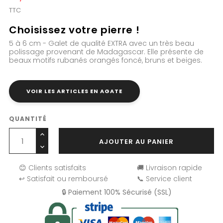
TTC
Choisissez votre pierre !
5 à 6 cm - Galet de qualité EXTRA avec un très beau
polissage provenant de Madagascar. Elle présente de
beaux motifs rubanés orangés foncé, bruns et beiges.
VOIR LES ARTICLES EN AGATE
QUANTITÉ
AJOUTER AU PANIER
😊 Clients satisfaits
🚚 Livraison rapide
↩️ Satisfait ou remboursé
📞 Service client
🔒 Paiement 100% Sécurisé (SSL)