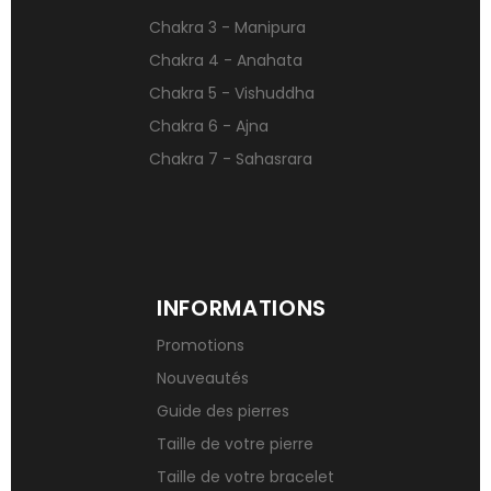
Qu’est-ce qu’une gemme ?
Chakra 3 - Manipura
Signification des pierres de naissance
Chakra 4 - Anahata
Chakra 5 - Vishuddha
Chakra 6 - Ajna
Chakra 7 - Sahasrara
INFORMATIONS
Promotions
Nouveautés
Guide des pierres
Taille de votre pierre
Taille de votre bracelet