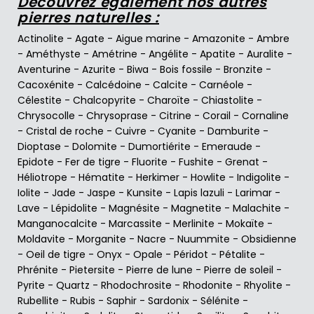
Découvrez également nos autres
pierres naturelles :
Actinolite
-
Agate
-
Aigue marine
-
Amazonite
-
Ambre
-
Améthyste
-
Amétrine
-
Angélite
-
Apatite
-
Auralite
-
Aventurine
-
Azurite
-
Biwa
-
Bois fossile
-
Bronzite
-
Cacoxénite
-
Calcédoine
-
Calcite
-
Carnéole
-
Célestite
-
Chalcopyrite
-
Charoïte
-
Chiastolite
-
Chrysocolle
-
Chrysoprase
-
Citrine
-
Corail
-
Cornaline
-
Cristal de roche
-
Cuivre
-
Cyanite
-
Damburite
-
Dioptase
-
Dolomite
-
Dumortiérite
-
Emeraude
-
Epidote
-
Fer de tigre
-
Fluorite
-
Fushite
-
Grenat
-
Héliotrope
-
Hématite
-
Herkimer
-
Howlite
-
Indigolite
-
Iolite
-
Jade
-
Jaspe
-
Kunsite
-
Lapis lazuli
-
Larimar
-
Lave
-
Lépidolite
-
Magnésite
-
Magnetite
-
Malachite
-
Manganocalcite
-
Marcassite
-
Merlinite
-
Mokaïte
-
Moldavite
-
Morganite
-
Nacre
-
Nuummite
-
Obsidienne
-
Oeil de tigre
-
Onyx
-
Opale
-
Péridot
-
Pétalite
-
Phrénite
-
Pietersite
-
Pierre de lune
-
Pierre de soleil
-
Pyrite
-
Quartz
-
Rhodochrosite
-
Rhodonite
-
Rhyolite
-
Rubellite
-
Rubis
-
Saphir
-
Sardonix
-
Sélénite
-