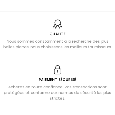
Balance : traits de caractère et pierres
Pierres naturelles de la communication
Bienfaits de la sélénite – pierre des anges
L’améthyste est-elle faite pour moi ?
QUALITÉ
Nous sommes constamment à la recherche des plus
Chrysocolle : pierre apaisante
belles pierres, nous choisissons les meilleurs fournisseurs.
Obsidienne dorée : vertus et signification
11 pierres semi-précieuses bleues
Véritable citrine naturelle non chauffée
Où placer la citrine dans la maison
PAIEMENT SÉCURISÉ
Pierre de lave : propriétés et bienfaits
Achetez en toute confiance. Vos transactions sont
protégées et conforme aux normes de sécurité les plus
Cornaline : propriétés magiques
strictes.
Capricorne : quelles pierres choisir
Quartz rose : douceur et apaisement