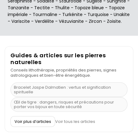
Seraphinite
-
Sodalite
-
Staurotide
-
Sugilite
-
Sunghite
-
Tanzanite
-
Tectite
-
Thulite
-
Topaze bleue
-
Topaze
impériale
-
Tourmaline
-
Turkénite
-
Turquoise
-
Unakite
-
Variscite
-
Verdélite
-
Vézuvianite
-
Zircon
-
Zoisite
.
Guides & articles sur les pierres
naturelles
Conseils lithothérapie, propriétés des pierres, signes
astrologiques et bien-être énergétique.
Bracelet Jaspe Dalmatien : vertus et signification
spirituelle
Œil de tigre : dangers, risques et précautions pour
porter vos bijoux en toute sécurité
À quel poignet porter un bracelet de pierre
Voir plus d’articles
Voir tous les articles
Découvrez le scorpion et ses pierres
Pierre du Sagittaire : pierre porte-bonheur