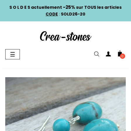
-25%
S O L D E S actuellement
sur TOUS les articles
CODE
:
SOLD26-20
Basculer
☰
0
la
navigation