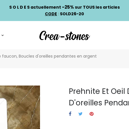
-25%
S O L D E S actuellement
sur TOUS les articles
CODE
:
SOLD26-20
de faucon, Boucles d'oreilles pendantes en argent
Prehnite Et Oeil
D'oreilles Pend