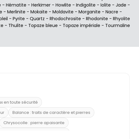
e
-
Hématite
-
Herkimer
-
Howlite
-
Indigolite
-
Iolite
-
Jade
-
e
-
Merlinite
-
Mokaïte
-
Moldavite
-
Morganite
-
Nacre
-
oleil
-
Pyrite
-
Quartz
-
Rhodochrosite
-
Rhodonite
-
Rhyolite
te
-
Thulite
-
Topaze bleue
-
Topaze impériale
-
Tourmaline
ux en toute sécurité
eur
Balance : traits de caractère et pierres
Chrysocolle : pierre apaisante
 placer la citrine dans la maison