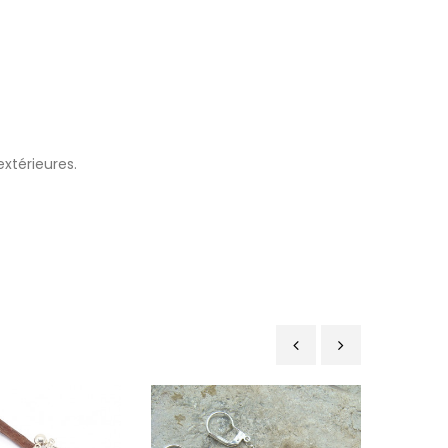
xtérieures.
‹
›