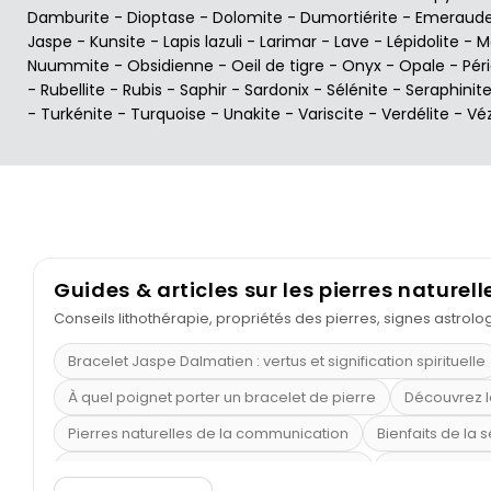
Damburite
-
Dioptase
-
Dolomite
-
Dumortiérite
-
Emeraud
Jaspe
-
Kunsite
-
Lapis lazuli
-
Larimar
-
Lave
-
Lépidolite
-
M
Nuummite
-
Obsidienne
-
Oeil de tigre
-
Onyx
-
Opale
-
Pér
-
Rubellite
-
Rubis
-
Saphir
-
Sardonix
-
Sélénite
-
Seraphinit
-
Turkénite
-
Turquoise
-
Unakite
-
Variscite
-
Verdélite
-
Vé
Guides & articles sur les pierres naturell
Conseils lithothérapie, propriétés des pierres, signes astrol
Bracelet Jaspe Dalmatien : vertus et signification spirituelle
À quel poignet porter un bracelet de pierre
Découvrez l
Pierres naturelles de la communication
Bienfaits de la 
Obsidienne dorée : vertus et signification
11 pierres se