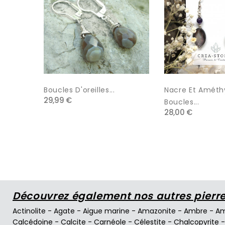
Boucles D'oreilles...
Nacre Et Améth
29,99 €
Boucles...
28,00 €
Découvrez également nos autres pierres
Actinolite
-
Agate
-
Aigue marine
-
Amazonite
-
Ambre
-
Am
Calcédoine
-
Calcite
-
Carnéole
-
Célestite
-
Chalcopyrite