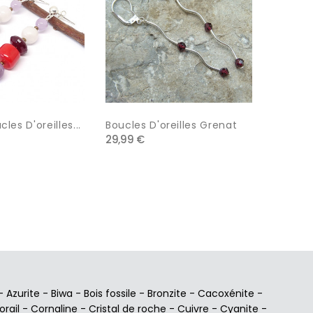
les D'oreilles...
Boucles D'oreilles Grenat
Onyx Fa
29,99 €
28,00 €
-
Azurite
-
Biwa
-
Bois fossile
-
Bronzite
-
Cacoxénite
-
orail
-
Cornaline
-
Cristal de roche
-
Cuivre
-
Cyanite
-