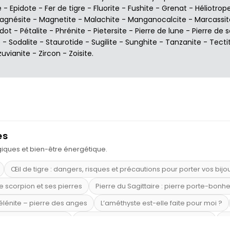
e
-
Epidote
-
Fer de tigre
-
Fluorite
-
Fushite
-
Grenat
-
Héliotrop
agnésite
-
Magnetite
-
Malachite
-
Manganocalcite
-
Marcassit
idot
-
Pétalite
-
Phrénite
-
Pietersite
-
Pierre de lune
-
Pierre de s
e
-
Sodalite
-
Staurotide
-
Sugilite
-
Sunghite
-
Tanzanite
-
Tecti
zuvianite
-
Zircon
-
Zoisite
.
es
ogiques et bien-être énergétique.
Œil de tigre : dangers, risques et précautions pour porter vos bijo
e scorpion et ses pierres
Pierre du Sagittaire : pierre porte-bonh
sélénite – pierre des anges
L’améthyste est-elle faite pour moi ?
mi-précieuses bleues
Véritable citrine naturelle non chauffée
Où