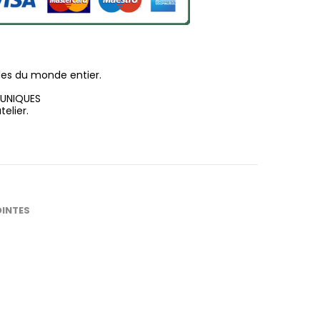
les du monde entier.
 UNIQUES
elier.
OINTES