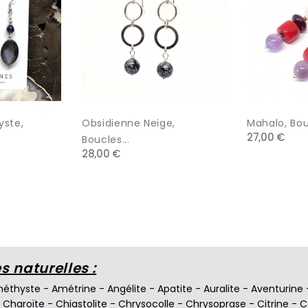
yste,
Obsidienne Neige,
Mahalo, Bouc
27,00 €
Boucles...
28,00 €
 naturelles :
éthyste
-
Amétrine
-
Angélite
-
Apatite
-
Auralite
-
Aventurine
-
Charoïte
-
Chiastolite
-
Chrysocolle
-
Chrysoprase
-
Citrine
-
C