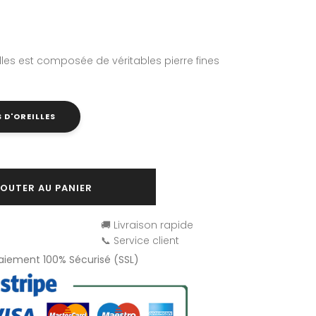
lles est composée de véritables pierre fines
 D'OREILLES
OUTER AU PANIER
🚚 Livraison rapide
📞 Service client
Paiement 100% Sécurisé (SSL)