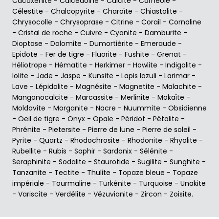
Cacoxénite
-
Calcédoine
-
Calcite
-
Carnéole
-
Célestite
-
Chalcopyrite
-
Charoïte
-
Chiastolite
-
Chrysocolle
-
Chrysoprase
-
Citrine
-
Corail
-
Cornaline
-
Cristal de roche
-
Cuivre
-
Cyanite
-
Damburite
-
Dioptase
-
Dolomite
-
Dumortiérite
-
Emeraude
-
Epidote
-
Fer de tigre
-
Fluorite
-
Fushite
-
Grenat
-
Héliotrope
-
Hématite
-
Herkimer
-
Howlite
-
Indigolite
-
Iolite
-
Jade
-
Jaspe
-
Kunsite
-
Lapis lazuli
-
Larimar
-
Lave
-
Lépidolite
-
Magnésite
-
Magnetite
-
Malachite
-
Manganocalcite
-
Marcassite
-
Merlinite
-
Mokaïte
-
Moldavite
-
Morganite
-
Nacre
-
Nuummite
-
Obsidienne
-
Oeil de tigre
-
Onyx
-
Opale
-
Péridot
-
Pétalite
-
Phrénite
-
Pietersite
-
Pierre de lune
-
Pierre de soleil
-
Pyrite
-
Quartz
-
Rhodochrosite
-
Rhodonite
-
Rhyolite
-
Rubellite
-
Rubis
-
Saphir
-
Sardonix
-
Sélénite
-
Seraphinite
-
Sodalite
-
Staurotide
-
Sugilite
-
Sunghite
-
Tanzanite
-
Tectite
-
Thulite
-
Topaze bleue
-
Topaze
impériale
-
Tourmaline
-
Turkénite
-
Turquoise
-
Unakite
-
Variscite
-
Verdélite
-
Vézuvianite
-
Zircon
-
Zoisite
.