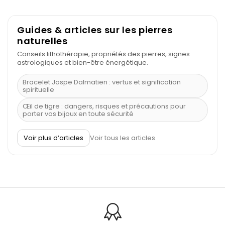
Guides & articles sur les pierres
naturelles
Conseils lithothérapie, propriétés des pierres, signes
astrologiques et bien-être énergétique.
Bracelet Jaspe Dalmatien : vertus et signification
spirituelle
Œil de tigre : dangers, risques et précautions pour
porter vos bijoux en toute sécurité
À quel poignet porter un bracelet de pierre
Voir plus d’articles
Voir tous les articles
Découvrez le scorpion et ses pierres
Pierre du Sagittaire : pierre porte-bonheur
Balance : traits de caractère et pierres
Pierres naturelles de la communication
Bienfaits de la sélénite – pierre des anges