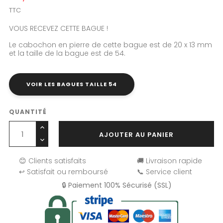
TTC
VOUS RECEVEZ CETTE BAGUE !
Le cabochon en pierre de cette bague est de 20 x 13 mm
et la taille de la bague est de 54.
VOIR LES BAGUES TAILLE 54
QUANTITÉ
AJOUTER AU PANIER
😊 Clients satisfaits
🚚 Livraison rapide
↩️ Satisfait ou remboursé
📞 Service client
🔒 Paiement 100% Sécurisé (SSL)