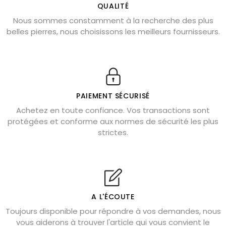
L’améthyste est-elle faite pour moi ?
QUALITÉ
Nous sommes constamment à la recherche des plus
Chrysocolle : pierre apaisante
belles pierres, nous choisissons les meilleurs fournisseurs.
Obsidienne dorée : vertus et signification
11 pierres semi-précieuses bleues
Véritable citrine naturelle non chauffée
Où placer la citrine dans la maison
PAIEMENT SÉCURISÉ
Pierre de lave : propriétés et bienfaits
Achetez en toute confiance. Vos transactions sont
protégées et conforme aux normes de sécurité les plus
Cornaline : propriétés magiques
strictes.
Capricorne : quelles pierres choisir
Quartz rose : douceur et apaisement
Shungite : purification et protection
Bagues en labradorite argent 925
A L'ÉCOUTE
Tourmaline noire : danger et vertus
Toujours disponible pour répondre à vos demandes, nous
Lapis lazuli : propriétés et précautions
vous aiderons à trouver l'article qui vous convient le