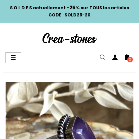
-25%
S O L D E S actuellement
sur TOUS les articles
CODE
:
SOLD26-20
Basculer
☰
0
la
navigation