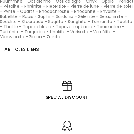
Nuummite
-
Obsidienne
-
Oeil de tigre
-
Onyx
-
Opale
-
Péridot
-
Pétalite
-
Phrénite
-
Pietersite
-
Pierre de lune
-
Pierre de soleil
-
Pyrite
-
Quartz
-
Rhodochrosite
-
Rhodonite
-
Rhyolite
-
Rubellite
-
Rubis
-
Saphir
-
Sardonix
-
Sélénite
-
Seraphinite
-
Sodalite
-
Staurotide
-
Sugilite
-
Sunghite
-
Tanzanite
-
Tectite
-
Thulite
-
Topaze bleue
-
Topaze impériale
-
Tourmaline
-
Turkénite
-
Turquoise
-
Unakite
-
Variscite
-
Verdélite
-
Vézuvianite
-
Zircon
-
Zoisite
.
ARTICLES LIENS
SPECIAL DISCOUNT