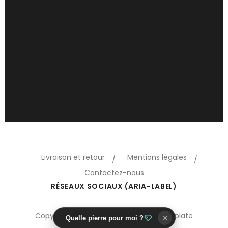
Livraison et retour
Mentions légales
Contactez-nous
RÉSEAUX SOCIAUX (ARIA-LABEL)
Copyright 2018 Oreo © Prestashop template
×
Quelle pierre pour moi ?