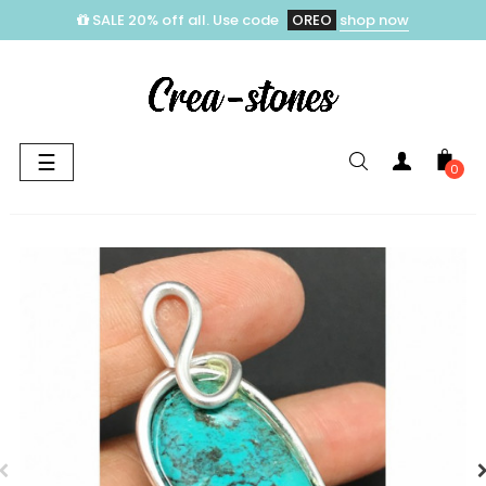
SALE 20% off all. Use code
OREO
shop now
Toggle
☰
0
navigation