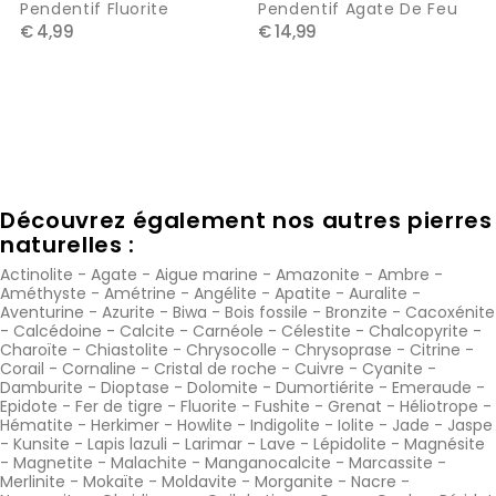
Pendentif Fluorite
Pendentif Agate De Feu
€ 4,99
€ 14,99
Découvrez également nos autres pierres
naturelles :
Actinolite
-
Agate
-
Aigue marine
-
Amazonite
-
Ambre
-
Améthyste
-
Amétrine
-
Angélite
-
Apatite
-
Auralite
-
Aventurine
-
Azurite
-
Biwa
-
Bois fossile
-
Bronzite
-
Cacoxénite
-
Calcédoine
-
Calcite
-
Carnéole
-
Célestite
-
Chalcopyrite
-
Charoïte
-
Chiastolite
-
Chrysocolle
-
Chrysoprase
-
Citrine
-
Corail
-
Cornaline
-
Cristal de roche
-
Cuivre
-
Cyanite
-
Damburite
-
Dioptase
-
Dolomite
-
Dumortiérite
-
Emeraude
-
Epidote
-
Fer de tigre
-
Fluorite
-
Fushite
-
Grenat
-
Héliotrope
-
Hématite
-
Herkimer
-
Howlite
-
Indigolite
-
Iolite
-
Jade
-
Jaspe
-
Kunsite
-
Lapis lazuli
-
Larimar
-
Lave
-
Lépidolite
-
Magnésite
-
Magnetite
-
Malachite
-
Manganocalcite
-
Marcassite
-
Merlinite
-
Mokaïte
-
Moldavite
-
Morganite
-
Nacre
-