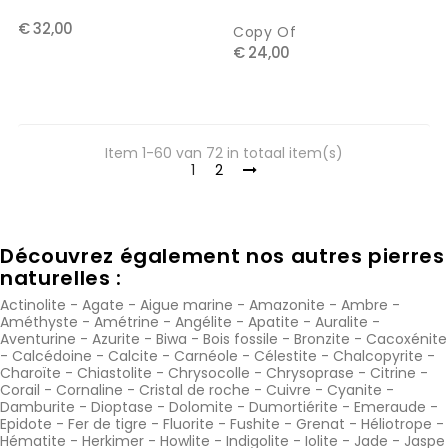
€ 32,00
Copy Of
€ 24,00
Item 1-60 van 72 in totaal item(s)
1
2
Découvrez également nos autres pierres
naturelles :
Actinolite
-
Agate
-
Aigue marine
-
Amazonite
-
Ambre
-
Améthyste
-
Amétrine
-
Angélite
-
Apatite
-
Auralite
-
Aventurine
-
Azurite
-
Biwa
-
Bois fossile
-
Bronzite
-
Cacoxénite
-
Calcédoine
-
Calcite
-
Carnéole
-
Célestite
-
Chalcopyrite
-
Charoïte
-
Chiastolite
-
Chrysocolle
-
Chrysoprase
-
Citrine
-
Corail
-
Cornaline
-
Cristal de roche
-
Cuivre
-
Cyanite
-
Damburite
-
Dioptase
-
Dolomite
-
Dumortiérite
-
Emeraude
-
Epidote
-
Fer de tigre
-
Fluorite
-
Fushite
-
Grenat
-
Héliotrope
-
Hématite
-
Herkimer
-
Howlite
-
Indigolite
-
Iolite
-
Jade
-
Jaspe