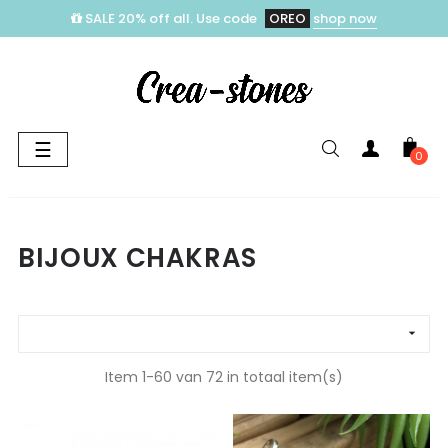
SALE 20% off all. Use code
OREO
shop now
Toggle
☰
0
navigation
BIJOUX CHAKRAS

Item 1-60 van 72 in totaal item(s)