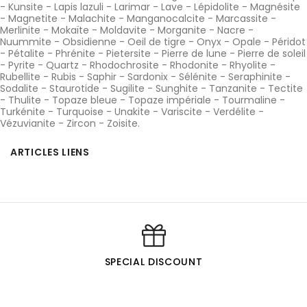
-
Kunsite
-
Lapis lazuli
-
Larimar
-
Lave
-
Lépidolite
-
Magnésite
-
Magnetite
-
Malachite
-
Manganocalcite
-
Marcassite
-
Merlinite
-
Mokaïte
-
Moldavite
-
Morganite
-
Nacre
-
Nuummite
-
Obsidienne
-
Oeil de tigre
-
Onyx
-
Opale
-
Péridot
-
Pétalite
-
Phrénite
-
Pietersite
-
Pierre de lune
-
Pierre de soleil
-
Pyrite
-
Quartz
-
Rhodochrosite
-
Rhodonite
-
Rhyolite
-
Rubellite
-
Rubis
-
Saphir
-
Sardonix
-
Sélénite
-
Seraphinite
-
Sodalite
-
Staurotide
-
Sugilite
-
Sunghite
-
Tanzanite
-
Tectite
-
Thulite
-
Topaze bleue
-
Topaze impériale
-
Tourmaline
-
Turkénite
-
Turquoise
-
Unakite
-
Variscite
-
Verdélite
-
Vézuvianite
-
Zircon
-
Zoisite
.
ARTICLES LIENS
SPECIAL DISCOUNT