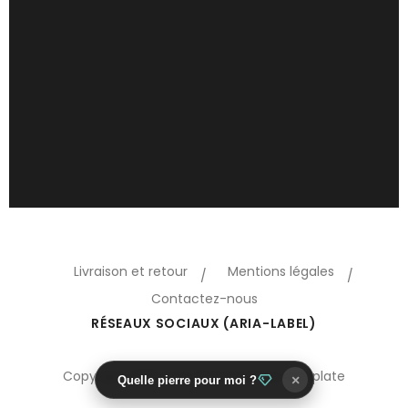
Livraison et retour
Mentions légales
Contactez-nous
RÉSEAUX SOCIAUX (ARIA-LABEL)
Copyright 2018 Oreo © Prestashop template
×
Quelle pierre pour moi ?