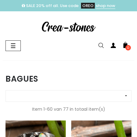
SALE 20% off all. Use code
OREO
shop now
Toggle
☰
0
navigation
BAGUES

Item 1-60 van 77 in totaal item(s)