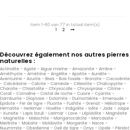
Item 1-60 van 77 in totaal item(s)
1
2
Découvrez également nos autres pierres
naturelles :
Actinolite
-
Agate
-
Aigue marine
-
Amazonite
-
Ambre
-
Améthyste
-
Amétrine
-
Angélite
-
Apatite
-
Auralite
-
Aventurine
-
Azurite
-
Biwa
-
Bois fossile
-
Bronzite
-
Cacoxénite
-
Calcédoine
-
Calcite
-
Carnéole
-
Célestite
-
Chalcopyrite
-
Charoïte
-
Chiastolite
-
Chrysocolle
-
Chrysoprase
-
Citrine
-
Corail
-
Cornaline
-
Cristal de roche
-
Cuivre
-
Cyanite
-
Damburite
-
Dioptase
-
Dolomite
-
Dumortiérite
-
Emeraude
-
Epidote
-
Fer de tigre
-
Fluorite
-
Fushite
-
Grenat
-
Héliotrope
-
Hématite
-
Herkimer
-
Howlite
-
Indigolite
-
Iolite
-
Jade
-
Jaspe
-
Kunsite
-
Lapis lazuli
-
Larimar
-
Lave
-
Lépidolite
-
Magnésite
-
Magnetite
-
Malachite
-
Manganocalcite
-
Marcassite
-
Merlinite
-
Mokaïte
-
Moldavite
-
Morganite
-
Nacre
-
Nuummite
-
Obsidienne
-
Oeil de tigre
-
Onyx
-
Opale
-
Péridot