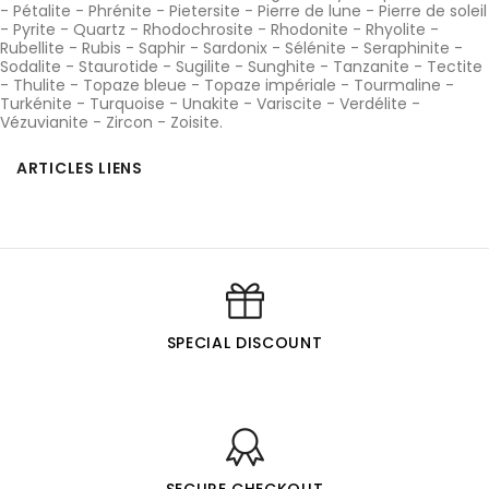
-
Pétalite
-
Phrénite
-
Pietersite
-
Pierre de lune
-
Pierre de soleil
-
Pyrite
-
Quartz
-
Rhodochrosite
-
Rhodonite
-
Rhyolite
-
Rubellite
-
Rubis
-
Saphir
-
Sardonix
-
Sélénite
-
Seraphinite
-
Sodalite
-
Staurotide
-
Sugilite
-
Sunghite
-
Tanzanite
-
Tectite
-
Thulite
-
Topaze bleue
-
Topaze impériale
-
Tourmaline
-
Turkénite
-
Turquoise
-
Unakite
-
Variscite
-
Verdélite
-
Vézuvianite
-
Zircon
-
Zoisite
.
ARTICLES LIENS
SPECIAL DISCOUNT