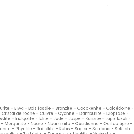
urite
-
Biwa
-
Bois fossile
-
Bronzite
-
Cacoxénite
-
Calcédoine
-
-
Cristal de roche
-
Cuivre
-
Cyanite
-
Damburite
-
Dioptase
-
wlite
-
Indigolite
-
Iolite
-
Jade
-
Jaspe
-
Kunsite
-
Lapis lazuli
-
-
Morganite
-
Nacre
-
Nuummite
-
Obsidienne
-
Oeil de tigre
-
onite
-
Rhyolite
-
Rubellite
-
Rubis
-
Saphir
-
Sardonix
-
Sélénite
urmaline
-
Turkénite
-
Turquoise
-
Unakite
-
Variscite
-