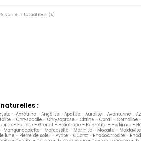
-9 van 9 in totaal item(s)
naturelles :
yste
-
Amétrine
-
Angélite
-
Apatite
-
Auralite
-
Aventurine
-
Az
tolite
-
Chrysocolle
-
Chrysoprase
-
Citrine
-
Corail
-
Cornaline
luorite
-
Fushite
-
Grenat
-
Héliotrope
-
Hématite
-
Herkimer
-
Ho
-
Manganocalcite
-
Marcassite
-
Merlinite
-
Mokaïte
-
Moldavite
de lune
-
Pierre de soleil
-
Pyrite
-
Quartz
-
Rhodochrosite
-
Rhod
anite
-
Tectite
-
Thulite
-
Topaze bleue
-
Topaze impériale
-
To