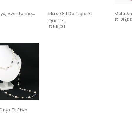
x, Aventurine...
Mala Œil De Tigre Et
Mala A
€ 125,0
Quartz...
€ 99,00
 Onyx Et Biwa