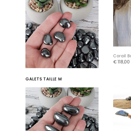
Corail B
€ 118,00
GALETS TAILLE M