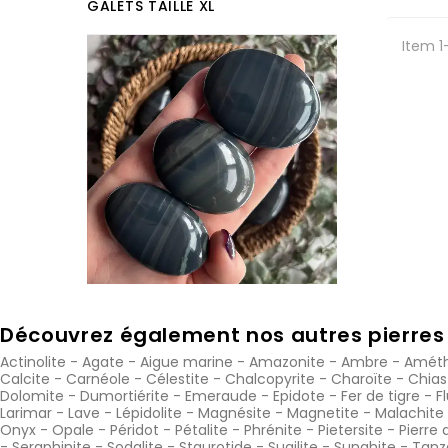
GALETS TAILLE XL
Item 1
Découvrez également nos autres pierres 
Actinolite
-
Agate
-
Aigue marine
-
Amazonite
-
Ambre
-
Améth
Calcite
-
Carnéole
-
Célestite
-
Chalcopyrite
-
Charoïte
-
Chias
Dolomite
-
Dumortiérite
-
Emeraude
-
Epidote
-
Fer de tigre
-
F
Larimar
-
Lave
-
Lépidolite
-
Magnésite
-
Magnetite
-
Malachite
Onyx
-
Opale
-
Péridot
-
Pétalite
-
Phrénite
-
Pietersite
-
Pierre 
-
Seraphinite
-
Sodalite
-
Staurotide
-
Sugilite
-
Sunghite
-
Tanz