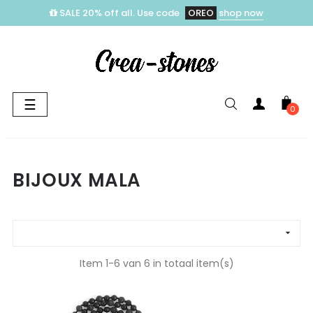
SALE 20% off all. Use code
OREO
shop now
Toggle
☰
0
navigation
BIJOUX MALA

Item 1-6 van 6 in totaal item(s)