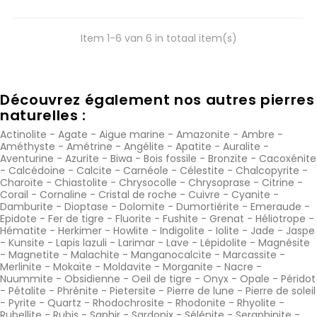
Item 1-6 van 6 in totaal item(s)
Découvrez également nos autres pierres
naturelles :
Actinolite
-
Agate
-
Aigue marine
-
Amazonite
-
Ambre
-
Améthyste
-
Amétrine
-
Angélite
-
Apatite
-
Auralite
-
Aventurine
-
Azurite
-
Biwa
-
Bois fossile
-
Bronzite
-
Cacoxénite
-
Calcédoine
-
Calcite
-
Carnéole
-
Célestite
-
Chalcopyrite
-
Charoïte
-
Chiastolite
-
Chrysocolle
-
Chrysoprase
-
Citrine
-
Corail
-
Cornaline
-
Cristal de roche
-
Cuivre
-
Cyanite
-
Damburite
-
Dioptase
-
Dolomite
-
Dumortiérite
-
Emeraude
-
Epidote
-
Fer de tigre
-
Fluorite
-
Fushite
-
Grenat
-
Héliotrope
-
Hématite
-
Herkimer
-
Howlite
-
Indigolite
-
Iolite
-
Jade
-
Jaspe
-
Kunsite
-
Lapis lazuli
-
Larimar
-
Lave
-
Lépidolite
-
Magnésite
-
Magnetite
-
Malachite
-
Manganocalcite
-
Marcassite
-
Merlinite
-
Mokaïte
-
Moldavite
-
Morganite
-
Nacre
-
Nuummite
-
Obsidienne
-
Oeil de tigre
-
Onyx
-
Opale
-
Péridot
-
Pétalite
-
Phrénite
-
Pietersite
-
Pierre de lune
-
Pierre de soleil
-
Pyrite
-
Quartz
-
Rhodochrosite
-
Rhodonite
-
Rhyolite
-
Rubellite
-
Rubis
-
Saphir
-
Sardonix
-
Sélénite
-
Seraphinite
-