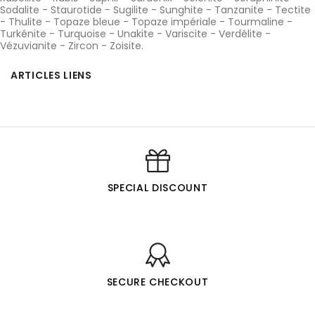
Sodalite
-
Staurotide
-
Sugilite
-
Sunghite
-
Tanzanite
-
Tectite
-
Thulite
-
Topaze bleue
-
Topaze impériale
-
Tourmaline
-
Turkénite
-
Turquoise
-
Unakite
-
Variscite
-
Verdélite
-
Vézuvianite
-
Zircon
-
Zoisite
.
ARTICLES LIENS
SPECIAL DISCOUNT
SECURE CHECKOUT