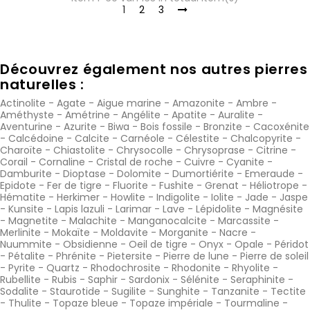
1
2
3
Découvrez également nos autres pierres
naturelles :
Actinolite
-
Agate
-
Aigue marine
-
Amazonite
-
Ambre
-
Améthyste
-
Amétrine
-
Angélite
-
Apatite
-
Auralite
-
Aventurine
-
Azurite
-
Biwa
-
Bois fossile
-
Bronzite
-
Cacoxénite
-
Calcédoine
-
Calcite
-
Carnéole
-
Célestite
-
Chalcopyrite
-
Charoïte
-
Chiastolite
-
Chrysocolle
-
Chrysoprase
-
Citrine
-
Corail
-
Cornaline
-
Cristal de roche
-
Cuivre
-
Cyanite
-
Damburite
-
Dioptase
-
Dolomite
-
Dumortiérite
-
Emeraude
-
Epidote
-
Fer de tigre
-
Fluorite
-
Fushite
-
Grenat
-
Héliotrope
-
Hématite
-
Herkimer
-
Howlite
-
Indigolite
-
Iolite
-
Jade
-
Jaspe
-
Kunsite
-
Lapis lazuli
-
Larimar
-
Lave
-
Lépidolite
-
Magnésite
-
Magnetite
-
Malachite
-
Manganocalcite
-
Marcassite
-
Merlinite
-
Mokaïte
-
Moldavite
-
Morganite
-
Nacre
-
Nuummite
-
Obsidienne
-
Oeil de tigre
-
Onyx
-
Opale
-
Péridot
-
Pétalite
-
Phrénite
-
Pietersite
-
Pierre de lune
-
Pierre de soleil
-
Pyrite
-
Quartz
-
Rhodochrosite
-
Rhodonite
-
Rhyolite
-
Rubellite
-
Rubis
-
Saphir
-
Sardonix
-
Sélénite
-
Seraphinite
-
Sodalite
-
Staurotide
-
Sugilite
-
Sunghite
-
Tanzanite
-
Tectite
-
Thulite
-
Topaze bleue
-
Topaze impériale
-
Tourmaline
-