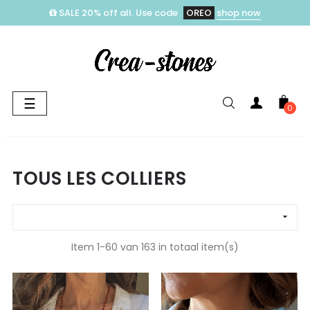
SALE 20% off all. Use code
OREO
shop now
Toggle
☰
0
navigation
TOUS LES COLLIERS

Item 1-60 van 163 in totaal item(s)