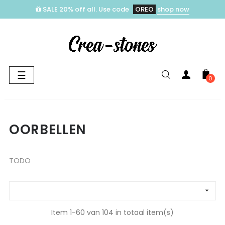
SALE 20% off all. Use code
OREO
shop now
Toggle
☰
0
navigation
OORBELLEN
TODO

Item 1-60 van 104 in totaal item(s)