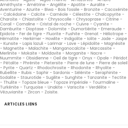
Améthyste
-
Amétrine
-
Angélite
-
Apatite
-
Auralite
-
Aventurine
-
Azurite
-
Biwa
-
Bois fossile
-
Bronzite
-
Cacoxénite
-
Calcédoine
-
Calcite
-
Carnéole
-
Célestite
-
Chalcopyrite
-
Charoïte
-
Chiastolite
-
Chrysocolle
-
Chrysoprase
-
Citrine
-
Corail
-
Cornaline
-
Cristal de roche
-
Cuivre
-
Cyanite
-
Damburite
-
Dioptase
-
Dolomite
-
Dumortiérite
-
Emeraude
-
Epidote
-
Fer de tigre
-
Fluorite
-
Fushite
-
Grenat
-
Héliotrope
-
Hématite
-
Herkimer
-
Howlite
-
Indigolite
-
Iolite
-
Jade
-
Jaspe
-
Kunsite
-
Lapis lazuli
-
Larimar
-
Lave
-
Lépidolite
-
Magnésite
-
Magnetite
-
Malachite
-
Manganocalcite
-
Marcassite
-
Merlinite
-
Mokaïte
-
Moldavite
-
Morganite
-
Nacre
-
Nuummite
-
Obsidienne
-
Oeil de tigre
-
Onyx
-
Opale
-
Péridot
-
Pétalite
-
Phrénite
-
Pietersite
-
Pierre de lune
-
Pierre de soleil
-
Pyrite
-
Quartz
-
Rhodochrosite
-
Rhodonite
-
Rhyolite
-
Rubellite
-
Rubis
-
Saphir
-
Sardonix
-
Sélénite
-
Seraphinite
-
Sodalite
-
Staurotide
-
Sugilite
-
Sunghite
-
Tanzanite
-
Tectite
-
Thulite
-
Topaze bleue
-
Topaze impériale
-
Tourmaline
-
Turkénite
-
Turquoise
-
Unakite
-
Variscite
-
Verdélite
-
Vézuvianite
-
Zircon
-
Zoisite
.
ARTICLES LIENS