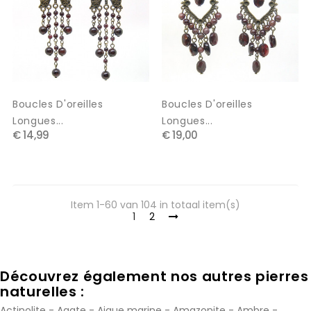
Boucles D'oreilles
Boucles D'oreilles
Longues...
Longues...
€ 14,99
€ 19,00
Item 1-60 van 104 in totaal item(s)
1
2
Découvrez également nos autres pierres
naturelles :
Actinolite
-
Agate
-
Aigue marine
-
Amazonite
-
Ambre
-