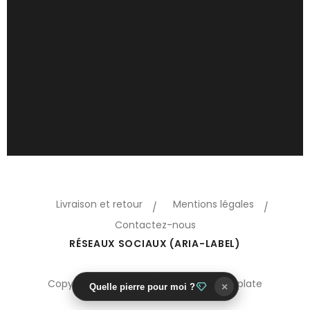
Livraison et retour
Mentions légales
Contactez-nous
RÉSEAUX SOCIAUX (ARIA-LABEL)
Copyright 2018 Oreo © Prestashop template
×
Quelle pierre pour moi ?