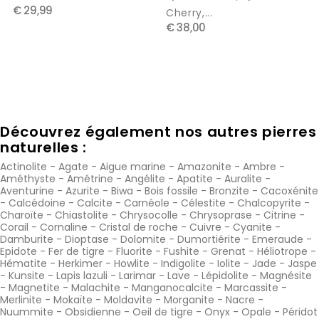
€ 29,99
Cherry,...
€ 38,00
Découvrez également nos autres pierres
naturelles :
Actinolite
-
Agate
-
Aigue marine
-
Amazonite
-
Ambre
-
Améthyste
-
Amétrine
-
Angélite
-
Apatite
-
Auralite
-
Aventurine
-
Azurite
-
Biwa
-
Bois fossile
-
Bronzite
-
Cacoxénite
-
Calcédoine
-
Calcite
-
Carnéole
-
Célestite
-
Chalcopyrite
-
Charoïte
-
Chiastolite
-
Chrysocolle
-
Chrysoprase
-
Citrine
-
Corail
-
Cornaline
-
Cristal de roche
-
Cuivre
-
Cyanite
-
Damburite
-
Dioptase
-
Dolomite
-
Dumortiérite
-
Emeraude
-
Epidote
-
Fer de tigre
-
Fluorite
-
Fushite
-
Grenat
-
Héliotrope
-
Hématite
-
Herkimer
-
Howlite
-
Indigolite
-
Iolite
-
Jade
-
Jaspe
-
Kunsite
-
Lapis lazuli
-
Larimar
-
Lave
-
Lépidolite
-
Magnésite
-
Magnetite
-
Malachite
-
Manganocalcite
-
Marcassite
-
Merlinite
-
Mokaïte
-
Moldavite
-
Morganite
-
Nacre
-
Nuummite
-
Obsidienne
-
Oeil de tigre
-
Onyx
-
Opale
-
Péridot