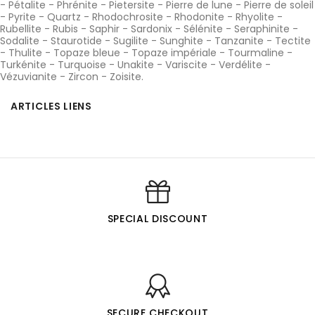
-
Pétalite
-
Phrénite
-
Pietersite
-
Pierre de lune
-
Pierre de soleil
-
Pyrite
-
Quartz
-
Rhodochrosite
-
Rhodonite
-
Rhyolite
-
Rubellite
-
Rubis
-
Saphir
-
Sardonix
-
Sélénite
-
Seraphinite
-
Sodalite
-
Staurotide
-
Sugilite
-
Sunghite
-
Tanzanite
-
Tectite
-
Thulite
-
Topaze bleue
-
Topaze impériale
-
Tourmaline
-
Turkénite
-
Turquoise
-
Unakite
-
Variscite
-
Verdélite
-
Vézuvianite
-
Zircon
-
Zoisite
.
ARTICLES LIENS
SPECIAL DISCOUNT
SECURE CHECKOUT