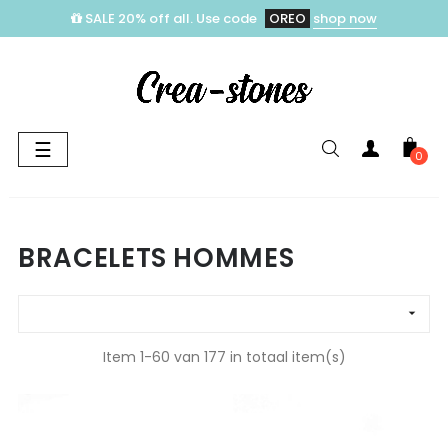
SALE 20% off all. Use code
OREO
shop now
Toggle
☰
0
navigation
BRACELETS HOMMES

Item 1-60 van 177 in totaal item(s)