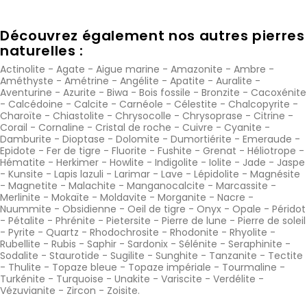
Découvrez également nos autres pierres
naturelles :
Actinolite
-
Agate
-
Aigue marine
-
Amazonite
-
Ambre
-
Améthyste
-
Amétrine
-
Angélite
-
Apatite
-
Auralite
-
Aventurine
-
Azurite
-
Biwa
-
Bois fossile
-
Bronzite
-
Cacoxénite
-
Calcédoine
-
Calcite
-
Carnéole
-
Célestite
-
Chalcopyrite
-
Charoïte
-
Chiastolite
-
Chrysocolle
-
Chrysoprase
-
Citrine
-
Corail
-
Cornaline
-
Cristal de roche
-
Cuivre
-
Cyanite
-
Damburite
-
Dioptase
-
Dolomite
-
Dumortiérite
-
Emeraude
-
Epidote
-
Fer de tigre
-
Fluorite
-
Fushite
-
Grenat
-
Héliotrope
-
Hématite
-
Herkimer
-
Howlite
-
Indigolite
-
Iolite
-
Jade
-
Jaspe
-
Kunsite
-
Lapis lazuli
-
Larimar
-
Lave
-
Lépidolite
-
Magnésite
-
Magnetite
-
Malachite
-
Manganocalcite
-
Marcassite
-
Merlinite
-
Mokaïte
-
Moldavite
-
Morganite
-
Nacre
-
Nuummite
-
Obsidienne
-
Oeil de tigre
-
Onyx
-
Opale
-
Péridot
-
Pétalite
-
Phrénite
-
Pietersite
-
Pierre de lune
-
Pierre de soleil
-
Pyrite
-
Quartz
-
Rhodochrosite
-
Rhodonite
-
Rhyolite
-
Rubellite
-
Rubis
-
Saphir
-
Sardonix
-
Sélénite
-
Seraphinite
-
Sodalite
-
Staurotide
-
Sugilite
-
Sunghite
-
Tanzanite
-
Tectite
-
Thulite
-
Topaze bleue
-
Topaze impériale
-
Tourmaline
-
Turkénite
-
Turquoise
-
Unakite
-
Variscite
-
Verdélite
-
Vézuvianite
-
Zircon
-
Zoisite
.