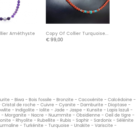
llier Améthyste
Copy Of Collier Turquoise...
Copy O
€ 99,00
€ 21,99
urite
-
Biwa
-
Bois fossile
-
Bronzite
-
Cacoxénite
-
Calcédoine
-
-
Cristal de roche
-
Cuivre
-
Cyanite
-
Damburite
-
Dioptase
-
wlite
-
Indigolite
-
Iolite
-
Jade
-
Jaspe
-
Kunsite
-
Lapis lazuli
-
-
Morganite
-
Nacre
-
Nuummite
-
Obsidienne
-
Oeil de tigre
-
onite
-
Rhyolite
-
Rubellite
-
Rubis
-
Saphir
-
Sardonix
-
Sélénite
urmaline
-
Turkénite
-
Turquoise
-
Unakite
-
Variscite
-