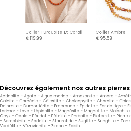
Collier Turquoise Et Corail
Collier Ambre
€ 119,99
€ 95,59
Découvrez également nos autres pierres 
Actinolite
-
Agate
-
Aigue marine
-
Amazonite
-
Ambre
-
Améth
Calcite
-
Carnéole
-
Célestite
-
Chalcopyrite
-
Charoïte
-
Chias
Dolomite
-
Dumortiérite
-
Emeraude
-
Epidote
-
Fer de tigre
-
F
Larimar
-
Lave
-
Lépidolite
-
Magnésite
-
Magnetite
-
Malachite
Onyx
-
Opale
-
Péridot
-
Pétalite
-
Phrénite
-
Pietersite
-
Pierre 
-
Seraphinite
-
Sodalite
-
Staurotide
-
Sugilite
-
Sunghite
-
Tanz
Verdélite
-
Vézuvianite
-
Zircon
-
Zoisite
.