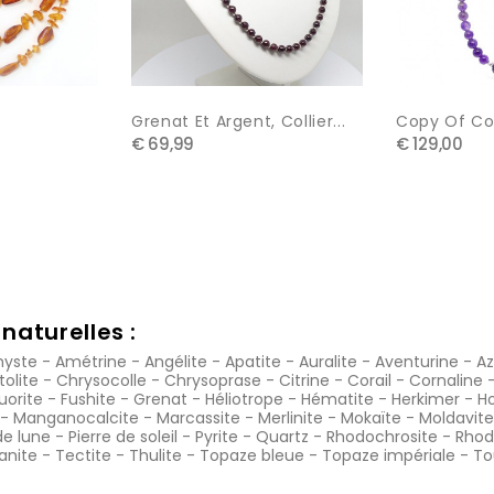
Grenat Et Argent, Collier...
Copy Of Co
€ 69,99
€ 129,00
naturelles :
yste
-
Amétrine
-
Angélite
-
Apatite
-
Auralite
-
Aventurine
-
Az
tolite
-
Chrysocolle
-
Chrysoprase
-
Citrine
-
Corail
-
Cornaline
luorite
-
Fushite
-
Grenat
-
Héliotrope
-
Hématite
-
Herkimer
-
Ho
-
Manganocalcite
-
Marcassite
-
Merlinite
-
Mokaïte
-
Moldavite
de lune
-
Pierre de soleil
-
Pyrite
-
Quartz
-
Rhodochrosite
-
Rhod
anite
-
Tectite
-
Thulite
-
Topaze bleue
-
Topaze impériale
-
To