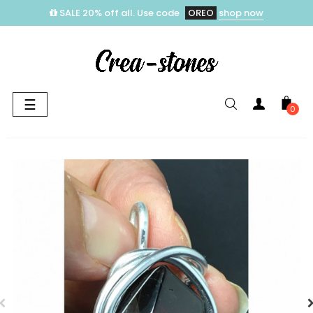
SALE 20% off all. Use code
OREO
shop now
Toggle
☰
0
navigation