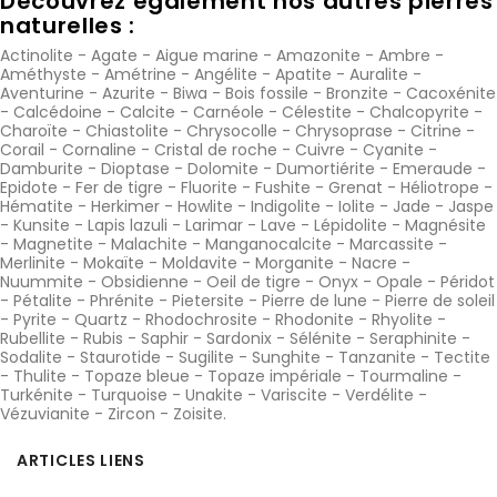
Découvrez également nos autres pierres
naturelles :
Actinolite
-
Agate
-
Aigue marine
-
Amazonite
-
Ambre
-
Améthyste
-
Amétrine
-
Angélite
-
Apatite
-
Auralite
-
Aventurine
-
Azurite
-
Biwa
-
Bois fossile
-
Bronzite
-
Cacoxénite
-
Calcédoine
-
Calcite
-
Carnéole
-
Célestite
-
Chalcopyrite
-
Charoïte
-
Chiastolite
-
Chrysocolle
-
Chrysoprase
-
Citrine
-
Corail
-
Cornaline
-
Cristal de roche
-
Cuivre
-
Cyanite
-
Damburite
-
Dioptase
-
Dolomite
-
Dumortiérite
-
Emeraude
-
Epidote
-
Fer de tigre
-
Fluorite
-
Fushite
-
Grenat
-
Héliotrope
-
Hématite
-
Herkimer
-
Howlite
-
Indigolite
-
Iolite
-
Jade
-
Jaspe
-
Kunsite
-
Lapis lazuli
-
Larimar
-
Lave
-
Lépidolite
-
Magnésite
-
Magnetite
-
Malachite
-
Manganocalcite
-
Marcassite
-
Merlinite
-
Mokaïte
-
Moldavite
-
Morganite
-
Nacre
-
Nuummite
-
Obsidienne
-
Oeil de tigre
-
Onyx
-
Opale
-
Péridot
-
Pétalite
-
Phrénite
-
Pietersite
-
Pierre de lune
-
Pierre de soleil
-
Pyrite
-
Quartz
-
Rhodochrosite
-
Rhodonite
-
Rhyolite
-
Rubellite
-
Rubis
-
Saphir
-
Sardonix
-
Sélénite
-
Seraphinite
-
Sodalite
-
Staurotide
-
Sugilite
-
Sunghite
-
Tanzanite
-
Tectite
-
Thulite
-
Topaze bleue
-
Topaze impériale
-
Tourmaline
-
Turkénite
-
Turquoise
-
Unakite
-
Variscite
-
Verdélite
-
Vézuvianite
-
Zircon
-
Zoisite
.
ARTICLES LIENS