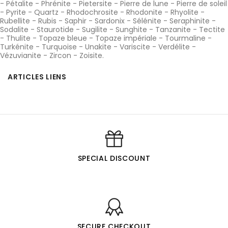
-
Pétalite
-
Phrénite
-
Pietersite
-
Pierre de lune
-
Pierre de soleil
-
Pyrite
-
Quartz
-
Rhodochrosite
-
Rhodonite
-
Rhyolite
-
Rubellite
-
Rubis
-
Saphir
-
Sardonix
-
Sélénite
-
Seraphinite
-
Sodalite
-
Staurotide
-
Sugilite
-
Sunghite
-
Tanzanite
-
Tectite
-
Thulite
-
Topaze bleue
-
Topaze impériale
-
Tourmaline
-
Turkénite
-
Turquoise
-
Unakite
-
Variscite
-
Verdélite
-
Vézuvianite
-
Zircon
-
Zoisite
.
ARTICLES LIENS
SPECIAL DISCOUNT
SECURE CHECKOUT