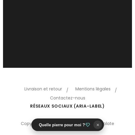
Livraison et retour
Mentions légales
Contactez-nous
RÉSEAUX SOCIAUX (ARIA-LABEL)
Copyright 2018 Oreo © Prestashop template
×
Quelle pierre pour moi ?