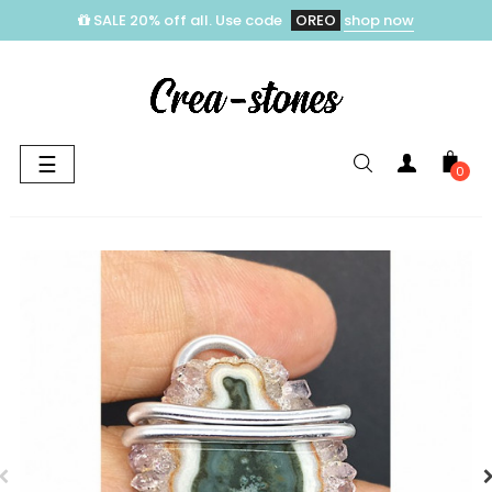
SALE 20% off all. Use code
OREO
shop now
Toggle
☰
0
navigation