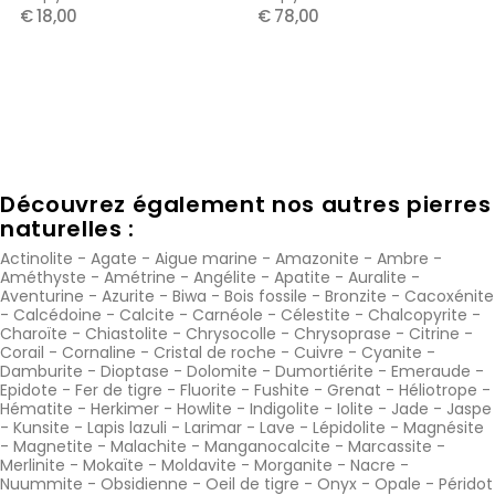
€ 18,00
€ 78,00
Découvrez également nos autres pierres
naturelles :
Actinolite
-
Agate
-
Aigue marine
-
Amazonite
-
Ambre
-
Améthyste
-
Amétrine
-
Angélite
-
Apatite
-
Auralite
-
Aventurine
-
Azurite
-
Biwa
-
Bois fossile
-
Bronzite
-
Cacoxénite
-
Calcédoine
-
Calcite
-
Carnéole
-
Célestite
-
Chalcopyrite
-
Charoïte
-
Chiastolite
-
Chrysocolle
-
Chrysoprase
-
Citrine
-
Corail
-
Cornaline
-
Cristal de roche
-
Cuivre
-
Cyanite
-
Damburite
-
Dioptase
-
Dolomite
-
Dumortiérite
-
Emeraude
-
Epidote
-
Fer de tigre
-
Fluorite
-
Fushite
-
Grenat
-
Héliotrope
-
Hématite
-
Herkimer
-
Howlite
-
Indigolite
-
Iolite
-
Jade
-
Jaspe
-
Kunsite
-
Lapis lazuli
-
Larimar
-
Lave
-
Lépidolite
-
Magnésite
-
Magnetite
-
Malachite
-
Manganocalcite
-
Marcassite
-
Merlinite
-
Mokaïte
-
Moldavite
-
Morganite
-
Nacre
-
Nuummite
-
Obsidienne
-
Oeil de tigre
-
Onyx
-
Opale
-
Péridot