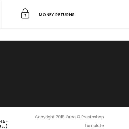
MONEY RETURNS
Copyright 2018 Oreo © Prestashop
RIA-
template
BEL)