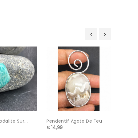
‹
›
dalite Sur...
Pendentif Agate De Feu
Copy O
€ 14,99
€ 15,00