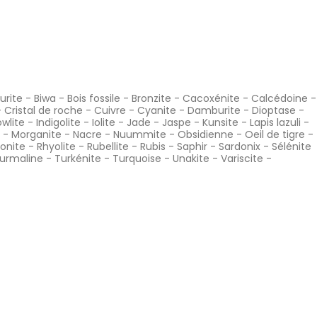
urite
-
Biwa
-
Bois fossile
-
Bronzite
-
Cacoxénite
-
Calcédoine
-
-
Cristal de roche
-
Cuivre
-
Cyanite
-
Damburite
-
Dioptase
-
wlite
-
Indigolite
-
Iolite
-
Jade
-
Jaspe
-
Kunsite
-
Lapis lazuli
-
-
Morganite
-
Nacre
-
Nuummite
-
Obsidienne
-
Oeil de tigre
-
onite
-
Rhyolite
-
Rubellite
-
Rubis
-
Saphir
-
Sardonix
-
Sélénite
urmaline
-
Turkénite
-
Turquoise
-
Unakite
-
Variscite
-