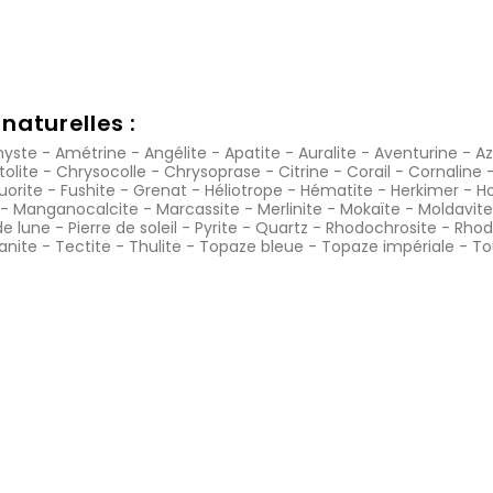
naturelles :
yste
-
Amétrine
-
Angélite
-
Apatite
-
Auralite
-
Aventurine
-
Az
tolite
-
Chrysocolle
-
Chrysoprase
-
Citrine
-
Corail
-
Cornaline
luorite
-
Fushite
-
Grenat
-
Héliotrope
-
Hématite
-
Herkimer
-
Ho
-
Manganocalcite
-
Marcassite
-
Merlinite
-
Mokaïte
-
Moldavite
de lune
-
Pierre de soleil
-
Pyrite
-
Quartz
-
Rhodochrosite
-
Rhod
anite
-
Tectite
-
Thulite
-
Topaze bleue
-
Topaze impériale
-
To