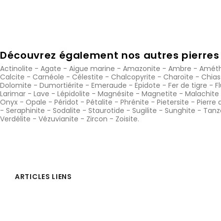
Découvrez également nos autres pierres 
Actinolite
-
Agate
-
Aigue marine
-
Amazonite
-
Ambre
-
Améth
Calcite
-
Carnéole
-
Célestite
-
Chalcopyrite
-
Charoïte
-
Chias
Dolomite
-
Dumortiérite
-
Emeraude
-
Epidote
-
Fer de tigre
-
F
Larimar
-
Lave
-
Lépidolite
-
Magnésite
-
Magnetite
-
Malachite
Onyx
-
Opale
-
Péridot
-
Pétalite
-
Phrénite
-
Pietersite
-
Pierre 
-
Seraphinite
-
Sodalite
-
Staurotide
-
Sugilite
-
Sunghite
-
Tanz
Verdélite
-
Vézuvianite
-
Zircon
-
Zoisite
.
ARTICLES LIENS