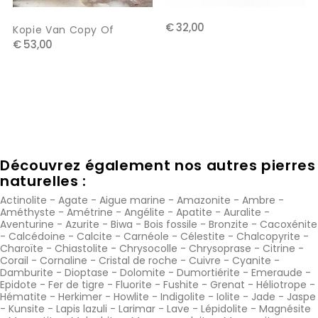
€ 32,00
Kopie Van Copy Of
€ 53,00
Découvrez également nos autres pierres
naturelles :
Actinolite
-
Agate
-
Aigue marine
-
Amazonite
-
Ambre
-
Améthyste
-
Amétrine
-
Angélite
-
Apatite
-
Auralite
-
Aventurine
-
Azurite
-
Biwa
-
Bois fossile
-
Bronzite
-
Cacoxénite
-
Calcédoine
-
Calcite
-
Carnéole
-
Célestite
-
Chalcopyrite
-
Charoïte
-
Chiastolite
-
Chrysocolle
-
Chrysoprase
-
Citrine
-
Corail
-
Cornaline
-
Cristal de roche
-
Cuivre
-
Cyanite
-
Damburite
-
Dioptase
-
Dolomite
-
Dumortiérite
-
Emeraude
-
Epidote
-
Fer de tigre
-
Fluorite
-
Fushite
-
Grenat
-
Héliotrope
-
Hématite
-
Herkimer
-
Howlite
-
Indigolite
-
Iolite
-
Jade
-
Jaspe
-
Kunsite
-
Lapis lazuli
-
Larimar
-
Lave
-
Lépidolite
-
Magnésite