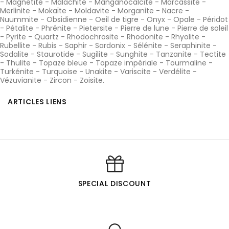
-
Magnetite
-
Malachite
-
Manganocalcite
-
Marcassite
-
Merlinite
-
Mokaïte
-
Moldavite
-
Morganite
-
Nacre
-
Nuummite
-
Obsidienne
-
Oeil de tigre
-
Onyx
-
Opale
-
Péridot
-
Pétalite
-
Phrénite
-
Pietersite
-
Pierre de lune
-
Pierre de soleil
-
Pyrite
-
Quartz
-
Rhodochrosite
-
Rhodonite
-
Rhyolite
-
Rubellite
-
Rubis
-
Saphir
-
Sardonix
-
Sélénite
-
Seraphinite
-
Sodalite
-
Staurotide
-
Sugilite
-
Sunghite
-
Tanzanite
-
Tectite
-
Thulite
-
Topaze bleue
-
Topaze impériale
-
Tourmaline
-
Turkénite
-
Turquoise
-
Unakite
-
Variscite
-
Verdélite
-
Vézuvianite
-
Zircon
-
Zoisite
.
ARTICLES LIENS
SPECIAL DISCOUNT