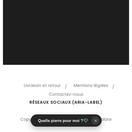
Livraison et retour
Mentions légales
Contactez-nous
RÉSEAUX SOCIAUX (ARIA-LABEL)
Copyright 2018 Oreo © Prestashop template
×
Quelle pierre pour moi ?