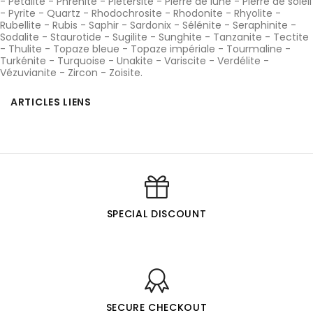
-
Pétalite
-
Phrénite
-
Pietersite
-
Pierre de lune
-
Pierre de soleil
-
Pyrite
-
Quartz
-
Rhodochrosite
-
Rhodonite
-
Rhyolite
-
Rubellite
-
Rubis
-
Saphir
-
Sardonix
-
Sélénite
-
Seraphinite
-
Sodalite
-
Staurotide
-
Sugilite
-
Sunghite
-
Tanzanite
-
Tectite
-
Thulite
-
Topaze bleue
-
Topaze impériale
-
Tourmaline
-
Turkénite
-
Turquoise
-
Unakite
-
Variscite
-
Verdélite
-
Vézuvianite
-
Zircon
-
Zoisite
.
ARTICLES LIENS
SPECIAL DISCOUNT
SECURE CHECKOUT