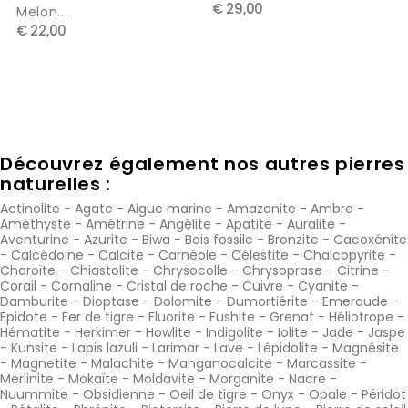
€ 29,00
Melon...
€ 22,00
Découvrez également nos autres pierres
naturelles :
Actinolite
-
Agate
-
Aigue marine
-
Amazonite
-
Ambre
-
Améthyste
-
Amétrine
-
Angélite
-
Apatite
-
Auralite
-
Aventurine
-
Azurite
-
Biwa
-
Bois fossile
-
Bronzite
-
Cacoxénite
-
Calcédoine
-
Calcite
-
Carnéole
-
Célestite
-
Chalcopyrite
-
Charoïte
-
Chiastolite
-
Chrysocolle
-
Chrysoprase
-
Citrine
-
Corail
-
Cornaline
-
Cristal de roche
-
Cuivre
-
Cyanite
-
Damburite
-
Dioptase
-
Dolomite
-
Dumortiérite
-
Emeraude
-
Epidote
-
Fer de tigre
-
Fluorite
-
Fushite
-
Grenat
-
Héliotrope
-
Hématite
-
Herkimer
-
Howlite
-
Indigolite
-
Iolite
-
Jade
-
Jaspe
-
Kunsite
-
Lapis lazuli
-
Larimar
-
Lave
-
Lépidolite
-
Magnésite
-
Magnetite
-
Malachite
-
Manganocalcite
-
Marcassite
-
Merlinite
-
Mokaïte
-
Moldavite
-
Morganite
-
Nacre
-
Nuummite
-
Obsidienne
-
Oeil de tigre
-
Onyx
-
Opale
-
Péridot