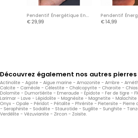
Pendentif Énergétique En...
Pendentif Énergé
€ 29,99
€ 14,99
Découvrez également nos autres pierres 
Actinolite
-
Agate
-
Aigue marine
-
Amazonite
-
Ambre
-
Améth
Calcite
-
Carnéole
-
Célestite
-
Chalcopyrite
-
Charoïte
-
Chias
Dolomite
-
Dumortiérite
-
Emeraude
-
Epidote
-
Fer de tigre
-
F
Larimar
-
Lave
-
Lépidolite
-
Magnésite
-
Magnetite
-
Malachite
Onyx
-
Opale
-
Péridot
-
Pétalite
-
Phrénite
-
Pietersite
-
Pierre 
-
Seraphinite
-
Sodalite
-
Staurotide
-
Sugilite
-
Sunghite
-
Tanz
Verdélite
-
Vézuvianite
-
Zircon
-
Zoisite
.