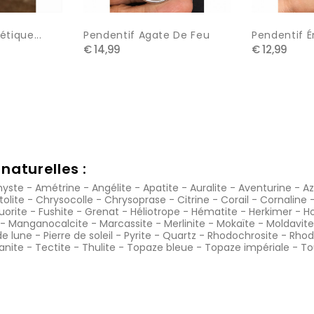
tique...
Pendentif Agate De Feu
Pendentif É
€ 14,99
€ 12,99
naturelles :
yste
-
Amétrine
-
Angélite
-
Apatite
-
Auralite
-
Aventurine
-
Az
tolite
-
Chrysocolle
-
Chrysoprase
-
Citrine
-
Corail
-
Cornaline
luorite
-
Fushite
-
Grenat
-
Héliotrope
-
Hématite
-
Herkimer
-
Ho
-
Manganocalcite
-
Marcassite
-
Merlinite
-
Mokaïte
-
Moldavite
de lune
-
Pierre de soleil
-
Pyrite
-
Quartz
-
Rhodochrosite
-
Rhod
anite
-
Tectite
-
Thulite
-
Topaze bleue
-
Topaze impériale
-
To