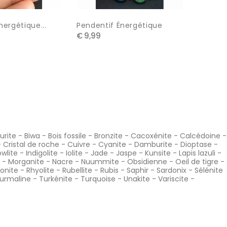
nergétique...
Pendentif Énergétique
Pendent
€ 9,99
€ 29,99
urite
-
Biwa
-
Bois fossile
-
Bronzite
-
Cacoxénite
-
Calcédoine
-
-
Cristal de roche
-
Cuivre
-
Cyanite
-
Damburite
-
Dioptase
-
wlite
-
Indigolite
-
Iolite
-
Jade
-
Jaspe
-
Kunsite
-
Lapis lazuli
-
-
Morganite
-
Nacre
-
Nuummite
-
Obsidienne
-
Oeil de tigre
-
onite
-
Rhyolite
-
Rubellite
-
Rubis
-
Saphir
-
Sardonix
-
Sélénite
urmaline
-
Turkénite
-
Turquoise
-
Unakite
-
Variscite
-