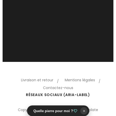
Livraison et retour
Mentions légales
Contactez-nous
RÉSEAUX SOCIAUX (ARIA-LABEL)
Copyright 2018 Oreo © Prestashop template
×
Quelle pierre pour moi ?