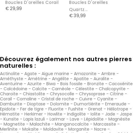
Boucles D'oreilles Corail
Boucles D'oreilles
€ 29,99
Quartz...
€ 39,99
Découvrez également nos autres pierres
naturelles :
Actinolite
-
Agate
-
Aigue marine
-
Amazonite
-
Ambre
-
Améthyste
-
Amétrine
-
Angélite
-
Apatite
-
Auralite
-
Aventurine
-
Azurite
-
Biwa
-
Bois fossile
-
Bronzite
-
Cacoxénite
-
Calcédoine
-
Calcite
-
Carnéole
-
Célestite
-
Chalcopyrite
-
Charoïte
-
Chiastolite
-
Chrysocolle
-
Chrysoprase
-
Citrine
-
Corail
-
Cornaline
-
Cristal de roche
-
Cuivre
-
Cyanite
-
Damburite
-
Dioptase
-
Dolomite
-
Dumortiérite
-
Emeraude
-
Epidote
-
Fer de tigre
-
Fluorite
-
Fushite
-
Grenat
-
Héliotrope
-
Hématite
-
Herkimer
-
Howlite
-
Indigolite
-
Iolite
-
Jade
-
Jaspe
-
Kunsite
-
Lapis lazuli
-
Larimar
-
Lave
-
Lépidolite
-
Magnésite
-
Magnetite
-
Malachite
-
Manganocalcite
-
Marcassite
-
Merlinite
-
Mokaïte
-
Moldavite
-
Morganite
-
Nacre
-