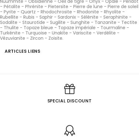
Nuummite
-
Obsidienne
-
Oeil de tigre
-
Onyx
-
Opale
-
Péridot
-
Pétalite
-
Phrénite
-
Pietersite
-
Pierre de lune
-
Pierre de soleil
-
Pyrite
-
Quartz
-
Rhodochrosite
-
Rhodonite
-
Rhyolite
-
Rubellite
-
Rubis
-
Saphir
-
Sardonix
-
Sélénite
-
Seraphinite
-
Sodalite
-
Staurotide
-
Sugilite
-
Sunghite
-
Tanzanite
-
Tectite
-
Thulite
-
Topaze bleue
-
Topaze impériale
-
Tourmaline
-
Turkénite
-
Turquoise
-
Unakite
-
Variscite
-
Verdélite
-
Vézuvianite
-
Zircon
-
Zoisite
.
ARTICLES LIENS
SPECIAL DISCOUNT