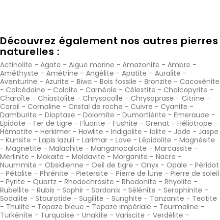
Découvrez également nos autres pierres
naturelles :
Actinolite
-
Agate
-
Aigue marine
-
Amazonite
-
Ambre
-
Améthyste
-
Amétrine
-
Angélite
-
Apatite
-
Auralite
-
Aventurine
-
Azurite
-
Biwa
-
Bois fossile
-
Bronzite
-
Cacoxénite
-
Calcédoine
-
Calcite
-
Carnéole
-
Célestite
-
Chalcopyrite
-
Charoïte
-
Chiastolite
-
Chrysocolle
-
Chrysoprase
-
Citrine
-
Corail
-
Cornaline
-
Cristal de roche
-
Cuivre
-
Cyanite
-
Damburite
-
Dioptase
-
Dolomite
-
Dumortiérite
-
Emeraude
-
Epidote
-
Fer de tigre
-
Fluorite
-
Fushite
-
Grenat
-
Héliotrope
-
Hématite
-
Herkimer
-
Howlite
-
Indigolite
-
Iolite
-
Jade
-
Jaspe
-
Kunsite
-
Lapis lazuli
-
Larimar
-
Lave
-
Lépidolite
-
Magnésite
-
Magnetite
-
Malachite
-
Manganocalcite
-
Marcassite
-
Merlinite
-
Mokaïte
-
Moldavite
-
Morganite
-
Nacre
-
Nuummite
-
Obsidienne
-
Oeil de tigre
-
Onyx
-
Opale
-
Péridot
-
Pétalite
-
Phrénite
-
Pietersite
-
Pierre de lune
-
Pierre de soleil
-
Pyrite
-
Quartz
-
Rhodochrosite
-
Rhodonite
-
Rhyolite
-
Rubellite
-
Rubis
-
Saphir
-
Sardonix
-
Sélénite
-
Seraphinite
-
Sodalite
-
Staurotide
-
Sugilite
-
Sunghite
-
Tanzanite
-
Tectite
-
Thulite
-
Topaze bleue
-
Topaze impériale
-
Tourmaline
-
Turkénite
-
Turquoise
-
Unakite
-
Variscite
-
Verdélite
-