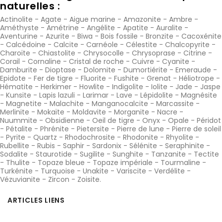
naturelles :
Actinolite
-
Agate
-
Aigue marine
-
Amazonite
-
Ambre
-
Améthyste
-
Amétrine
-
Angélite
-
Apatite
-
Auralite
-
Aventurine
-
Azurite
-
Biwa
-
Bois fossile
-
Bronzite
-
Cacoxénite
-
Calcédoine
-
Calcite
-
Carnéole
-
Célestite
-
Chalcopyrite
-
Charoïte
-
Chiastolite
-
Chrysocolle
-
Chrysoprase
-
Citrine
-
Corail
-
Cornaline
-
Cristal de roche
-
Cuivre
-
Cyanite
-
Damburite
-
Dioptase
-
Dolomite
-
Dumortiérite
-
Emeraude
-
Epidote
-
Fer de tigre
-
Fluorite
-
Fushite
-
Grenat
-
Héliotrope
-
Hématite
-
Herkimer
-
Howlite
-
Indigolite
-
Iolite
-
Jade
-
Jaspe
-
Kunsite
-
Lapis lazuli
-
Larimar
-
Lave
-
Lépidolite
-
Magnésite
-
Magnetite
-
Malachite
-
Manganocalcite
-
Marcassite
-
Merlinite
-
Mokaïte
-
Moldavite
-
Morganite
-
Nacre
-
Nuummite
-
Obsidienne
-
Oeil de tigre
-
Onyx
-
Opale
-
Péridot
-
Pétalite
-
Phrénite
-
Pietersite
-
Pierre de lune
-
Pierre de soleil
-
Pyrite
-
Quartz
-
Rhodochrosite
-
Rhodonite
-
Rhyolite
-
Rubellite
-
Rubis
-
Saphir
-
Sardonix
-
Sélénite
-
Seraphinite
-
Sodalite
-
Staurotide
-
Sugilite
-
Sunghite
-
Tanzanite
-
Tectite
-
Thulite
-
Topaze bleue
-
Topaze impériale
-
Tourmaline
-
Turkénite
-
Turquoise
-
Unakite
-
Variscite
-
Verdélite
-
Vézuvianite
-
Zircon
-
Zoisite
.
ARTICLES LIENS