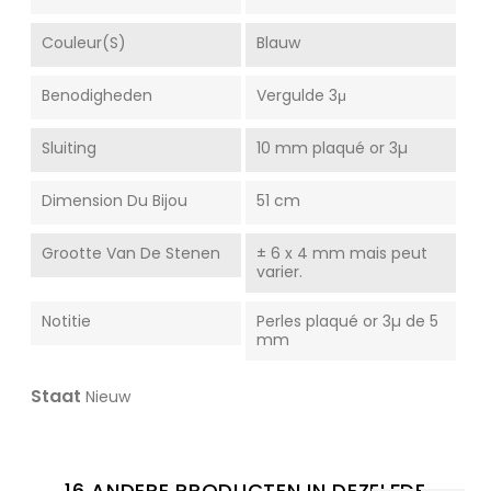
Couleur(s)
Blauw
Benodigheden
Vergulde 3μ
Sluiting
10 mm plaqué or 3µ
Dimension Du Bijou
51 cm
Grootte Van De Stenen
± 6 x 4 mm mais peut
varier.
Notitie
Perles plaqué or 3µ de 5
mm
Staat
Nieuw
16 ANDERE PRODUCTEN IN DEZELFDE