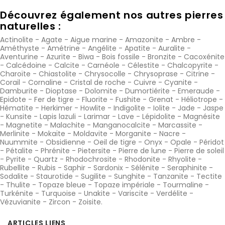
Découvrez également nos autres pierres
naturelles :
Actinolite
-
Agate
-
Aigue marine
-
Amazonite
-
Ambre
-
Améthyste
-
Amétrine
-
Angélite
-
Apatite
-
Auralite
-
Aventurine
-
Azurite
-
Biwa
-
Bois fossile
-
Bronzite
-
Cacoxénite
-
Calcédoine
-
Calcite
-
Carnéole
-
Célestite
-
Chalcopyrite
-
Charoïte
-
Chiastolite
-
Chrysocolle
-
Chrysoprase
-
Citrine
-
Corail
-
Cornaline
-
Cristal de roche
-
Cuivre
-
Cyanite
-
Damburite
-
Dioptase
-
Dolomite
-
Dumortiérite
-
Emeraude
-
Epidote
-
Fer de tigre
-
Fluorite
-
Fushite
-
Grenat
-
Héliotrope
-
Hématite
-
Herkimer
-
Howlite
-
Indigolite
-
Iolite
-
Jade
-
Jaspe
-
Kunsite
-
Lapis lazuli
-
Larimar
-
Lave
-
Lépidolite
-
Magnésite
-
Magnetite
-
Malachite
-
Manganocalcite
-
Marcassite
-
Merlinite
-
Mokaïte
-
Moldavite
-
Morganite
-
Nacre
-
Nuummite
-
Obsidienne
-
Oeil de tigre
-
Onyx
-
Opale
-
Péridot
-
Pétalite
-
Phrénite
-
Pietersite
-
Pierre de lune
-
Pierre de soleil
-
Pyrite
-
Quartz
-
Rhodochrosite
-
Rhodonite
-
Rhyolite
-
Rubellite
-
Rubis
-
Saphir
-
Sardonix
-
Sélénite
-
Seraphinite
-
Sodalite
-
Staurotide
-
Sugilite
-
Sunghite
-
Tanzanite
-
Tectite
-
Thulite
-
Topaze bleue
-
Topaze impériale
-
Tourmaline
-
Turkénite
-
Turquoise
-
Unakite
-
Variscite
-
Verdélite
-
Vézuvianite
-
Zircon
-
Zoisite
.
ARTICLES LIENS