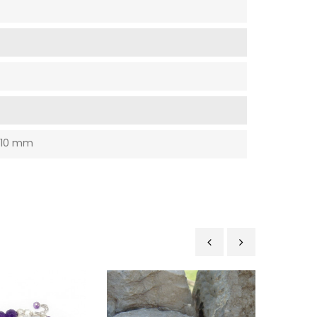
e 10 mm
‹
›