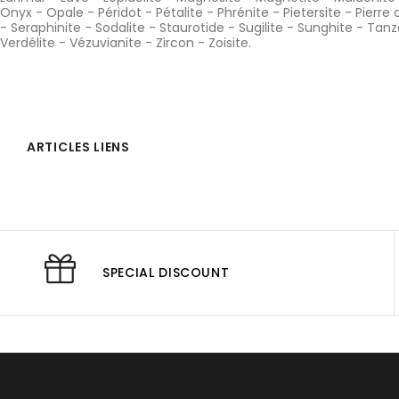
Onyx
-
Opale
-
Péridot
-
Pétalite
-
Phrénite
-
Pietersite
-
Pierre 
-
Seraphinite
-
Sodalite
-
Staurotide
-
Sugilite
-
Sunghite
-
Tanz
Verdélite
-
Vézuvianite
-
Zircon
-
Zoisite
.
ARTICLES LIENS
SPECIAL DISCOUNT