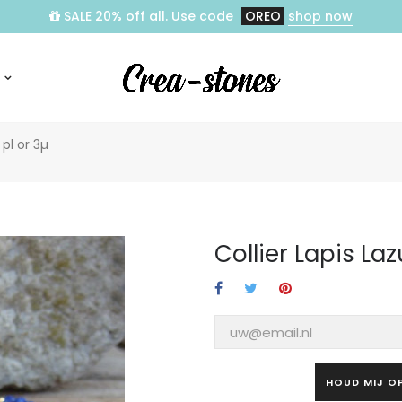
SALE 20% off all. Use code
OREO
shop now
t pl or 3µ
Collier Lapis Lazu
HOUD MIJ O