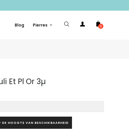
Blog
Pierres
0
li Et Pl Or 3µ
P DE HOOGTE VAN BESCHIKBAARHEID