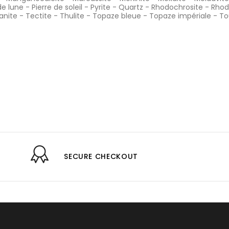
de lune
-
Pierre de soleil
-
Pyrite
-
Quartz
-
Rhodochrosite
-
Rhod
anite
-
Tectite
-
Thulite
-
Topaze bleue
-
Topaze impériale
-
To
SECURE CHECKOUT