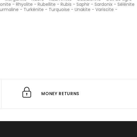
onite
-
Rhyolite
-
Rubellite
-
Rubis
-
Saphir
-
Sardonix
-
Sélénite
urmaline
-
Turkénite
-
Turquoise
-
Unakite
-
Variscite
-
MONEY RETURNS