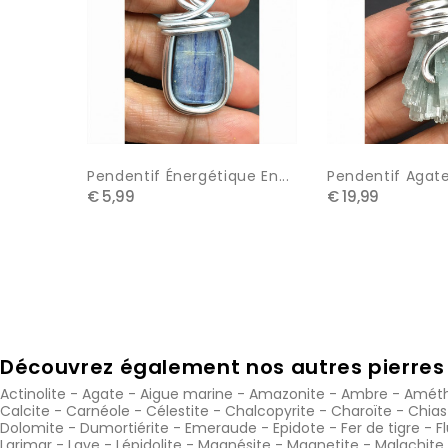
Pendentif Énergétique En...
Pendentif Agat
€ 5,99
€ 19,99
Découvrez également nos autres pierres 
Actinolite
-
Agate
-
Aigue marine
-
Amazonite
-
Ambre
-
Améth
Calcite
-
Carnéole
-
Célestite
-
Chalcopyrite
-
Charoïte
-
Chias
Dolomite
-
Dumortiérite
-
Emeraude
-
Epidote
-
Fer de tigre
-
F
Larimar
-
Lave
-
Lépidolite
-
Magnésite
-
Magnetite
-
Malachite