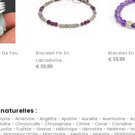
e De Feu
Bracelet Fin En
Bracelet En F
€ 39,99
Labradorite...
€ 39,99
naturelles :
yste
-
Amétrine
-
Angélite
-
Apatite
-
Auralite
-
Aventurine
-
Az
tolite
-
Chrysocolle
-
Chrysoprase
-
Citrine
-
Corail
-
Cornaline
luorite
-
Fushite
-
Grenat
-
Héliotrope
-
Hématite
-
Herkimer
-
Ho
-
Manganocalcite
-
Marcassite
-
Merlinite
-
Mokaïte
-
Moldavite