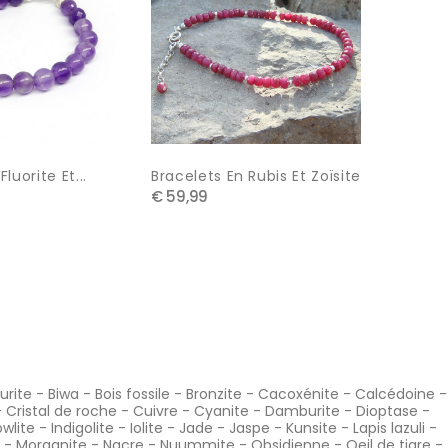
luorite Et...
Bracelets En Rubis Et Zoïsite
Bracele
€ 59,99
€ 49,9
urite
-
Biwa
-
Bois fossile
-
Bronzite
-
Cacoxénite
-
Calcédoine
-
-
Cristal de roche
-
Cuivre
-
Cyanite
-
Damburite
-
Dioptase
-
wlite
-
Indigolite
-
Iolite
-
Jade
-
Jaspe
-
Kunsite
-
Lapis lazuli
-
-
Morganite
-
Nacre
-
Nuummite
-
Obsidienne
-
Oeil de tigre
-