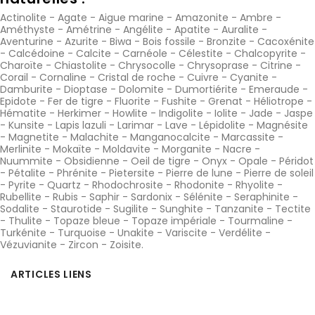
Actinolite
-
Agate
-
Aigue marine
-
Amazonite
-
Ambre
-
Améthyste
-
Amétrine
-
Angélite
-
Apatite
-
Auralite
-
Aventurine
-
Azurite
-
Biwa
-
Bois fossile
-
Bronzite
-
Cacoxénite
-
Calcédoine
-
Calcite
-
Carnéole
-
Célestite
-
Chalcopyrite
-
Charoïte
-
Chiastolite
-
Chrysocolle
-
Chrysoprase
-
Citrine
-
Corail
-
Cornaline
-
Cristal de roche
-
Cuivre
-
Cyanite
-
Damburite
-
Dioptase
-
Dolomite
-
Dumortiérite
-
Emeraude
-
Epidote
-
Fer de tigre
-
Fluorite
-
Fushite
-
Grenat
-
Héliotrope
-
Hématite
-
Herkimer
-
Howlite
-
Indigolite
-
Iolite
-
Jade
-
Jaspe
-
Kunsite
-
Lapis lazuli
-
Larimar
-
Lave
-
Lépidolite
-
Magnésite
-
Magnetite
-
Malachite
-
Manganocalcite
-
Marcassite
-
Merlinite
-
Mokaïte
-
Moldavite
-
Morganite
-
Nacre
-
Nuummite
-
Obsidienne
-
Oeil de tigre
-
Onyx
-
Opale
-
Péridot
-
Pétalite
-
Phrénite
-
Pietersite
-
Pierre de lune
-
Pierre de soleil
-
Pyrite
-
Quartz
-
Rhodochrosite
-
Rhodonite
-
Rhyolite
-
Rubellite
-
Rubis
-
Saphir
-
Sardonix
-
Sélénite
-
Seraphinite
-
Sodalite
-
Staurotide
-
Sugilite
-
Sunghite
-
Tanzanite
-
Tectite
-
Thulite
-
Topaze bleue
-
Topaze impériale
-
Tourmaline
-
Turkénite
-
Turquoise
-
Unakite
-
Variscite
-
Verdélite
-
Vézuvianite
-
Zircon
-
Zoisite
.
ARTICLES LIENS