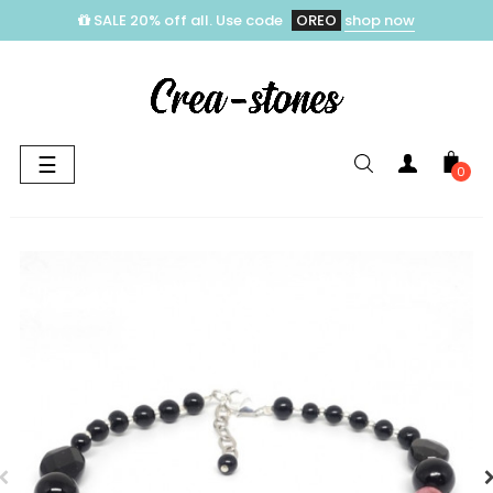
SALE 20% off all. Use code
OREO
shop now
Toggle
☰
0
navigation