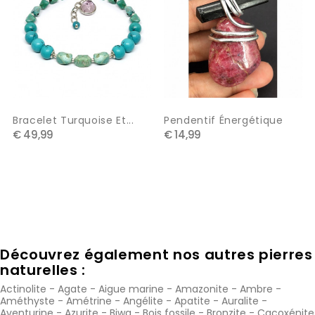
Bracelet Turquoise Et...
Pendentif Énergétique
€ 49,99
€ 14,99
Découvrez également nos autres pierres
naturelles :
Actinolite
-
Agate
-
Aigue marine
-
Amazonite
-
Ambre
-
Améthyste
-
Amétrine
-
Angélite
-
Apatite
-
Auralite
-
Aventurine
-
Azurite
-
Biwa
-
Bois fossile
-
Bronzite
-
Cacoxénite