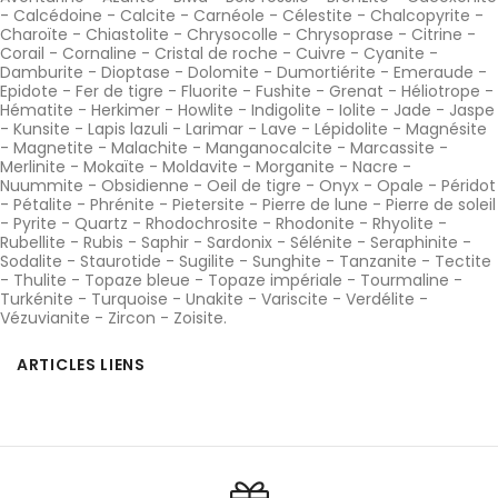
-
Calcédoine
-
Calcite
-
Carnéole
-
Célestite
-
Chalcopyrite
-
Charoïte
-
Chiastolite
-
Chrysocolle
-
Chrysoprase
-
Citrine
-
Corail
-
Cornaline
-
Cristal de roche
-
Cuivre
-
Cyanite
-
Damburite
-
Dioptase
-
Dolomite
-
Dumortiérite
-
Emeraude
-
Epidote
-
Fer de tigre
-
Fluorite
-
Fushite
-
Grenat
-
Héliotrope
-
Hématite
-
Herkimer
-
Howlite
-
Indigolite
-
Iolite
-
Jade
-
Jaspe
-
Kunsite
-
Lapis lazuli
-
Larimar
-
Lave
-
Lépidolite
-
Magnésite
-
Magnetite
-
Malachite
-
Manganocalcite
-
Marcassite
-
Merlinite
-
Mokaïte
-
Moldavite
-
Morganite
-
Nacre
-
Nuummite
-
Obsidienne
-
Oeil de tigre
-
Onyx
-
Opale
-
Péridot
-
Pétalite
-
Phrénite
-
Pietersite
-
Pierre de lune
-
Pierre de soleil
-
Pyrite
-
Quartz
-
Rhodochrosite
-
Rhodonite
-
Rhyolite
-
Rubellite
-
Rubis
-
Saphir
-
Sardonix
-
Sélénite
-
Seraphinite
-
Sodalite
-
Staurotide
-
Sugilite
-
Sunghite
-
Tanzanite
-
Tectite
-
Thulite
-
Topaze bleue
-
Topaze impériale
-
Tourmaline
-
Turkénite
-
Turquoise
-
Unakite
-
Variscite
-
Verdélite
-
Vézuvianite
-
Zircon
-
Zoisite
.
ARTICLES LIENS