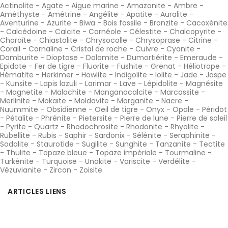
Actinolite
-
Agate
-
Aigue marine
-
Amazonite
-
Ambre
-
Améthyste
-
Amétrine
-
Angélite
-
Apatite
-
Auralite
-
Aventurine
-
Azurite
-
Biwa
-
Bois fossile
-
Bronzite
-
Cacoxénite
-
Calcédoine
-
Calcite
-
Carnéole
-
Célestite
-
Chalcopyrite
-
Charoïte
-
Chiastolite
-
Chrysocolle
-
Chrysoprase
-
Citrine
-
Corail
-
Cornaline
-
Cristal de roche
-
Cuivre
-
Cyanite
-
Damburite
-
Dioptase
-
Dolomite
-
Dumortiérite
-
Emeraude
-
Epidote
-
Fer de tigre
-
Fluorite
-
Fushite
-
Grenat
-
Héliotrope
-
Hématite
-
Herkimer
-
Howlite
-
Indigolite
-
Iolite
-
Jade
-
Jaspe
-
Kunsite
-
Lapis lazuli
-
Larimar
-
Lave
-
Lépidolite
-
Magnésite
-
Magnetite
-
Malachite
-
Manganocalcite
-
Marcassite
-
Merlinite
-
Mokaïte
-
Moldavite
-
Morganite
-
Nacre
-
Nuummite
-
Obsidienne
-
Oeil de tigre
-
Onyx
-
Opale
-
Péridot
-
Pétalite
-
Phrénite
-
Pietersite
-
Pierre de lune
-
Pierre de soleil
-
Pyrite
-
Quartz
-
Rhodochrosite
-
Rhodonite
-
Rhyolite
-
Rubellite
-
Rubis
-
Saphir
-
Sardonix
-
Sélénite
-
Seraphinite
-
Sodalite
-
Staurotide
-
Sugilite
-
Sunghite
-
Tanzanite
-
Tectite
-
Thulite
-
Topaze bleue
-
Topaze impériale
-
Tourmaline
-
Turkénite
-
Turquoise
-
Unakite
-
Variscite
-
Verdélite
-
Vézuvianite
-
Zircon
-
Zoisite
.
ARTICLES LIENS