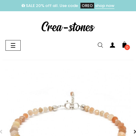
SALE 20% off all. Use code
OREO
shop now
Toggle
☰
0
navigation