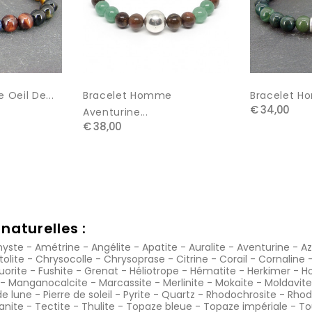
Oeil De...
Bracelet Homme
Bracelet Ho
€ 34,00
Aventurine...
€ 38,00
naturelles :
yste
-
Amétrine
-
Angélite
-
Apatite
-
Auralite
-
Aventurine
-
Az
tolite
-
Chrysocolle
-
Chrysoprase
-
Citrine
-
Corail
-
Cornaline
luorite
-
Fushite
-
Grenat
-
Héliotrope
-
Hématite
-
Herkimer
-
Ho
-
Manganocalcite
-
Marcassite
-
Merlinite
-
Mokaïte
-
Moldavite
de lune
-
Pierre de soleil
-
Pyrite
-
Quartz
-
Rhodochrosite
-
Rhod
anite
-
Tectite
-
Thulite
-
Topaze bleue
-
Topaze impériale
-
To