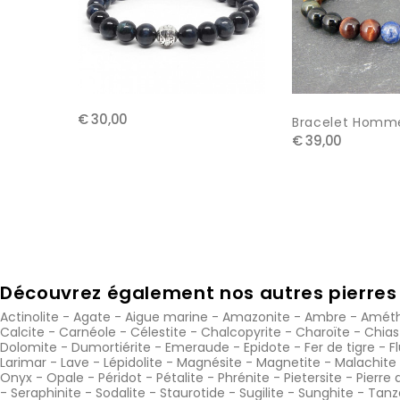
€ 30,00
Bracelet Homme 
€ 39,00
Découvrez également nos autres pierres 
Actinolite
-
Agate
-
Aigue marine
-
Amazonite
-
Ambre
-
Améth
Calcite
-
Carnéole
-
Célestite
-
Chalcopyrite
-
Charoïte
-
Chias
Dolomite
-
Dumortiérite
-
Emeraude
-
Epidote
-
Fer de tigre
-
F
Larimar
-
Lave
-
Lépidolite
-
Magnésite
-
Magnetite
-
Malachite
Onyx
-
Opale
-
Péridot
-
Pétalite
-
Phrénite
-
Pietersite
-
Pierre 
-
Seraphinite
-
Sodalite
-
Staurotide
-
Sugilite
-
Sunghite
-
Tanz