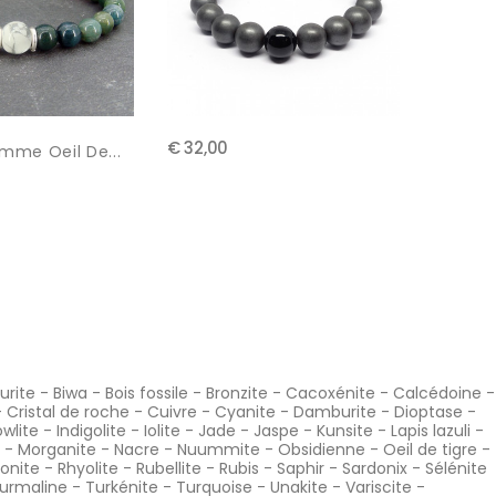
€ 32,00
mme Oeil De...
ZoÏsite 
€ 32,00
urite
-
Biwa
-
Bois fossile
-
Bronzite
-
Cacoxénite
-
Calcédoine
-
-
Cristal de roche
-
Cuivre
-
Cyanite
-
Damburite
-
Dioptase
-
wlite
-
Indigolite
-
Iolite
-
Jade
-
Jaspe
-
Kunsite
-
Lapis lazuli
-
-
Morganite
-
Nacre
-
Nuummite
-
Obsidienne
-
Oeil de tigre
-
onite
-
Rhyolite
-
Rubellite
-
Rubis
-
Saphir
-
Sardonix
-
Sélénite
urmaline
-
Turkénite
-
Turquoise
-
Unakite
-
Variscite
-