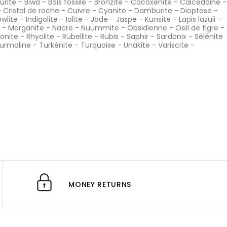
urite
-
Biwa
-
Bois fossile
-
Bronzite
-
Cacoxénite
-
Calcédoine
-
-
Cristal de roche
-
Cuivre
-
Cyanite
-
Damburite
-
Dioptase
-
wlite
-
Indigolite
-
Iolite
-
Jade
-
Jaspe
-
Kunsite
-
Lapis lazuli
-
-
Morganite
-
Nacre
-
Nuummite
-
Obsidienne
-
Oeil de tigre
-
onite
-
Rhyolite
-
Rubellite
-
Rubis
-
Saphir
-
Sardonix
-
Sélénite
urmaline
-
Turkénite
-
Turquoise
-
Unakite
-
Variscite
-
MONEY RETURNS