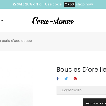
SALE 20% off all. Use code
OREO
shop now
en perle d'eau douce
Boucles D'oreill
HOUD MIJ O