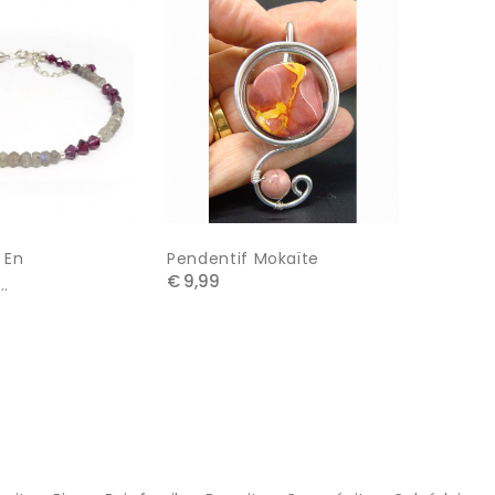
 En
Pendentif Mokaïte
Pendent
€ 9,99
€ 14,99
..