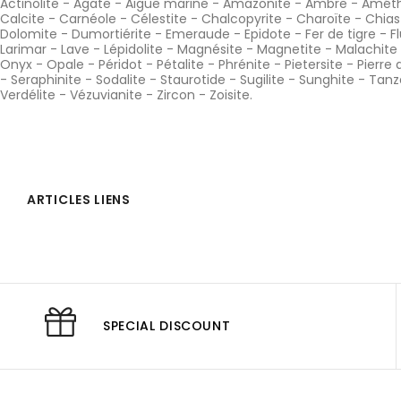
Actinolite
-
Agate
-
Aigue marine
-
Amazonite
-
Ambre
-
Améth
Calcite
-
Carnéole
-
Célestite
-
Chalcopyrite
-
Charoïte
-
Chias
Dolomite
-
Dumortiérite
-
Emeraude
-
Epidote
-
Fer de tigre
-
F
Larimar
-
Lave
-
Lépidolite
-
Magnésite
-
Magnetite
-
Malachite
Onyx
-
Opale
-
Péridot
-
Pétalite
-
Phrénite
-
Pietersite
-
Pierre 
-
Seraphinite
-
Sodalite
-
Staurotide
-
Sugilite
-
Sunghite
-
Tanz
Verdélite
-
Vézuvianite
-
Zircon
-
Zoisite
.
ARTICLES LIENS
SPECIAL DISCOUNT