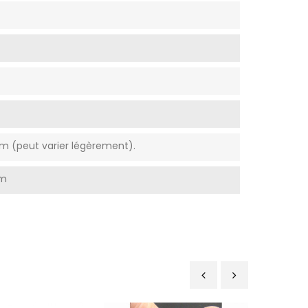
m (peut varier légèrement).
mm
‹
›