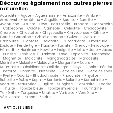
Découvrez également nos autres pierres
naturelles :
Actinolite
-
Agate
-
Aigue marine
-
Amazonite
-
Ambre
-
Améthyste
-
Amétrine
-
Angélite
-
Apatite
-
Auralite
-
Aventurine
-
Azurite
-
Biwa
-
Bois fossile
-
Bronzite
-
Cacoxénite
-
Calcédoine
-
Calcite
-
Carnéole
-
Célestite
-
Chalcopyrite
-
Charoïte
-
Chiastolite
-
Chrysocolle
-
Chrysoprase
-
Citrine
-
Corail
-
Cornaline
-
Cristal de roche
-
Cuivre
-
Cyanite
-
Damburite
-
Dioptase
-
Dolomite
-
Dumortiérite
-
Emeraude
-
Epidote
-
Fer de tigre
-
Fluorite
-
Fushite
-
Grenat
-
Héliotrope
-
Hématite
-
Herkimer
-
Howlite
-
Indigolite
-
Iolite
-
Jade
-
Jaspe
-
Kunsite
-
Lapis lazuli
-
Larimar
-
Lave
-
Lépidolite
-
Magnésite
-
Magnetite
-
Malachite
-
Manganocalcite
-
Marcassite
-
Merlinite
-
Mokaïte
-
Moldavite
-
Morganite
-
Nacre
-
Nuummite
-
Obsidienne
-
Oeil de tigre
-
Onyx
-
Opale
-
Péridot
-
Pétalite
-
Phrénite
-
Pietersite
-
Pierre de lune
-
Pierre de soleil
-
Pyrite
-
Quartz
-
Rhodochrosite
-
Rhodonite
-
Rhyolite
-
Rubellite
-
Rubis
-
Saphir
-
Sardonix
-
Sélénite
-
Seraphinite
-
Sodalite
-
Staurotide
-
Sugilite
-
Sunghite
-
Tanzanite
-
Tectite
-
Thulite
-
Topaze bleue
-
Topaze impériale
-
Tourmaline
-
Turkénite
-
Turquoise
-
Unakite
-
Variscite
-
Verdélite
-
Vézuvianite
-
Zircon
-
Zoisite
.
ARTICLES LIENS