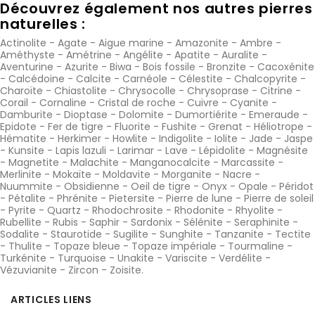
Découvrez également nos autres pierres
naturelles :
Actinolite
-
Agate
-
Aigue marine
-
Amazonite
-
Ambre
-
Améthyste
-
Amétrine
-
Angélite
-
Apatite
-
Auralite
-
Aventurine
-
Azurite
-
Biwa
-
Bois fossile
-
Bronzite
-
Cacoxénite
-
Calcédoine
-
Calcite
-
Carnéole
-
Célestite
-
Chalcopyrite
-
Charoïte
-
Chiastolite
-
Chrysocolle
-
Chrysoprase
-
Citrine
-
Corail
-
Cornaline
-
Cristal de roche
-
Cuivre
-
Cyanite
-
Damburite
-
Dioptase
-
Dolomite
-
Dumortiérite
-
Emeraude
-
Epidote
-
Fer de tigre
-
Fluorite
-
Fushite
-
Grenat
-
Héliotrope
-
Hématite
-
Herkimer
-
Howlite
-
Indigolite
-
Iolite
-
Jade
-
Jaspe
-
Kunsite
-
Lapis lazuli
-
Larimar
-
Lave
-
Lépidolite
-
Magnésite
-
Magnetite
-
Malachite
-
Manganocalcite
-
Marcassite
-
Merlinite
-
Mokaïte
-
Moldavite
-
Morganite
-
Nacre
-
Nuummite
-
Obsidienne
-
Oeil de tigre
-
Onyx
-
Opale
-
Péridot
-
Pétalite
-
Phrénite
-
Pietersite
-
Pierre de lune
-
Pierre de soleil
-
Pyrite
-
Quartz
-
Rhodochrosite
-
Rhodonite
-
Rhyolite
-
Rubellite
-
Rubis
-
Saphir
-
Sardonix
-
Sélénite
-
Seraphinite
-
Sodalite
-
Staurotide
-
Sugilite
-
Sunghite
-
Tanzanite
-
Tectite
-
Thulite
-
Topaze bleue
-
Topaze impériale
-
Tourmaline
-
Turkénite
-
Turquoise
-
Unakite
-
Variscite
-
Verdélite
-
Vézuvianite
-
Zircon
-
Zoisite
.
ARTICLES LIENS