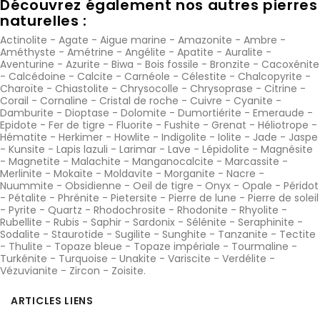
Découvrez également nos autres pierres
naturelles :
Actinolite
-
Agate
-
Aigue marine
-
Amazonite
-
Ambre
-
Améthyste
-
Amétrine
-
Angélite
-
Apatite
-
Auralite
-
Aventurine
-
Azurite
-
Biwa
-
Bois fossile
-
Bronzite
-
Cacoxénite
-
Calcédoine
-
Calcite
-
Carnéole
-
Célestite
-
Chalcopyrite
-
Charoïte
-
Chiastolite
-
Chrysocolle
-
Chrysoprase
-
Citrine
-
Corail
-
Cornaline
-
Cristal de roche
-
Cuivre
-
Cyanite
-
Damburite
-
Dioptase
-
Dolomite
-
Dumortiérite
-
Emeraude
-
Epidote
-
Fer de tigre
-
Fluorite
-
Fushite
-
Grenat
-
Héliotrope
-
Hématite
-
Herkimer
-
Howlite
-
Indigolite
-
Iolite
-
Jade
-
Jaspe
-
Kunsite
-
Lapis lazuli
-
Larimar
-
Lave
-
Lépidolite
-
Magnésite
-
Magnetite
-
Malachite
-
Manganocalcite
-
Marcassite
-
Merlinite
-
Mokaïte
-
Moldavite
-
Morganite
-
Nacre
-
Nuummite
-
Obsidienne
-
Oeil de tigre
-
Onyx
-
Opale
-
Péridot
-
Pétalite
-
Phrénite
-
Pietersite
-
Pierre de lune
-
Pierre de soleil
-
Pyrite
-
Quartz
-
Rhodochrosite
-
Rhodonite
-
Rhyolite
-
Rubellite
-
Rubis
-
Saphir
-
Sardonix
-
Sélénite
-
Seraphinite
-
Sodalite
-
Staurotide
-
Sugilite
-
Sunghite
-
Tanzanite
-
Tectite
-
Thulite
-
Topaze bleue
-
Topaze impériale
-
Tourmaline
-
Turkénite
-
Turquoise
-
Unakite
-
Variscite
-
Verdélite
-
Vézuvianite
-
Zircon
-
Zoisite
.
ARTICLES LIENS